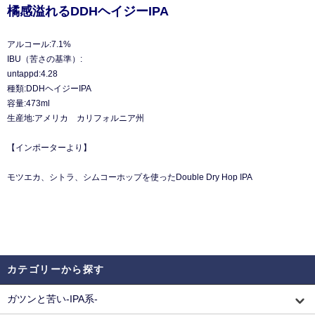
橘感溢れるDDHヘイジーIPA
アルコール:7.1%
IBU（苦さの基準）:
untappd:4.28
種類:DDHヘイジーIPA
容量:473ml
生産地:アメリカ カリフォルニア州
【インポーターより】
モツエカ、シトラ、シムコーホップを使ったDouble Dry Hop IPA
カテゴリーから探す
ガツンと苦い-IPA系-