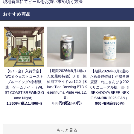
現地倉庫にてビールをお買い求め頂く方法
おすすめ商品
【期限2026年8月4週の
【8/7（金）入荷予定】
【期限2026年8月2週の
ため最終特価】BTB 気
WCB ウェストコースト
ため最終特価】伊勢角屋
仙沼プライドver12.0（B
ブルーイング×京都醸
麦酒 ねこさんびき202
lack Tide Brewing BTB K
造 ゲームナイト（WE
6リニューアル版 缶（I
esennuma Pride ver. 12.
ST COAST BREWING G
SEKADOYA BEER NEK
0）
ame Night）
O SANBIKI2026 CAN）
630円(税込693円)
1,360円(税込1,496円)
900円(税込990円)
もっと見る