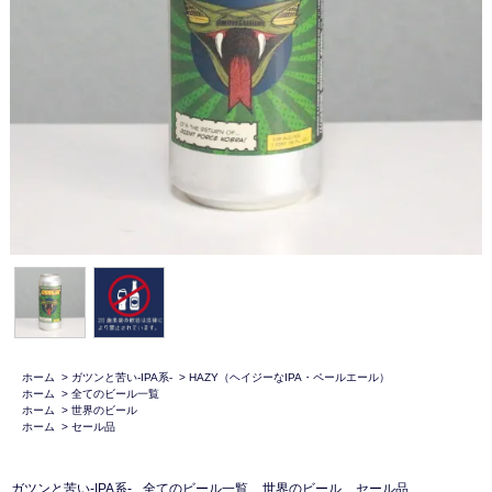
ホーム
>
ガツンと苦い-IPA系-
>
HAZY（ヘイジーなIPA・ペールエール）
ホーム
>
全てのビール一覧
ホーム
>
世界のビール
ホーム
>
セール品
ガツンと苦い-IPA系-
全てのビール一覧
世界のビール
セール品