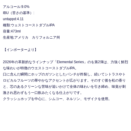
アルコール:9.0%
IBU（苦さの基準）:
untappd:4.11
種類:ウェストコーストダブルIPA
容量:473ml
生産地:アメリカ カリフォルニア州
【インポーターより】
2026年の革新的なラインナップ「Elemental Series」のを第2弾は、力強く鮮烈
な味わいが特徴のウエストコーストダブルIPA。
口に含んだ瞬間にホップのガツンとしたパンチが炸裂し、続いてシトラスやト
ロピカルフルーツの華やかなアクセントが広がります。そのすぐ後を松の香り
と、芯のあるクリーンな苦味が追いかけて全体の味わいを引き締め、味覚が刺
激され思わずもう一口飲みたくなる仕上がりです。
クラッシュホップを中心に、シムコー、ネルソン、モザイクを使用。