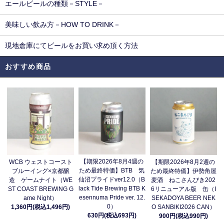
エールビールの種類－STYLE－
美味しい飲み方－HOW TO DRINK－
現地倉庫にてビールをお買い求め頂く方法
おすすめ商品
【期限2026年8月4週の
WCB ウェストコースト
【期限2026年8月2週の
ため最終特価】BTB 気
ブルーイング×京都醸
ため最終特価】伊勢角屋
仙沼プライドver12.0（B
造 ゲームナイト（WE
麦酒 ねこさんびき202
lack Tide Brewing BTB K
ST COAST BREWING G
6リニューアル版 缶（I
esennuma Pride ver. 12.
ame Night）
SEKADOYA BEER NEK
0）
1,360円(税込1,496円)
O SANBIKI2026 CAN）
630円(税込693円)
900円(税込990円)