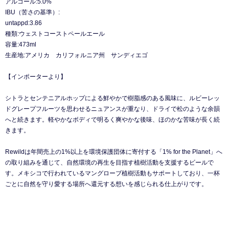
アルコール:5.0%
IBU（苦さの基準）:
untappd:3.86
種類:ウェストコーストペールエール
容量:473ml
生産地:アメリカ カリフォルニア州 サンディエゴ
【インポーターより】
シトラとセンテニアルホップによる鮮やかで樹脂感のある風味に、ルビーレッ
ドグレープフルーツを思わせるニュアンスが重なり、ドライで松のような余韻
へと続きます。軽やかなボディで明るく爽やかな後味、ほのかな苦味が長く続
きます。
Rewildは年間売上の1%以上を環境保護団体に寄付する「1% for the Planet」へ
の取り組みを通じて、自然環境の再生を目指す植樹活動を支援するビールで
す。メキシコで行われているマングローブ植樹活動もサポートしており、一杯
ごとに自然を守り愛する場所へ還元する想いを感じられる仕上がりです。