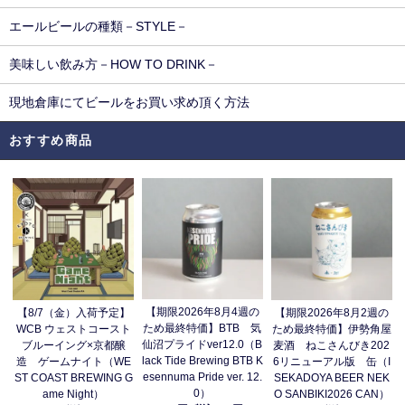
エールビールの種類－STYLE－
美味しい飲み方－HOW TO DRINK－
現地倉庫にてビールをお買い求め頂く方法
おすすめ商品
【期限2026年8月4週の
【8/7（金）入荷予定】
【期限2026年8月2週の
ため最終特価】BTB 気
WCB ウェストコースト
ため最終特価】伊勢角屋
仙沼プライドver12.0（B
ブルーイング×京都醸
麦酒 ねこさんびき202
lack Tide Brewing BTB K
造 ゲームナイト（WE
6リニューアル版 缶（I
esennuma Pride ver. 12.
ST COAST BREWING G
SEKADOYA BEER NEK
0）
ame Night）
O SANBIKI2026 CAN）