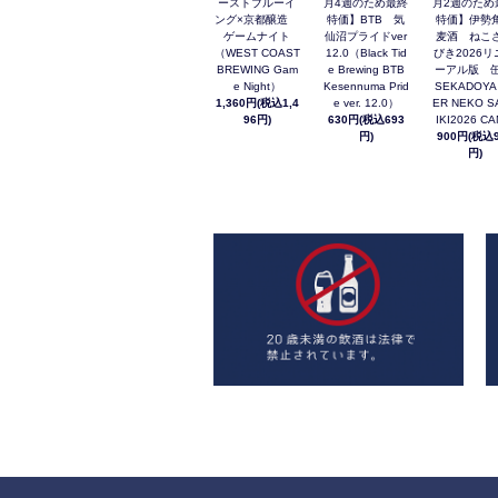
ーストブルーイ
月4週のため最終
月2週のため
ング×京都醸造
特価】BTB 気
特価】伊勢
ゲームナイト
仙沼プライドver
麦酒 ねこ
（WEST COAST
12.0（Black Tid
びき2026リ
BREWING Gam
e Brewing BTB
ーアル版 缶
e Night）
Kesennuma Prid
SEKADOYA
1,360円(税込1,4
e ver. 12.0）
ER NEKO S
96円)
630円(税込693
IKI2026 C
円)
900円(税込9
円)