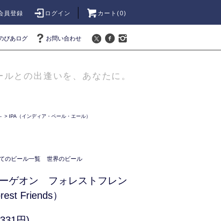
会員登録
ログイン
カート(
0
)
のびあログ
お問い合わせ
ールとの出逢いを、あなたに。
-
>
IPA（インディア・ペール・エール）
てのビール一覧
世界のビール
バーゲオン フォレストフレン
rest Friends）
331円)