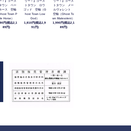
ー！】ゴース
リー！】ゴース
リー！】ゴース
タウン ペー
トタウン ロウ
トタウン メー
ホース 空輸
ゴッド 空輸（G
ルヴォレント
host Town P
host Town Low
空輸（Ghost To
le Horse）
God）
wn Malevolent）
990円(税込2,1
1,810円(税込1,9
1,990円(税込2,1
89円)
91円)
89円)