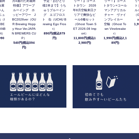
最終
月4週のため最終
予定・おひとり
リー！】ゴース
リー！】ゴース
リ
角屋
特価】アワーブ
様2本まで】うち
トタウン 2026
トタウン×コール
ト
さん
ルーイング ホ
ゅうブルーイン
年8月空輸来日ク
マンアグリカル
ル
ニュ
ッピーアワー J
グ エゴフロス
リアで爽快なビ
チャー ヴァイ
（G
（I
BC2026ver（OU
ト 缶（UCHU B
ール6種セット
ンブレイカー
a
 BE
R Brewing Hopp
rewing Ego Fros
（Ghost Town S
空輸（Ghost To
1,
ANB
y Hour Ver.JAPA
t）
ET 2026.08 Imp
wn Vinebreake
AN）
N BREWERS CU
890円(税込979
ort）
r）
90
P）
円)
11,800円(税込1
1,990円(税込2,1
540円(税込594
2,980円)
89円)
円)