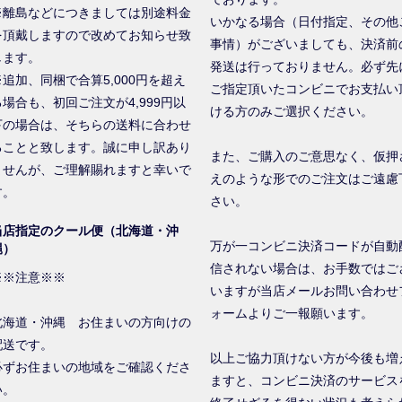
※離島などにつきましては別途料金
いかなる場合（日付指定、その他
を頂戴しますので改めてお知らせ致
事情）がございましても、決済前
します。
発送は行っておりません。必ず先
※追加、同梱で合算5,000円を超え
ご指定頂いたコンビニでお支払い
る場合も、初回ご注文が4,999円以
ける方のみご選択ください。
下の場合は、そちらの送料に合わせ
ることと致します。誠に申し訳あり
また、ご購入のご意思なく、仮押
ませんが、ご理解賜れますと幸いで
えのような形でのご注文はご遠慮
す。
さい。
当店指定のクール便（北海道・沖
万が一コンビニ決済コードが自動
縄）
信されない場合は、お手数ではご
※※注意※※
いますが当店メールお問い合わせ
ォームよりご一報願います。
北海道・沖縄 お住まいの方向けの
配送です。
以上ご協力頂けない方が今後も増
必ずお住まいの地域をご確認くださ
ますと、コンビニ決済のサービス
い。