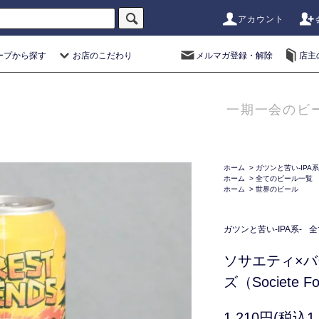
アカウント
ープから探す
お店のこだわり
メルマガ登録・解除
店主
一期一会のビ
ホーム
>
ガツンと苦い-IPA系
ホーム
>
全てのビール一覧
ホーム
>
世界のビール
ガツンと苦い-IPA系-
全
ソサエティ×
ズ（Societe Fo
1,210円(税込1,