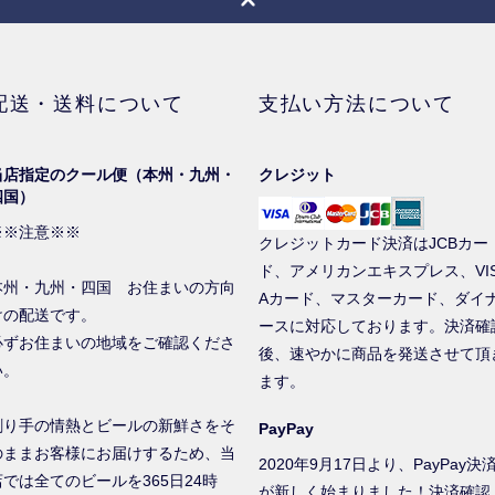
配送・送料について
支払い方法について
当店指定のクール便（本州・九州・
クレジット
四国）
※※注意※※
クレジットカード決済はJCBカー
ド、アメリカンエキスプレス、VI
本州・九州・四国 お住まいの方向
Aカード、マスターカード、ダイ
けの配送です。
ースに対応しております。決済確
必ずお住まいの地域をご確認くださ
後、速やかに商品を発送させて頂
い。
ます。
創り手の情熱とビールの新鮮さをそ
PayPay
のままお客様にお届けするため、当
2020年9月17日より、PayPay決
店では全てのビールを365日24時
が新しく始まりました！決済確認