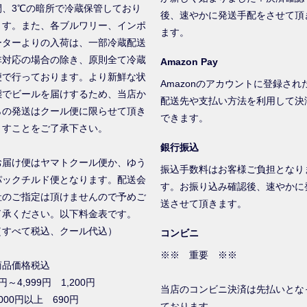
間、3℃の暗所で冷蔵保管しており
後、速やかに発送手配をさせて頂
ます。また、各ブルワリー、インポ
ます。
ーターよりの入荷は、一部冷蔵配送
非対応の場合の除き、原則全て冷蔵
Amazon Pay
便で行っております。より新鮮な状
Amazonのアカウントに登録され
態でビールを届けするため、当店か
配送先や支払い方法を利用して決
らの発送はクール便に限らせて頂き
できます。
ますことをご了承下さい。
銀行振込
お届け便はヤマトクール便か、ゆう
振込手数料はお客様ご負担となり
パックチルド便となります。配送会
す。お振り込み確認後、速やかに
社のご指定は頂けませんので予めご
送させて頂きます。
了承ください。以下料金表です。
（すべて税込、クール代込）
コンビニ
※※ 重要 ※※
商品価格税込
円～4,999円 1,200円
当店のコンビニ決済は先払いとな
000円以上 690円
ております。