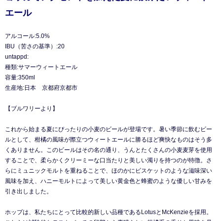
エール
アルコール:5.0%
IBU（苦さの基準）:20
untappd:
種類:サマーウィートエール
容量:350ml
生産地:日本 京都府京都市
【ブルワリーより】
これから始まる夏にぴったりの小麦のビールが登場です。暑い季節に飲むビー
ルとして、柑橘の風味が際立つウィートエールに勝るほど爽快なものはそう多
くありません。このビールはその名の通り、うんとたくさんの小麦麦芽を使用
することで、柔らかくクリーミーな口当たりと美しい濁りを持つのが特徴。さ
らにミュニックモルトを重ねることで、ほのかにビスケットのような滋味深い
風味を加え、ハニーモルトによって美しい黄金色と蜂蜜のような優しい甘みを
引き出しました。
ホップは、私たちにとって比較的新しい品種であるLotusとMcKenzieを採用。