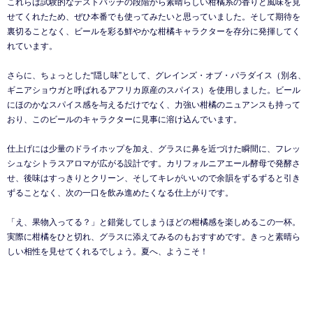
これらは試験的なテストバッチの段階から素晴らしい柑橘系の香りと風味を見
せてくれたため、ぜひ本番でも使ってみたいと思っていました。そして期待を
裏切ることなく、ビールを彩る鮮やかな柑橘キャラクターを存分に発揮してく
れています。
さらに、ちょっとした“隠し味”として、グレインズ・オブ・パラダイス（別名、
ギニアショウガと呼ばれるアフリカ原産のスパイス）を使用しました。ビール
にほのかなスパイス感を与えるだけでなく、力強い柑橘のニュアンスも持って
おり、このビールのキャラクターに見事に溶け込んでいます。
仕上げには少量のドライホップを加え、グラスに鼻を近づけた瞬間に、フレッ
シュなシトラスアロマが広がる設計です。カリフォルニアエール酵母で発酵さ
せ、後味はすっきりとクリーン、そしてキレがいいので余韻をずるずると引き
ずることなく、次の一口を飲み進めたくなる仕上がりです。
「え、果物入ってる？」と錯覚してしまうほどの柑橘感を楽しめるこの一杯。
実際に柑橘をひと切れ、グラスに添えてみるのもおすすめです。きっと素晴ら
しい相性を見せてくれるでしょう。夏へ、ようこそ！