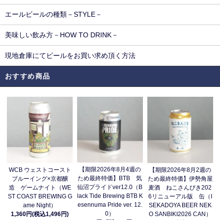
エールビールの種類－STYLE－
美味しい飲み方－HOW TO DRINK－
現地倉庫にてビールをお買い求め頂く方法
おすすめ商品
【期限2026年8月4週の
WCB ウェストコースト
【期限2026年8月2週の
ため最終特価】BTB 気
ブルーイング×京都醸
ため最終特価】伊勢角屋
仙沼プライドver12.0（B
造 ゲームナイト（WE
麦酒 ねこさんびき202
lack Tide Brewing BTB K
ST COAST BREWING G
6リニューアル版 缶（I
esennuma Pride ver. 12.
ame Night）
SEKADOYA BEER NEK
0）
1,360円(税込1,496円)
O SANBIKI2026 CAN）