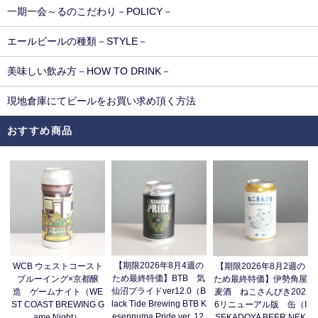
一期一会～るのこだわり－POLICY－
エールビールの種類－STYLE－
美味しい飲み方－HOW TO DRINK－
現地倉庫にてビールをお買い求め頂く方法
おすすめ商品
【期限2026年8月4週の
WCB ウェストコースト
【期限2026年8月2週の
ため最終特価】BTB 気
ブルーイング×京都醸
ため最終特価】伊勢角屋
仙沼プライドver12.0（B
造 ゲームナイト（WE
麦酒 ねこさんびき202
lack Tide Brewing BTB K
ST COAST BREWING G
6リニューアル版 缶（I
esennuma Pride ver. 12.
ame Night）
SEKADOYA BEER NEK