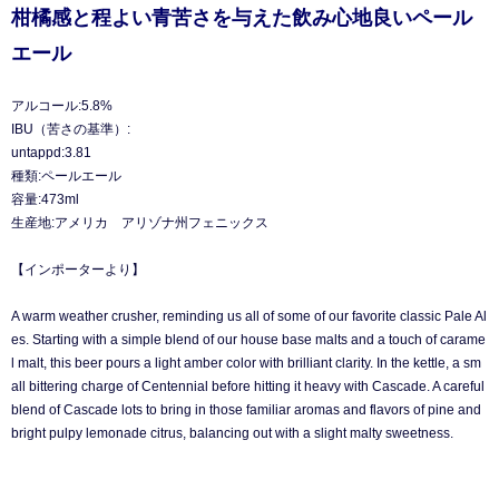
柑橘感と程よい青苦さを与えた飲み心地良いペール
エール
アルコール:5.8%
IBU（苦さの基準）:
untappd:3.81
種類:ペールエール
容量:473ml
生産地:アメリカ アリゾナ州フェニックス
【インポーターより】
A warm weather crusher, reminding us all of some of our favorite classic Pale Al
es. Starting with a simple blend of our house base malts and a touch of carame
l malt, this beer pours a light amber color with brilliant clarity. In the kettle, a sm
all bittering charge of Centennial before hitting it heavy with Cascade. A careful
blend of Cascade lots to bring in those familiar aromas and flavors of pine and
bright pulpy lemonade citrus, balancing out with a slight malty sweetness.