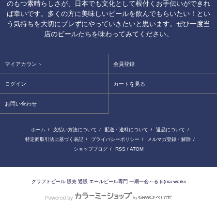
のもつ素晴らしさが、日本でも文化として根付くお手伝いができれ
ば幸いです。多くの方に美味しいビールを飲んでもらいたい！とい
う気持ちを大切にブレずにやっていきたいと思います。ぜひ一度当
店のビールたちを味わってみてください。
マイアカウント
会員登録
ログイン
カートを見る
お問い合わせ
ホーム
/
支払い方法について
/
配送・送料について
/
返品について
/
特定商取引法に基づく表記
/
プライバシーポリシー
/
メルマガ登録・解除
/
ショップブログ
/
RSS
/
ATOM
クラフトビール 販売 通販 エールビール専門 一期一会～る (c)ma-works
Powered by