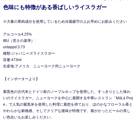
色味にも特徴がある香ばしいライスラガー
※大量の果肉成分を使用しているため冷蔵厳守の上お早めにお飲みください
アルコール4.25%
IBU（苦さの基準）:
untappd:3.73
種類:ジャパニーズライスラガー
容量:473ml
生産地:アメリカ ニューヨーク州ニューヨーク
【インポーターより】
紫黒色の古代米とドイツ産のノーブルホップを使用した、すっきりとした味わ
いのライスラガー。ニューヨークを中心に展開する中華レストラン「MáLà Proj
e」で人気の紫黒米を使用した料理に着想を得ており、ほのかなフローラル香と
やわらかな穀物感、そしてクリアな後味が特徴です。紫がかったビールの美し
い色合いもお楽しみください。