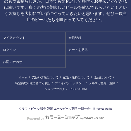
のもつ素晴らしさが、日本でも文化として根付くお手伝いができれ
ば幸いです。多くの方に美味しいビールを飲んでもらいたい！とい
う気持ちを大切にブレずにやっていきたいと思います。ぜひ一度当
店のビールたちを味わってみてください。
マイアカウント
会員登録
ログイン
カートを見る
お問い合わせ
ホーム
/
支払い方法について
/
配送・送料について
/
返品について
/
特定商取引法に基づく表記
/
プライバシーポリシー
/
メルマガ登録・解除
/
ショップブログ
/
RSS
/
ATOM
クラフトビール 販売 通販 エールビール専門 一期一会～る (c)ma-works
Powered by