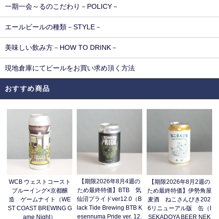
一期一会～るのこだわり－POLICY－
エールビールの種類－STYLE－
美味しい飲み方－HOW TO DRINK－
現地倉庫にてビールをお買い求め頂く方法
おすすめ商品
【期限2026年8月4週の
WCB ウェストコースト
【期限2026年8月2週の
ため最終特価】BTB 気
ブルーイング×京都醸
ため最終特価】伊勢角屋
仙沼プライドver12.0（B
造 ゲームナイト（WE
麦酒 ねこさんびき202
lack Tide Brewing BTB K
ST COAST BREWING G
6リニューアル版 缶（I
esennuma Pride ver. 12.
ame Night）
SEKADOYA BEER NEK