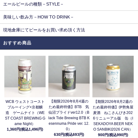
エールビールの種類－STYLE－
美味しい飲み方－HOW TO DRINK－
現地倉庫にてビールをお買い求め頂く方法
おすすめ商品
【期限2026年8月4週の
WCB ウェストコースト
【期限2026年8月2週の
ため最終特価】BTB 気
ブルーイング×京都醸
ため最終特価】伊勢角屋
仙沼プライドver12.0（B
造 ゲームナイト（WE
麦酒 ねこさんびき202
lack Tide Brewing BTB K
ST COAST BREWING G
6リニューアル版 缶（I
esennuma Pride ver. 12.
ame Night）
SEKADOYA BEER NEK
0）
1,360円(税込1,496円)
O SANBIKI2026 CAN）
630円(税込693円)
900円(税込990円)