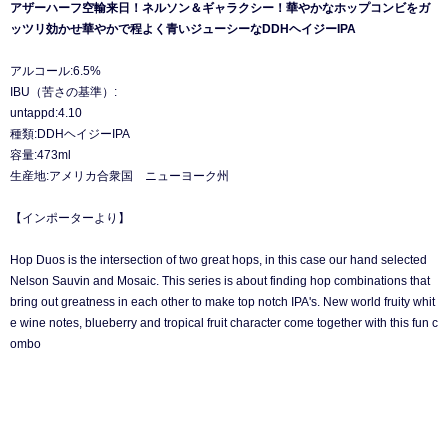
アザーハーフ空輸来日！ネルソン＆ギャラクシー！華やかなホップコンビをガ
ッツリ効かせ華やかで程よく青いジューシーなDDHヘイジーIPA
アルコール:6.5%
IBU（苦さの基準）:
untappd:4.10
種類:DDHヘイジーIPA
容量:473ml
生産地:アメリカ合衆国 ニューヨーク州
【インポーターより】
Hop Duos is the intersection of two great hops, in this case our hand selected
Nelson Sauvin and Mosaic. This series is about finding hop combinations that
bring out greatness in each other to make top notch IPA's. New world fruity whit
e wine notes, blueberry and tropical fruit character come together with this fun c
ombo