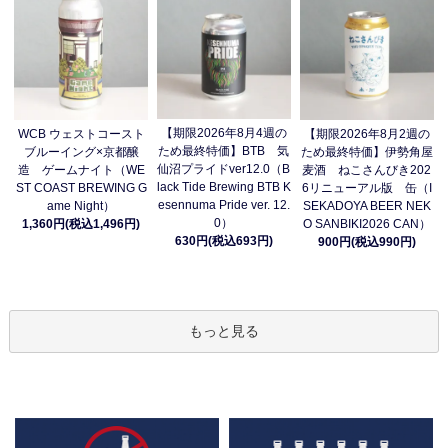
【期限2026年8月4週の
WCB ウェストコースト
【期限2026年8月2週の
ため最終特価】BTB 気
ブルーイング×京都醸
ため最終特価】伊勢角屋
仙沼プライドver12.0（B
造 ゲームナイト（WE
麦酒 ねこさんびき202
lack Tide Brewing BTB K
ST COAST BREWING G
6リニューアル版 缶（I
esennuma Pride ver. 12.
ame Night）
SEKADOYA BEER NEK
0）
1,360円(税込1,496円)
O SANBIKI2026 CAN）
630円(税込693円)
900円(税込990円)
もっと見る