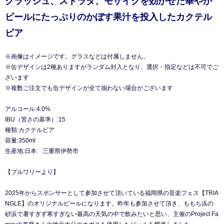
クラッシュ、ストラタ、モザイクを効かせた華やか
ビールにたっぷりのかぼす果汁を投入したカクテル
ビア
※画像はイメージです。グラスなどは付属しません。
※缶デザインは2種ありますがランダム封入となり、選択・指定などは不可でご
ざいます
※複数ご注文でも缶デザインが全て揃わない場合がございます
アルコール:4.0%
IBU（苦さの基準）:15
種類:カクテルビア
容量:350ml
生産地:日本 三重県伊勢市
【ブルワリーより】
2025年からスポンサーとして参加させて頂いている福岡県の音楽フェス【TRIA
NGLE】のオリジナルビールになります。昨年も参加させて頂き、ももち浜の
砂浜で暑すぎず寒すぎない最高の天気の中で飲みたいと思い、主催のProject Fa