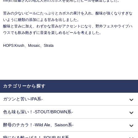
miryの首藤さんの地元大分のカボスを使用したビールを醸造しました。
苦みの少ないビールにたっぷりとカボスの果汁を入れ、酸味が強くなりすぎな
いように糖類の添加による甘みを出しました。
酸味と甘みに加え、わずかな苦みがアクセントになり、野外フェスやライブハ
ウスでも飲み飽きずに音楽を楽しめるビールを考えました。
HOPS:Krush、Mosaic、Strata
カテゴリーから探す
ガツンと苦い-IPA系-
色も味も深い！-STOUT/BROWN系-
酵母のチカラ！-Wild Ale、Saison系-
癖になる酸っぱさ！-SOUR ALE系-