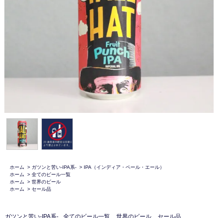
ホーム
>
ガツンと苦い-IPA系-
>
IPA（インディア・ペール・エール）
ホーム
>
全てのビール一覧
ホーム
>
世界のビール
ホーム
>
セール品
ガツンと苦い-IPA系-
全てのビール一覧
世界のビール
セール品