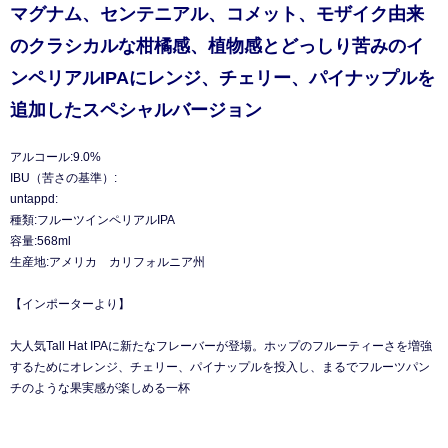
マグナム、センテニアル、コメット、モザイク由来
のクラシカルな柑橘感、植物感とどっしり苦みのイ
ンペリアルIPAにレンジ、チェリー、パイナップルを
追加したスペシャルバージョン
アルコール:9.0%
IBU（苦さの基準）:
untappd:
種類:フルーツインペリアルIPA
容量:568ml
生産地:アメリカ カリフォルニア州
【インポーターより】
大人気Tall Hat IPAに新たなフレーバーが登場。ホップのフルーティーさを増強
するためにオレンジ、チェリー、パイナップルを投入し、まるでフルーツパン
チのような果実感が楽しめる一杯