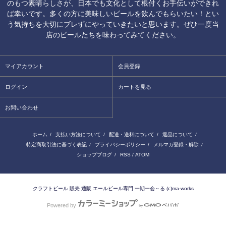
のもつ素晴らしさが、日本でも文化として根付くお手伝いができれ
ば幸いです。多くの方に美味しいビールを飲んでもらいたい！とい
う気持ちを大切にブレずにやっていきたいと思います。ぜひ一度当
店のビールたちを味わってみてください。
マイアカウント
会員登録
ログイン
カートを見る
お問い合わせ
ホーム
/
支払い方法について
/
配送・送料について
/
返品について
/
特定商取引法に基づく表記
/
プライバシーポリシー
/
メルマガ登録・解除
/
ショップブログ
/
RSS
/
ATOM
クラフトビール 販売 通販 エールビール専門 一期一会～る (c)ma-works
Powered by