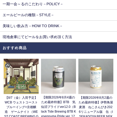
一期一会～るのこだわり－POLICY－
エールビールの種類－STYLE－
美味しい飲み方－HOW TO DRINK－
現地倉庫にてビールをお買い求め頂く方法
おすすめ商品
【期限2026年8月4週の
【8/7（金）入荷予定】
【期限2026年8月2週の
ため最終特価】BTB 気
WCB ウェストコースト
ため最終特価】伊勢角屋
仙沼プライドver12.0（B
ブルーイング×京都醸
麦酒 ねこさんびき202
lack Tide Brewing BTB K
造 ゲームナイト（WE
6リニューアル版 缶（I
esennuma Pride ver. 12.
ST COAST BREWING G
SEKADOYA BEER NEK