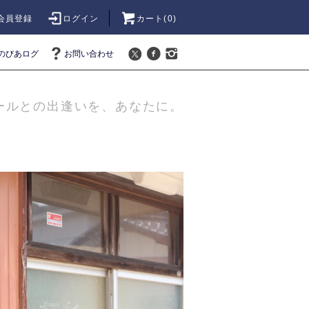
会員登録
ログイン
カート(
0
)
のびあログ
お問い合わせ
ールとの出逢いを、あなたに。