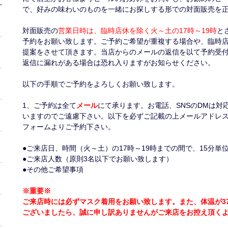
で、好みの味わいのものを一緒にお探しする形での対面販売を
対面販売の
営業日時は、臨時店休を除く火～土の17時～19時
と
予約をお願い致します。ご予約ご希望が重複する場合や、臨時
提案をさせて頂きます。当店からのメールの返信を以て予約受
返信に漏れがある場合は恐れ入りますがお知らせください。
以下の手順でご予約をよろしくお願い致します。
1、ご予約は全て
メール
にて承ります。お電話、SNSのDMは対
いますのでご遠慮下さい。以下を必ずご記載の上メールアドレス
フォームよりご予約下さい。
●ご来店日、時間（火～土）の17時～19時までの間で、15分単
●ご来店人数（原則3名以下でお願い致します）
●その他ご希望事項
※重要※
ご来店時には必ずマスク着用をお願い致します。また、体温が37
ございましたら、誠に申し訳ありませんがご来店をお控え頂く