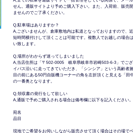
A,全ての在庫を通販サイトで一括管理をしている関係で、メー
せん。通販サイトより予めご購入下さい。また、入荷前、販売
ませんのでご了承ください。
Q,駐車場はありますか？
A,ございませんが、倉庫敷地内は私道となっておりますので、
短時間横付けして頂くことは可能です。複数人でお越しの場合は
い致します。
Q,場所がわからず迷ってしまいました
A,当店住所は「〒502-0005 岐阜県岐阜市岩崎503-6-3
イパス沿いに走ってきていただき、「シンシア」という高齢者
目の前にある50円自販機コーナーの角を左折頂くと見える「田
の一番奥となります。
Q,領収書の発行をして欲しい
A,通販で予めご購入される場合は備考欄に以下を記入ください
宛名
品目
現地でご希望をお伺いしながら販売させて頂く場合はその場でペ