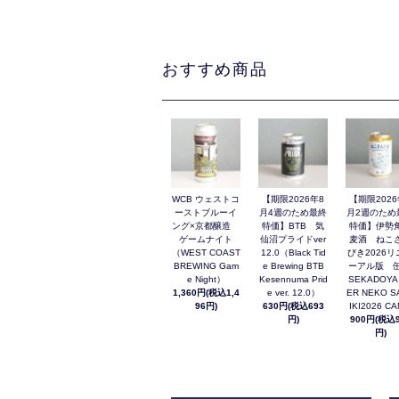
おすすめ商品
WCB ウェストコ
【期限2026年8
【期限2026
ーストブルーイ
月4週のため最終
月2週のため
ング×京都醸造
特価】BTB 気
特価】伊勢
ゲームナイト
仙沼プライドver
麦酒 ねこ
（WEST COAST
12.0（Black Tid
びき2026リ
BREWING Gam
e Brewing BTB
ーアル版 缶
e Night）
Kesennuma Prid
SEKADOYA
1,360円(税込1,4
e ver. 12.0）
ER NEKO S
96円)
630円(税込693
IKI2026 C
円)
900円(税込9
円)