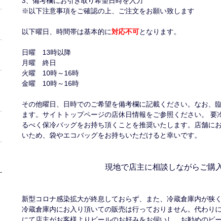
3、備考欄にお引き取り希望日時を入力
※以下注意事項をご確認の上、ご注文をお願い致します
以下曜日、時間帯は基本的に
対応不可
となります。
日曜 13時以降
月曜 終日
火曜 10時～16時
金曜 10時～16時
その他曜日、日時でのご希望を備考欄に記載ください。なお、
ます。サイトトップページの店休日情報をご参照ください。 要
るべく保冷バッグをお持ち頂くことを推奨いたします。店舗に
いため、袋やエコバッグをお持ちいただけると幸いです。
現地で店主に相談しながらご購
新型コロナ感染拡大が終息しておらず、また、冷蔵倉庫内が狭
冷蔵倉庫内にお入り頂いての販売は行っておりません。代わり
にて店主がお客様よりビールのお好みをお伺いし、お勧めのビ