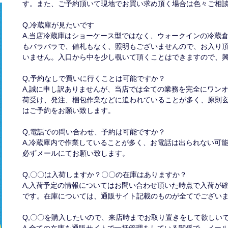
す。また、ご予約頂いて現地でお買い求め頂く場合は色々ご相
Q,冷蔵庫が見たいです
A,当店冷蔵庫はショーケース型ではなく、ウォークインの冷蔵
もバラバラで、値札もなく、照明もございませんので、お入り
いません。入口から中を少し覗いて頂くことはできますので、
Q,予約なしで買いに行くことは可能ですか？
A,誠に申し訳ありませんが、当店では全ての業務を完全にワン
荷受け、発注、梱包作業などに追われていることが多く、原則
はご予約をお願い致します。
Q,電話での問い合わせ、予約は可能ですか？
A,冷蔵庫内で作業していることが多く、お電話は出られない可
必ずメールにてお願い致します。
Q,〇〇は入荷しますか？〇〇の在庫はありますか？
A,入荷予定の情報についてはお問い合わせ頂いた時点で入荷が
です。在庫については、通販サイト記載のものが全てでござい
Q,〇〇を購入したいので、来店時までお取り置きをして欲しい