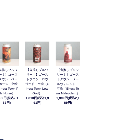
鬼推しブルワ
【鬼推しブルワ
【鬼推しブルワ
ー！】ゴース
リー！】ゴース
リー！】ゴース
タウン ペー
トタウン ロウ
トタウン メー
ホース 空輸
ゴッド 空輸（G
ルヴォレント
host Town P
host Town Low
空輸（Ghost To
le Horse）
God）
wn Malevolent）
990円(税込2,1
1,810円(税込1,9
1,990円(税込2,1
89円)
91円)
89円)