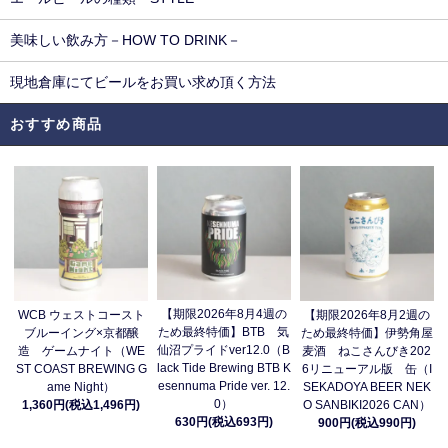
美味しい飲み方－HOW TO DRINK－
現地倉庫にてビールをお買い求め頂く方法
おすすめ商品
【期限2026年8月4週の
WCB ウェストコースト
【期限2026年8月2週の
ため最終特価】BTB 気
ブルーイング×京都醸
ため最終特価】伊勢角屋
仙沼プライドver12.0（B
造 ゲームナイト（WE
麦酒 ねこさんびき202
lack Tide Brewing BTB K
ST COAST BREWING G
6リニューアル版 缶（I
esennuma Pride ver. 12.
ame Night）
SEKADOYA BEER NEK
0）
1,360円(税込1,496円)
O SANBIKI2026 CAN）
630円(税込693円)
900円(税込990円)