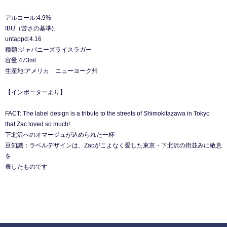
アルコール:4.9%
IBU（苦さの基準):
untappd:4.16
種類:ジャパニーズライスラガー
容量:473ml
生産地:アメリカ ニューヨーク州
【インポーターより】
FACT: The label design is a tribute to the streets of Shimokitazawa in Tokyo
that Zac loved so much!
下北沢へのオマージュが込められた⼀杯
⾖知識：ラベルデザインは、Zacがこよなく愛した東京・下北沢の街並みに敬意
を
表したものです