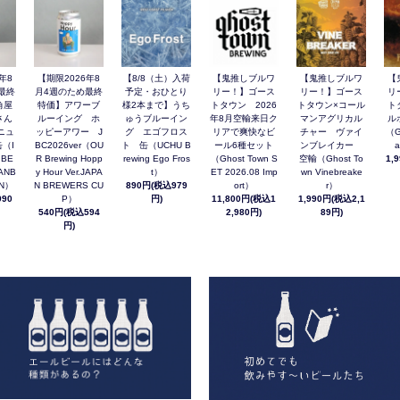
年8
【期限2026年8
【8/8（土）入荷
【鬼推しブルワ
【鬼推しブルワ
【
最終
月4週のため最終
予定・おひとり
リー！】ゴース
リー！】ゴース
リ
角屋
特価】アワーブ
様2本まで】うち
トタウン 2026
トタウン×コール
ト
さん
ルーイング ホ
ゅうブルーイン
年8月空輸来日ク
マンアグリカル
ル
ニュ
ッピーアワー J
グ エゴフロス
リアで爽快なビ
チャー ヴァイ
（G
（I
BC2026ver（OU
ト 缶（UCHU B
ール6種セット
ンブレイカー
a
 BE
R Brewing Hopp
rewing Ego Fros
（Ghost Town S
空輸（Ghost To
1,
ANB
y Hour Ver.JAPA
t）
ET 2026.08 Imp
wn Vinebreake
AN）
N BREWERS CU
890円(税込979
ort）
r）
90
P）
円)
11,800円(税込1
1,990円(税込2,1
540円(税込594
2,980円)
89円)
円)