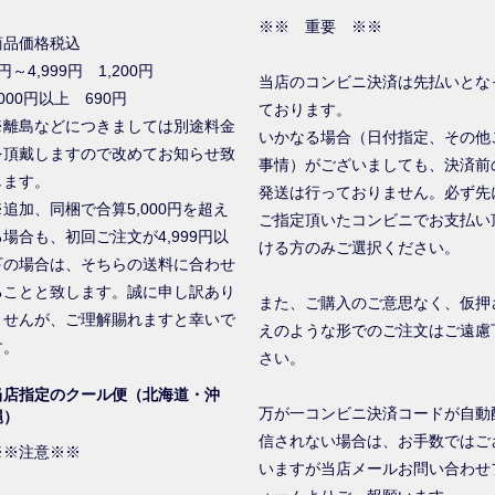
※※ 重要 ※※
商品価格税込
円～4,999円 1,200円
当店のコンビニ決済は先払いとな
000円以上 690円
ております。
※離島などにつきましては別途料金
いかなる場合（日付指定、その他
を頂戴しますので改めてお知らせ致
事情）がございましても、決済前
します。
発送は行っておりません。必ず先
※追加、同梱で合算5,000円を超え
ご指定頂いたコンビニでお支払い
る場合も、初回ご注文が4,999円以
ける方のみご選択ください。
下の場合は、そちらの送料に合わせ
ることと致します。誠に申し訳あり
また、ご購入のご意思なく、仮押
ませんが、ご理解賜れますと幸いで
えのような形でのご注文はご遠慮
す。
さい。
当店指定のクール便（北海道・沖
万が一コンビニ決済コードが自動
縄）
信されない場合は、お手数ではご
※※注意※※
いますが当店メールお問い合わせ