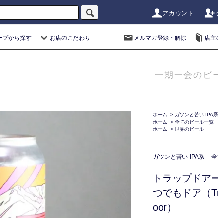
アカウント
ープから探す
お店のこだわり
メルマガ登録・解除
店主
一期一会のビ
ホーム
>
ガツンと苦い-IPA系
ホーム
>
全てのビール一覧
ホーム
>
世界のビール
ガツンと苦い-IPA系-
全
トラップドアー
つでもドア（Trap 
oor）