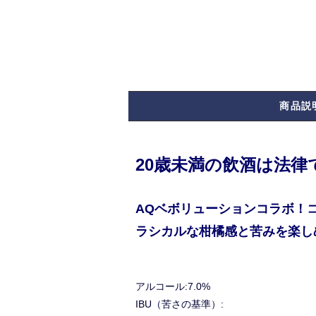
商品説
20歳未満の飲酒は法
AQベボリューションコラボ！
ラシカルな柑橘感と苦みを楽しめ
アルコール:7.0%
IBU（苦さの基準）: