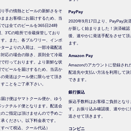
創り手の情熱とビールの新鮮さをそ
PayPay
のままお客様にお届けするため、当
2020年9月17日より、PayPay決
店では全てのビールを365日24時
が新しく始まりました！決済確認
間、3℃の暗所で冷蔵保管しており
後、速やかに発送手配をさせて頂
ます。また、各ブルワリー、インポ
ます。
ーターよりの入荷は、一部冷蔵配送
非対応の場合の除き、原則全て冷蔵
Amazon Pay
便で行っております。より新鮮な状
Amazonのアカウントに登録され
態でビールを届けするため、当店か
配送先や支払い方法を利用して決
らの発送はクール便に限らせて頂き
できます。
ますことをご了承下さい。
銀行振込
お届け便はヤマトクール便か、ゆう
振込手数料はお客様ご負担となり
パックチルド便となります。配送会
す。お振り込み確認後、速やかに
社のご指定は頂けませんので予めご
送させて頂きます。
了承ください。以下料金表です。
（すべて税込、クール代込）
コンビニ