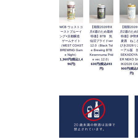
WCB ウェストコ
【期限2026年8
【期限2026
ーストブルーイ
月4週のため最終
月2週のため
ング×京都醸造
特価】BTB 気
特価】伊勢
ゲームナイト
仙沼プライドver
麦酒 ねこ
（WEST COAST
12.0（Black Tid
びき2026リ
BREWING Gam
e Brewing BTB
ーアル版 缶
e Night）
Kesennuma Prid
SEKADOYA
1,360円(税込1,4
e ver. 12.0）
ER NEKO S
96円)
630円(税込693
IKI2026 C
円)
900円(税込9
円)