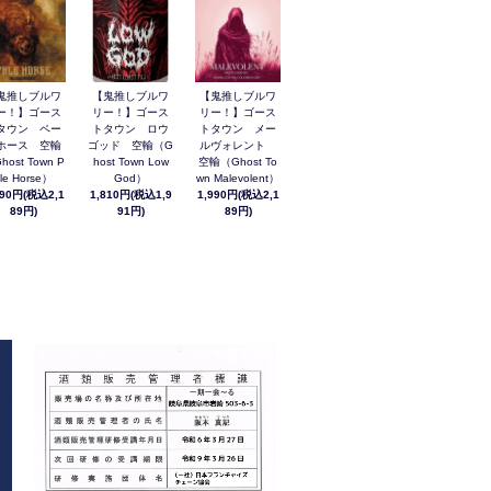
鬼推しブルワ
【鬼推しブルワ
【鬼推しブルワ
ー！】ゴース
リー！】ゴース
リー！】ゴース
タウン ペー
トタウン ロウ
トタウン メー
ホース 空輸
ゴッド 空輸（G
ルヴォレント
host Town P
host Town Low
空輸（Ghost To
le Horse）
God）
wn Malevolent）
990円(税込2,1
1,810円(税込1,9
1,990円(税込2,1
89円)
91円)
89円)