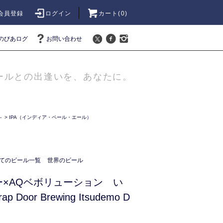
会員登録
ログイン
カート(
0
)
のびあログ
お問い合わせ
ールとの出逢いを、あなたに。
-
>
IPA（インディア・ペール・エール）
てのビール一覧
世界のビール
×AQベボリューション い
Door Brewing Itsudemo D