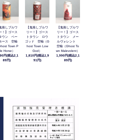
鬼推しブルワ
【鬼推しブルワ
【鬼推しブルワ
ー！】ゴース
リー！】ゴース
リー！】ゴース
タウン ペー
トタウン ロウ
トタウン メー
ホース 空輸
ゴッド 空輸（G
ルヴォレント
host Town P
host Town Low
空輸（Ghost To
le Horse）
God）
wn Malevolent）
990円(税込2,1
1,810円(税込1,9
1,990円(税込2,1
89円)
91円)
89円)