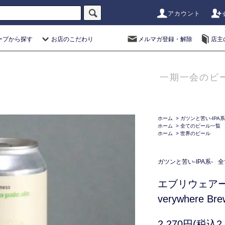
アカウント
ープから探す
お店のこだわり
メルマガ登録・解除
店主
一期一会のビ
ホーム
>
ガツンと苦い-IPA系
ホーム
>
全てのビール一覧
ホーム
>
世界のビール
ガツンと苦い-IPA系-
全
エブリウェア
verywhere Br
2,270円(税込2,