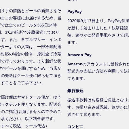
創り手の情熱とビールの新鮮さをそ
PayPay
のままお客様にお届けするため、当
2020年9月17日より、PayPay決
店では全てのビールを365日24時
が新しく始まりました！決済確認
間、3℃の暗所で冷蔵保管しており
後、速やかに発送手配をさせて頂
ます。また、各ブルワリー、インポ
ます。
ーターよりの入荷は、一部冷蔵配送
非対応の場合の除き、原則全て冷蔵
Amazon Pay
便で行っております。より新鮮な状
Amazonのアカウントに登録され
態でビールを届けするため、当店か
配送先や支払い方法を利用して決
らの発送はクール便に限らせて頂き
できます。
ますことをご了承下さい。
銀行振込
お届け便はヤマトクール便か、ゆう
振込手数料はお客様ご負担となり
パックチルド便となります。配送会
す。お振り込み確認後、速やかに
社のご指定は頂けませんので予めご
送させて頂きます。
了承ください。以下料金表です。
（すべて税込、クール代込）
コンビニ