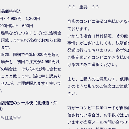
※※ 重要 ※※
商品価格税込
円～4,999円 1,200円
当店のコンビニ決済は先払いとな
000円以上 690円
ております。
※離島などにつきましては別途料金
いかなる場合（日付指定、その他
を頂戴しますので改めてお知らせ致
事情）がございましても、決済前
します。
発送は行っておりません。必ず先
※追加、同梱で合算5,000円を超え
ご指定頂いたコンビニでお支払い
る場合も、初回ご注文が4,999円以
ける方のみご選択ください。
下の場合は、そちらの送料に合わせ
ることと致します。誠に申し訳あり
また、ご購入のご意思なく、仮押
ませんが、ご理解賜れますと幸いで
えのような形でのご注文はご遠慮
す。
さい。
当店指定のクール便（北海道・沖
万が一コンビニ決済コードが自動
縄）
信されない場合は、お手数ではご
※※注意※※
いますが当店メールお問い合わせ