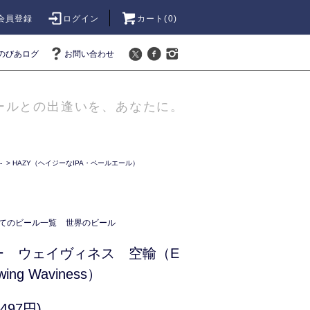
会員登録
ログイン
カート(
0
)
のびあログ
お問い合わせ
ールとの出逢いを、あなたに。
-
>
HAZY（ヘイジーなIPA・ペールエール）
てのビール一覧
世界のビール
ー ウェイヴィネス 空輸（E
ewing Waviness）
497円)