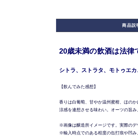
商品説
20歳未満の飲酒は法
シトラ、ストラタ、モトゥエカ
【飲んでみた感想】
香りは白葡萄、甘やか温州蜜柑、ほのか
涼感を連想させる味わい。オーツの旨み
※画像は醸造所イメージです。実際のデ
※輸入時点でのある程度の缶打痕や凹み