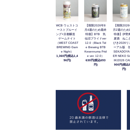
WCB ウェストコ
【期限2026年8
【期限2026
ーストブルーイ
月4週のため最終
月2週のため
ング×京都醸造
特価】BTB 気
特価】伊勢
ゲームナイト
仙沼プライドver
麦酒 ねこ
（WEST COAST
12.0（Black Tid
びき2026リ
BREWING Gam
e Brewing BTB
ーアル版 缶
e Night）
Kesennuma Prid
SEKADOYA
1,360円(税込1,4
e ver. 12.0）
ER NEKO S
96円)
630円(税込693
IKI2026 C
円)
900円(税込9
円)