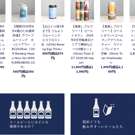
年8
【期限2026年8
【おひとり様2本
【鬼推しブルワ
【鬼推しブルワ
【
最終
月4週のため最終
まで】うちゅう
リー！】ゴース
リー！】ゴース
リ
角屋
特価】アワーブ
ブルーイング
トタウン 2026
トタウン×コール
ト
さん
ルーイング ホ
エゴフロスト
年8月空輸来日ク
マンアグリカル
ル
ニュ
ッピーアワー J
缶（UCHU Brewi
リアで爽快なビ
チャー ヴァイ
（G
（I
BC2026ver（OU
ng Ego Frost）
ール6種セット
ンブレイカー
a
 BE
R Brewing Hopp
890円(税込979
（Ghost Town S
空輸（Ghost To
1,
ANB
y Hour Ver.JAPA
円)
ET 2026.08 Imp
wn Vinebreake
AN）
N BREWERS CU
ort）
r）
90
P）
11,800円(税込1
1,990円(税込2,1
540円(税込594
2,980円)
89円)
円)