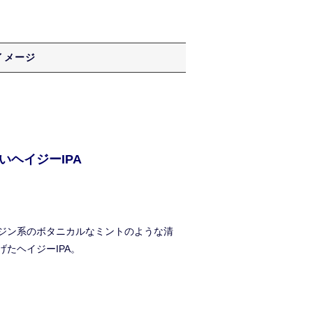
イメージ
ヘイジーIPA
ジン系のボタニカルなミントのような清
たヘイジーIPA。