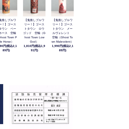
鬼推しブルワ
【鬼推しブルワ
【鬼推しブルワ
ー！】ゴース
リー！】ゴース
リー！】ゴース
タウン ペー
トタウン ロウ
トタウン メー
ホース 空輸
ゴッド 空輸（G
ルヴォレント
host Town P
host Town Low
空輸（Ghost To
le Horse）
God）
wn Malevolent）
990円(税込2,1
1,810円(税込1,9
1,990円(税込2,1
89円)
91円)
89円)