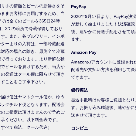
創り手の情熱とビールの新鮮さをそ
PayPay
のままお客様にお届けするため、当
2020年9月17日より、PayPay決
店では全てのビールを365日24時
が新しく始まりました！決済確認
間、3℃の暗所で冷蔵保管しており
後、速やかに発送手配をさせて頂
ます。また、各ブルワリー、インポ
ます。
ーターよりの入荷は、一部冷蔵配送
非対応の場合の除き、原則全て冷蔵
Amazon Pay
便で行っております。より新鮮な状
Amazonのアカウントに登録され
態でビールを届けするため、当店か
配送先や支払い方法を利用して決
らの発送はクール便に限らせて頂き
できます。
ますことをご了承下さい。
銀行振込
お届け便はヤマトクール便か、ゆう
振込手数料はお客様ご負担となり
パックチルド便となります。配送会
す。お振り込み確認後、速やかに
社のご指定は頂けませんので予めご
送させて頂きます。
了承ください。以下料金表です。
（すべて税込、クール代込）
コンビニ