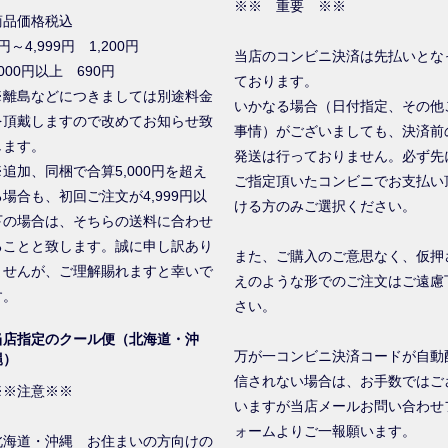
※※ 重要 ※※
商品価格税込
円～4,999円 1,200円
当店のコンビニ決済は先払いとな
000円以上 690円
ております。
※離島などにつきましては別途料金
いかなる場合（日付指定、その他
を頂戴しますので改めてお知らせ致
事情）がございましても、決済前
します。
発送は行っておりません。必ず先
※追加、同梱で合算5,000円を超え
ご指定頂いたコンビニでお支払い
る場合も、初回ご注文が4,999円以
ける方のみご選択ください。
下の場合は、そちらの送料に合わせ
ることと致します。誠に申し訳あり
また、ご購入のご意思なく、仮押
ませんが、ご理解賜れますと幸いで
えのような形でのご注文はご遠慮
す。
さい。
当店指定のクール便（北海道・沖
万が一コンビニ決済コードが自動
縄）
信されない場合は、お手数ではご
※※注意※※
いますが当店メールお問い合わせ
ォームよりご一報願います。
北海道・沖縄 お住まいの方向けの