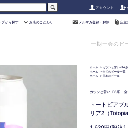
アカウント
ープから探す
お店のこだわり
メルマガ登録・解除
店主
一期一会のビ
ホーム
>
ガツンと苦い-IPA系
ホーム
>
全てのビール一覧
ホーム
>
日本のビール
ガツンと苦い-IPA系-
全
トートピアブ
リア2（Totopia 
1,630円(税込1,