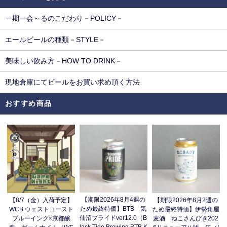
一期一会～るのこだわり－POLICY－
エールビールの種類－STYLE－
美味しい飲み方－HOW TO DRINK－
現地倉庫にてビールをお買い求め頂く方法
おすすめ商品
【期限2026年8月4週の
【8/7（金）入荷予定】
【期限2026年8月2週の
ため最終特価】BTB 気
WCB ウェストコースト
ため最終特価】伊勢角屋
仙沼プライドver12.0（B
ブルーイング×京都醸
麦酒 ねこさんびき202
lack Tide Brewing BTB K