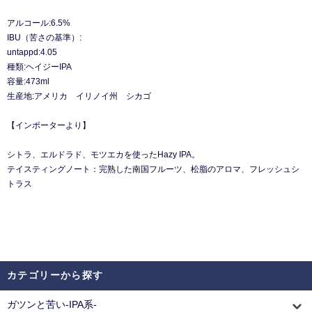
アルコール:6.5%
IBU（苦さの基準）:
untappd:4.05
種類:ヘイジーIPA
容量:473ml
生産地:アメリカ イリノイ州 シカゴ
【インポーターより】
シトラ、エルドラド、モツエカを使ったHazy IPA。
テイスティングノート：完熟した南国フルーツ、松脂のアロマ、フレッシュシ
トラス
カテゴリーから探す
ガツンと苦い-IPA系-