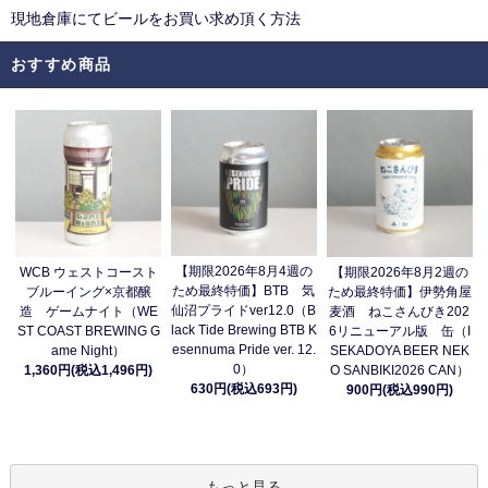
現地倉庫にてビールをお買い求め頂く方法
おすすめ商品
【期限2026年8月4週の
WCB ウェストコースト
【期限2026年8月2週の
ため最終特価】BTB 気
ブルーイング×京都醸
ため最終特価】伊勢角屋
仙沼プライドver12.0（B
造 ゲームナイト（WE
麦酒 ねこさんびき202
lack Tide Brewing BTB K
ST COAST BREWING G
6リニューアル版 缶（I
esennuma Pride ver. 12.
ame Night）
SEKADOYA BEER NEK
0）
1,360円(税込1,496円)
O SANBIKI2026 CAN）
630円(税込693円)
900円(税込990円)
もっと見る