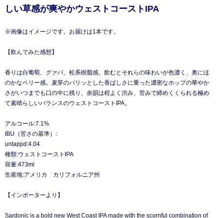
しい草感が爽やかウェストコーストIPA
※画像はイメージです。お届けは1本です。
【飲んでみた感想】
香りは白葡萄、グァバ、松系樹脂感。飲むとそれらの味わいが色濃く、奥にほ
のかなベリー感。麦芽のパリッとした香ばしさに乗った濃密なホップの華やか
さがいつまでも口の中に残り、余韻は程よく渋み、苦みで締めくくられる極め
て素晴らしいバランスのウェストコーストIPA。
アルコール:7.1%
IBU（苦さの基準）:
untappd:4.04
種類:ウェストコーストIPA
容量:473ml
生産地:アメリカ カリフォルニア州
【インポーターより】
Sardonic is a bold new West Coast IPA made with the scornful combination of