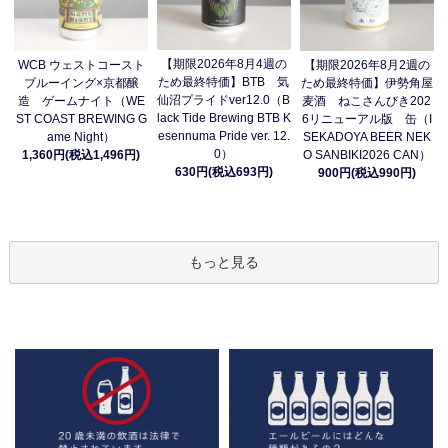
【期限2026年8月4週の
WCB ウェストコースト
【期限2026年8月2週の
ため最終特価】BTB 気
ブルーイング×京都醸
ため最終特価】伊勢角屋
仙沼プライドver12.0（B
造 ゲームナイト（WE
麦酒 ねこさんびき202
lack Tide Brewing BTB K
ST COAST BREWING G
6リニューアル版 缶（I
esennuma Pride ver. 12.
ame Night）
SEKADOYA BEER NEK
0）
1,360円(税込1,496円)
O SANBIKI2026 CAN）
630円(税込693円)
900円(税込990円)
もっと見る