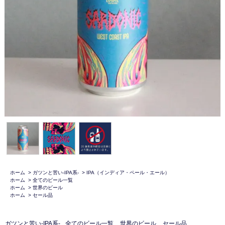
ホーム
>
ガツンと苦い-IPA系-
>
IPA（インディア・ペール・エール）
ホーム
>
全てのビール一覧
ホーム
>
世界のビール
ホーム
>
セール品
ガツンと苦い-IPA系-
全てのビール一覧
世界のビール
セール品