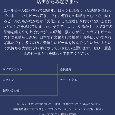
店主からみなさまへ
エールビールにハマって10余年。日々シビれるような感動を味わっ
ている、「いちビール好き」です。何百もの銘柄を呑む中で、愛す
るビールたちがなかなか「文化」として定着しきれていないことに
もどかしさを感じていました。そこで「よし、やるか！」と約2年の
準備を経て立ち上げたのがこの店舗。微力ながら、クラフトビール
のもつ素晴らしさが、日本でも文化として根付くお手伝いができれ
ば幸いです。多くの方に美味しいビールを飲んでもらいたい！とい
う気持ちを大切にブレずにやっていきたいと思います。ぜひ一度当
店のビールたちを味わってみてください。
マイアカウント
会員登録
ログイン
カートを見る
お問い合わせ
ホーム
/
支払い方法について
/
配送・送料について
/
返品について
/
特定商取引法に基づく表記
/
プライバシーポリシー
/
メルマガ登録・解除
/
ショップブログ
/
RSS
/
ATOM