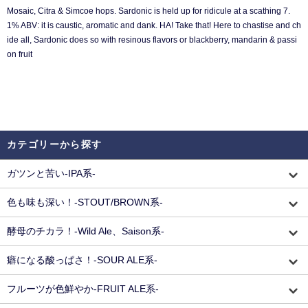
Mosaic, Citra & Simcoe hops. Sardonic is held up for ridicule at a scathing 7.
1% ABV: it is caustic, aromatic and dank. HA! Take that! Here to chastise and ch
ide all, Sardonic does so with resinous flavors or blackberry, mandarin & passi
on fruit
カテゴリーから探す
ガツンと苦い-IPA系-
色も味も深い！-STOUT/BROWN系-
酵母のチカラ！-Wild Ale、Saison系-
癖になる酸っぱさ！-SOUR ALE系-
フルーツが色鮮やか-FRUIT ALE系-