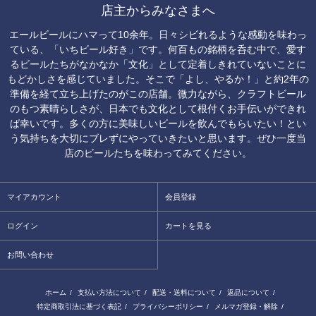
店主からみなさまへ
エールビールにハマって10余年。日々シビれるような感動を味わっ
ている、「いちビール好き」です。何百もの銘柄を呑む中で、愛す
るビールたちがなかなか「文化」として定着しきれていないことに
もどかしさを感じていました。そこで「よし、やるか！」と約2年の
準備を経て立ち上げたのがこの店舗。微力ながら、クラフトビール
のもつ素晴らしさが、日本でも文化として根付くお手伝いができれ
ば幸いです。多くの方に美味しいビールを飲んでもらいたい！とい
う気持ちを大切にブレずにやっていきたいと思います。ぜひ一度当
店のビールたちを味わってみてください。
マイアカウント
会員登録
ログイン
カートを見る
お問い合わせ
ホーム
/
支払い方法について
/
配送・送料について
/
返品について
/
特定商取引法に基づく表記
/
プライバシーポリシー
/
メルマガ登録・解除
/