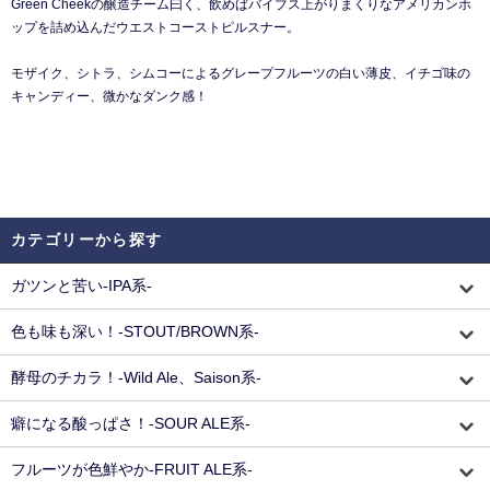
Green Cheekの醸造チーム曰く、飲めばバイブス上がりまくりなアメリカンホ
ップを詰め込んだウエストコーストピルスナー。
モザイク、シトラ、シムコーによるグレープフルーツの白い薄皮、イチゴ味の
キャンディー、微かなダンク感！
カテゴリーから探す
ガツンと苦い-IPA系-
色も味も深い！-STOUT/BROWN系-
酵母のチカラ！-Wild Ale、Saison系-
癖になる酸っぱさ！-SOUR ALE系-
フルーツが色鮮やか-FRUIT ALE系-