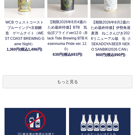
【期限2026年8月4週の
WCB ウェストコースト
【期限2026年8月2週の
ため最終特価】BTB 気
ブルーイング×京都醸
ため最終特価】伊勢角屋
仙沼プライドver12.0（B
造 ゲームナイト（WE
麦酒 ねこさんびき202
lack Tide Brewing BTB K
ST COAST BREWING G
6リニューアル版 缶（I
esennuma Pride ver. 12.
ame Night）
SEKADOYA BEER NEK
0）
1,360円(税込1,496円)
O SANBIKI2026 CAN）
630円(税込693円)
900円(税込990円)
もっと見る