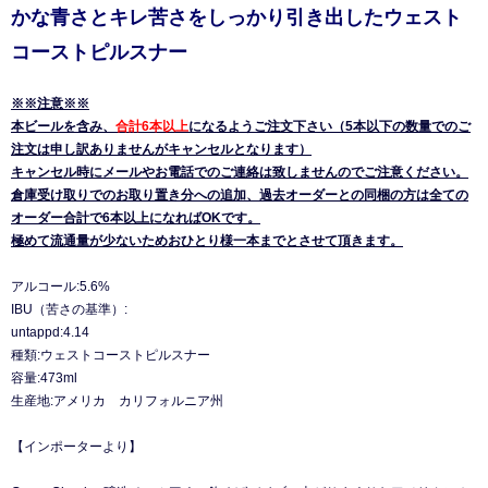
かな青さとキレ苦さをしっかり引き出したウェスト
コーストピルスナー
※※注意※※
本ビールを含み、
合計6本以上
になるようご注文下さい（5本以下の数量でのご
注文は申し訳ありませんがキャンセルとなります）
キャンセル時にメールやお電話でのご連絡は致しませんのでご注意ください。
倉庫受け取りでのお取り置き分への追加、過去オーダーとの同梱の方は全ての
オーダー合計で6本以上になればOKです。
極めて流通量が少ないためおひとり様一本までとさせて頂きます。
アルコール:5.6%
IBU（苦さの基準）:
untappd:4.14
種類:ウェストコーストピルスナー
容量:473ml
生産地:アメリカ カリフォルニア州
【インポーターより】