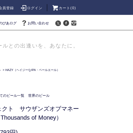
会員登録
ログイン
カート(
0
)
のびあログ
お問い合わせ
ールとの出逢いを、あなたに。
-
>
HAZY（ヘイジーなIPA・ペールエール）
てのビール一覧
世界のビール
ェクト サウザンズオブマネー
t Thousands of Money）
793円)