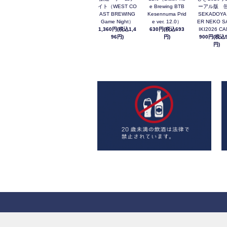
イト（WEST CO
e Brewing BTB
ーアル版 缶
AST BREWING
Kesennuma Prid
SEKADOYA
Game Night）
e ver. 12.0）
ER NEKO S
1,360円(税込1,4
630円(税込693
IKI2026 C
96円)
円)
900円(税込9
円)