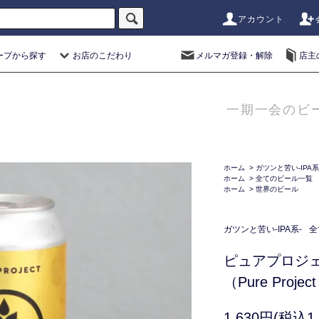
アカウント
ープから探す
お店のこだわり
メルマガ登録・解除
店主
一期一会のビ
ホーム
>
ガツンと苦い-IPA系
ホーム
>
全てのビール一覧
ホーム
>
世界のビール
ガツンと苦い-IPA系-
全
ピュアプロジ
（Pure Projec
1,630円(税込1,