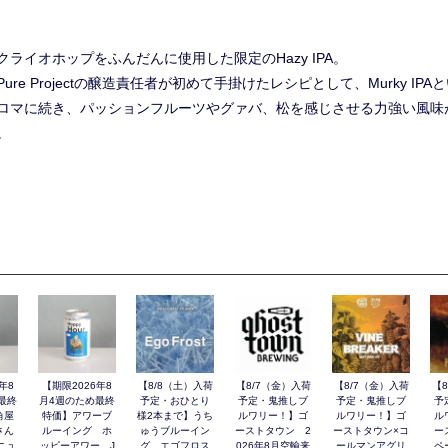
ライオホップをふんだんに使用した限定のHazy IPA。
e Projectの醸造責任者が初めて手掛けたレシピとして、Murky I
ロマに続き、パッションフルーツやグァバ、松を感じさせる力強い風味
。
年8
【期限2026年8
【8/8（土）入荷
【8/7（金）入荷
【8/7（金）入荷
【
最終
月4週のため最終
予定・おひとり
予定・鬼推しブ
予定・鬼推しブ
予
角屋
特価】アワーブ
様2本まで】うち
ルワリー！】ゴ
ルワリー！】ゴ
ル
さん
ルーイング ホ
ゅうブルーイン
ーストタウン 2
ーストタウン×コ
ー
ニュ
ッピーアワー J
グ エゴフロス
026年8月空輸来
ールマンアグリ
ペ