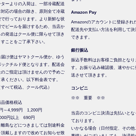
ーターよりの入荷は、一部冷蔵配送
非対応の場合の除き、原則全て冷蔵
Amazon Pay
便で行っております。より新鮮な状
Amazonのアカウントに登録され
態でビールを届けするため、当店か
配送先や支払い方法を利用して決
らの発送はクール便に限らせて頂き
できます。
ますことをご了承下さい。
銀行振込
お届け便はヤマトクール便か、ゆう
振込手数料はお客様ご負担となり
パックチルド便となります。配送会
す。お振り込み確認後、速やかに
社のご指定は頂けませんので予めご
送させて頂きます。
了承ください。以下料金表です。
（すべて税込、クール代込）
コンビニ
※※ 重要 ※※
商品価格税込
円～4,999円 1,200円
当店のコンビニ決済は先払いとな
000円以上 690円
ております。
※離島などにつきましては別途料金
いかなる場合（日付指定、その他
を頂戴しますので改めてお知らせ致
事情）がございましても、決済前