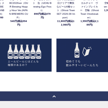
（I
BC2026ver（OU
ト 缶（UCHU B
日クリアで爽快
カルチャー ヴ
空輸
 BE
R Brewing Hopp
rewing Ego Fros
なビール6種セッ
ァインブレイカ
wn 
ANB
y Hour Ver.JAPA
t）
ト（Ghost Town
ー 空輸（Ghost
1,
AN）
N BREWERS CU
890円(税込979
SET 2026.08 Im
Town Vinebreak
90
P）
円)
port）
er）
540円(税込594
11,800円(税込1
1,990円(税込2,1
円)
2,980円)
89円)