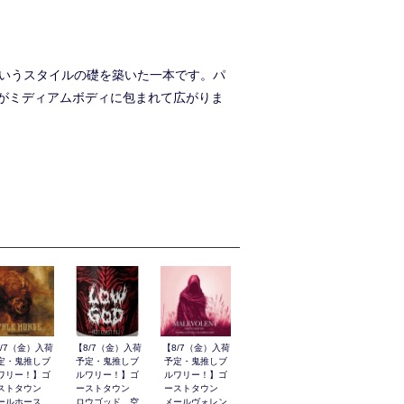
PAというスタイルの礎を築いた一本です。パ
がミディアムボディに包まれて広がりま
8/7（金）入荷
【8/7（金）入荷
【8/7（金）入荷
定・鬼推しブ
予定・鬼推しブ
予定・鬼推しブ
ワリー！】ゴ
ルワリー！】ゴ
ルワリー！】ゴ
ストタウン
ーストタウン
ーストタウン
ールホース
ロウゴッド 空
メールヴォレン