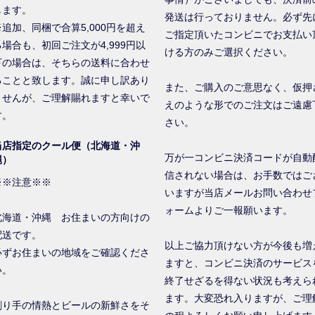
します。
発送は行っておりません。必ず先
※追加、同梱で合算5,000円を超え
ご指定頂いたコンビニでお支払い
る場合も、初回ご注文が4,999円以
ける方のみご選択ください。
下の場合は、そちらの送料に合わせ
ることと致します。誠に申し訳あり
また、ご購入のご意思なく、仮押
ませんが、ご理解賜れますと幸いで
えのような形でのご注文はご遠慮
す。
さい。
当店指定のクール便（北海道・沖
万が一コンビニ決済コードが自動
縄）
信されない場合は、お手数ではご
※※注意※※
いますが当店メールお問い合わせ
ォームよりご一報願います。
北海道・沖縄 お住まいの方向けの
配送です。
以上ご協力頂けない方が今後も増
必ずお住まいの地域をご確認くださ
ますと、コンビニ決済のサービス
い。
終了せざるを得ない状況も考えら
ます。大変恐れ入りますが、ご理
創り手の情熱とビールの新鮮さをそ