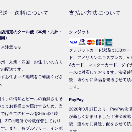
配送・送料について
支払い方法について
当店指定のクール便（本州・九州・
クレジット
四国）
※※注意※※
クレジットカード決済はJCBカー
ド、アメリカンエキスプレス、VI
本州・九州・四国 お住まいの方向
Aカード、マスターカード、ダイ
けの配送です。
ースに対応しております。決済確
必ずお住まいの地域をご確認くださ
後、速やかに商品を発送させて頂
い。
ます。
創り手の情熱とビールの新鮮さをそ
PayPay
のままお客様にお届けするため、当
2020年9月17日より、PayPay決
店では全てのビールを365日24時
が新しく始まりました！決済確認
間、3℃の暗所で冷蔵保管しており
後、速やかに発送手配をさせて頂
ます。また、各ブルワリー、インポ
ます。