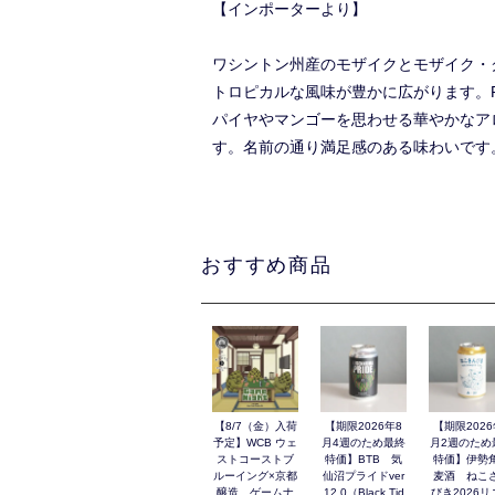
【インポーターより】
ワシントン州産のモザイクとモザイク・ク
トロピカルな風味が豊かに広がります。Pur
パイヤやマンゴーを思わせる華やかなア
す。名前の通り満足感のある味わいです
おすすめ商品
【8/7（金）入荷
【期限2026年8
【期限2026
予定】WCB ウェ
月4週のため最終
月2週のため
ストコーストブ
特価】BTB 気
特価】伊勢
ルーイング×京都
仙沼プライドver
麦酒 ねこ
醸造 ゲームナ
12.0（Black Tid
びき2026リ