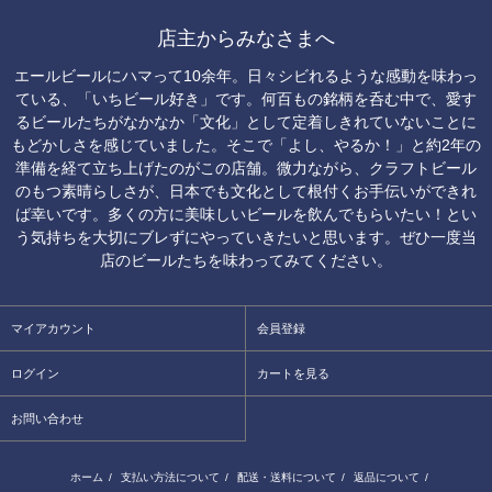
店主からみなさまへ
エールビールにハマって10余年。日々シビれるような感動を味わっ
ている、「いちビール好き」です。何百もの銘柄を呑む中で、愛す
るビールたちがなかなか「文化」として定着しきれていないことに
もどかしさを感じていました。そこで「よし、やるか！」と約2年の
準備を経て立ち上げたのがこの店舗。微力ながら、クラフトビール
のもつ素晴らしさが、日本でも文化として根付くお手伝いができれ
ば幸いです。多くの方に美味しいビールを飲んでもらいたい！とい
う気持ちを大切にブレずにやっていきたいと思います。ぜひ一度当
店のビールたちを味わってみてください。
マイアカウント
会員登録
ログイン
カートを見る
お問い合わせ
ホーム
/
支払い方法について
/
配送・送料について
/
返品について
/