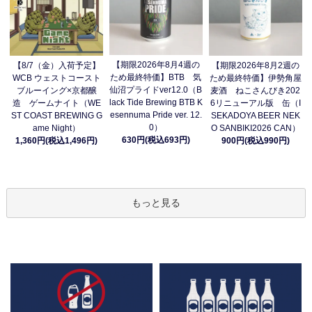
【期限2026年8月4週の
【8/7（金）入荷予定】
【期限2026年8月2週の
ため最終特価】BTB 気
WCB ウェストコースト
ため最終特価】伊勢角屋
仙沼プライドver12.0（B
ブルーイング×京都醸
麦酒 ねこさんびき202
lack Tide Brewing BTB K
造 ゲームナイト（WE
6リニューアル版 缶（I
esennuma Pride ver. 12.
ST COAST BREWING G
SEKADOYA BEER NEK
0）
ame Night）
O SANBIKI2026 CAN）
630円(税込693円)
1,360円(税込1,496円)
900円(税込990円)
もっと見る