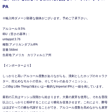
PA
※輸入時ダメージ顕著な個体がございます。予めご了承下さい。
アルコール:9.5%
IBU（苦さの基準）:
untappd:3.76
種類:アメリカンダブルIPA
容量:568ml
生産地:アメリカ カリフォルニア州
【インポーターより】
しっかりと高いアルコール度数がありながらも、溌剌としたホップのキャラク
ター、控えめなモルトの甘み、そしてキレのあるフィニッシュ。
このBig Little Thingの味わいは一般的なImperial IPAと一線を画しています。
最初の工夫はマッシュ段階から始まります。大量の麦芽を使用し、それを普段
以上にしっかりと粉砕することにより糖化を促進させます。これにより、酵母
はほぼすべての糖を代謝することができ、アルコール度数を高めながらも麦芽