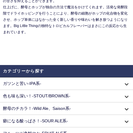
の甘さを抑えることができます。
仕上げに、酵母とホップが独自の方法で魔法をかけてくれます。活発な発酵段
階でドライホッピングを行うことにより、酵母の細胞がホップの化合物を変化
させ、ホップ単体にはなかった全く新しい香りや味わいを解き放つようになり
ます。Big Little Thingの独特なトロピカルフレーバーはまさにこの反応から生
まれています。
カテゴリーから探す
ガツンと苦い-IPA系-
色も味も深い！-STOUT/BROWN系-
酵母のチカラ！-Wild Ale、Saison系-
癖になる酸っぱさ！-SOUR ALE系-