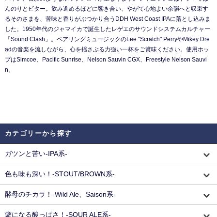
んのりとビター。飲み進めるほどに響き合い、やがて心地よい余韻へと収束す
るそのさまを、苦味と香りがぶつかり合うDDH West Coast IPAに落とし込みま
した。1950年代のジャマイカで誕生したレゲエのサウンドシステムカルチャー
「Sound Clash」。ペアリングミュージックのLee "Scratch" PerryやMikey Dre
adの音楽を流しながら、心を揺さぶる力強い一杯をご賞味ください。使用ホッ
プはSimcoe、Pacific Sunrise、Nelson Sauvin CGX、Freestyle Nelson Sauvi
n。
カテゴリーから探す
ガツンと苦い-IPA系-
色も味も深い！-STOUT/BROWN系-
酵母のチカラ！-Wild Ale、Saison系-
癖になる酸っぱさ！-SOUR ALE系-