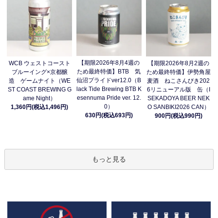
【期限2026年8月4週の
WCB ウェストコースト
【期限2026年8月2週の
ため最終特価】BTB 気
ブルーイング×京都醸
ため最終特価】伊勢角屋
仙沼プライドver12.0（B
造 ゲームナイト（WE
麦酒 ねこさんびき202
lack Tide Brewing BTB K
ST COAST BREWING G
6リニューアル版 缶（I
esennuma Pride ver. 12.
ame Night）
SEKADOYA BEER NEK
0）
1,360円(税込1,496円)
O SANBIKI2026 CAN）
630円(税込693円)
900円(税込990円)
もっと見る