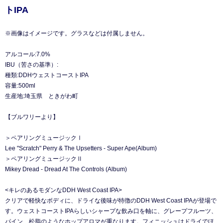
トIPA
※画像はイメージです。グラスなどは付属しません。
アルコール:7.0%
IBU（苦さの基準）:
種類:DDHウェストコーストIPA
容量:500ml
生産地:埼玉県 ときがわ町
【ブルワリーより】
＞ペアリングミュージックⅠ
Lee "Scratch" Perry & The Upsetters - Super Ape(Album)
＞ペアリングミュージックⅡ
Mikey Dread - Dread At The Controls (Album)
<キレのあるモダンなDDH West Coast IPA>
クリアで軽快なボディに、ドライな後味が特徴のDDH West Coast IPAが登場で
す。ウェストコーストIPAらしいシャープな飲み口を軸に、グレープフルーツ、
パイン、松脂のようなホップアロマが重なります。フィニッシュはドライでほ