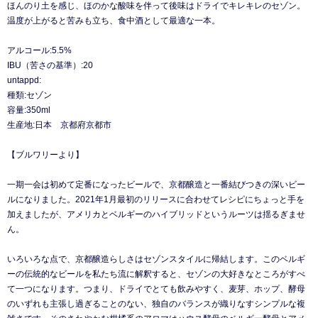
ほんのり土を感じ、ほのかな酸味を伴って後味はドライでキレキレのセゾン。
温度が上がると苦みも立ち、食中酒として最適な一本。
アルコール:5.5%
IBU（苦さの基準）:20
untappd:
種類:セゾン
容量:350ml
生産地:日本 京都府京都市
【ブルワリーより】
一期一会は初めて定番になったビールで、京都醸造と一番結びつきの深いビー
ルになりました。2021年1月最初のリリースに合わせてレシピにちょっと手を
加えましたが、アメリカとベルギーのハイブリッドというルーツは揺るぎませ
ん。
いろいろな点で、京都醸造らしさはセゾンスタイルに帰結します。このベルギ
ーの伝統的なビールを私たち流に解釈すると、セゾンの大好きなところがすべ
て一つになります。つまり、ドライでとても飲みやすく、麦芽、ホップ、酵母
のいずれも主張し過ぎることのない、独自のバランスが織りなすシンプルな複