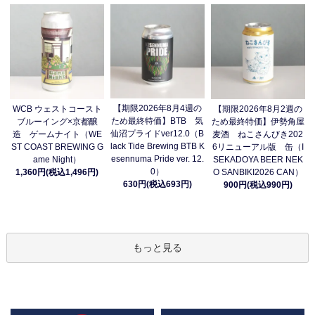
【期限2026年8月4週の
WCB ウェストコースト
【期限2026年8月2週の
ため最終特価】BTB 気
ブルーイング×京都醸
ため最終特価】伊勢角屋
仙沼プライドver12.0（B
造 ゲームナイト（WE
麦酒 ねこさんびき202
lack Tide Brewing BTB K
ST COAST BREWING G
6リニューアル版 缶（I
esennuma Pride ver. 12.
ame Night）
SEKADOYA BEER NEK
0）
1,360円(税込1,496円)
O SANBIKI2026 CAN）
630円(税込693円)
900円(税込990円)
もっと見る