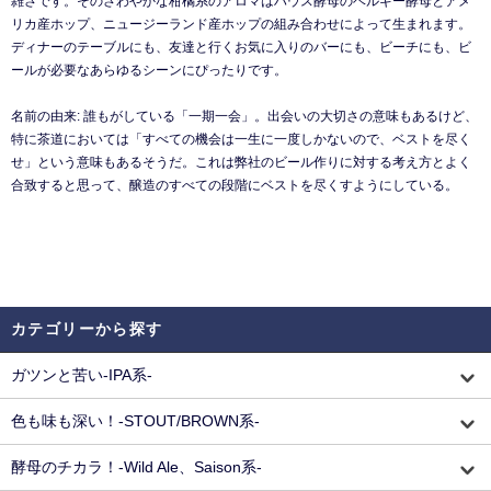
雑さです。そのさわやかな柑橘系のアロマはハウス酵母のベルギー酵母とアメ
リカ産ホップ、ニュージーランド産ホップの組み合わせによって生まれます。
ディナーのテーブルにも、友達と行くお気に入りのバーにも、ビーチにも、ビ
ールが必要なあらゆるシーンにぴったりです。
名前の由来: 誰もがしている「一期一会」。出会いの大切さの意味もあるけど、
特に茶道においては「すべての機会は一生に一度しかないので、ベストを尽く
せ」という意味もあるそうだ。これは弊社のビール作りに対する考え方とよく
合致すると思って、醸造のすべての段階にベストを尽くすようにしている。
カテゴリーから探す
ガツンと苦い-IPA系-
色も味も深い！-STOUT/BROWN系-
酵母のチカラ！-Wild Ale、Saison系-