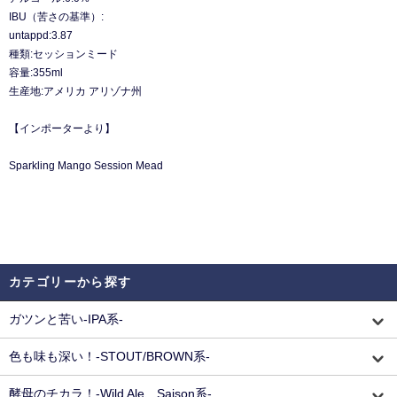
IBU（苦さの基準）:
untappd:3.87
種類:セッションミード
容量:355ml
生産地:アメリカ アリゾナ州
【インポーターより】
Sparkling Mango Session Mead
カテゴリーから探す
ガツンと苦い-IPA系-
色も味も深い！-STOUT/BROWN系-
酵母のチカラ！-Wild Ale、Saison系-