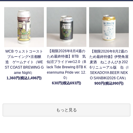
【期限2026年8月4週の
WCB ウェストコースト
【期限2026年8月2週の
ため最終特価】BTB 気
ブルーイング×京都醸
ため最終特価】伊勢角屋
仙沼プライドver12.0（B
造 ゲームナイト（WE
麦酒 ねこさんびき202
lack Tide Brewing BTB K
ST COAST BREWING G
6リニューアル版 缶（I
esennuma Pride ver. 12.
ame Night）
SEKADOYA BEER NEK
0）
1,360円(税込1,496円)
O SANBIKI2026 CAN）
630円(税込693円)
900円(税込990円)
もっと見る