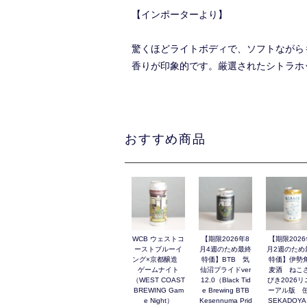
【インポーターより】
驚くほどライトボディで、ソフトながら
香りが印象的です。厳選されたシトラホ
おすすめ商品
WCB ウェストコ
【期限2026年8
【期限2026
ーストブルーイ
月4週のため最終
月2週のため
ング×京都醸造
特価】BTB 気
特価】伊勢
ゲームナイト
仙沼プライドver
麦酒 ねこ
（WEST COAST
12.0（Black Tid
びき2026リ
BREWING Gam
e Brewing BTB
ーアル版 缶
e Night）
Kesennuma Prid
SEKADOYA