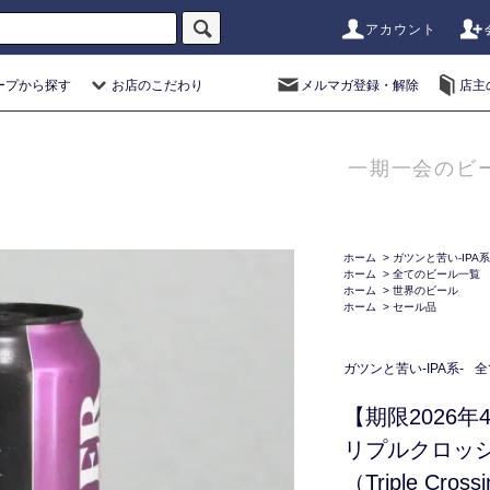
アカウント
ープから探す
お店のこだわり
メルマガ登録・解除
店主
一期一会のビ
ホーム
>
ガツンと苦い-IPA系
ホーム
>
全てのビール一覧
ホーム
>
世界のビール
ホーム
>
セール品
ガツンと苦い-IPA系-
全
【期限2026
リプルクロッ
（Triple Crossi