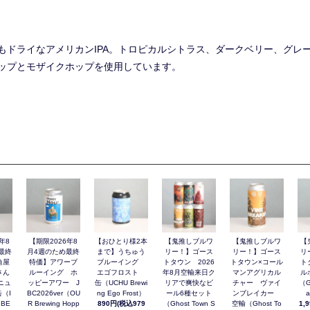
もドライなアメリカンIPA。トロピカルシトラス、ダークベリー、グレ
ップとモザイクホップを使用しています。
年8
【期限2026年8
【おひとり様2本
【鬼推しブルワ
【鬼推しブルワ
【
最終
月4週のため最終
まで】うちゅう
リー！】ゴース
リー！】ゴース
リ
角屋
特価】アワーブ
ブルーイング
トタウン 2026
トタウン×コール
ト
さん
ルーイング ホ
エゴフロスト
年8月空輸来日ク
マンアグリカル
ル
ニュ
ッピーアワー J
缶（UCHU Brewi
リアで爽快なビ
チャー ヴァイ
（G
（I
BC2026ver（OU
ng Ego Frost）
ール6種セット
ンブレイカー
a
 BE
R Brewing Hopp
890円(税込979
（Ghost Town S
空輸（Ghost To
1,