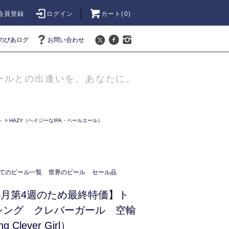
会員登録
ログイン
カート(
0
)
のびあログ
お問い合わせ
ールとの出逢いを、あなたに。
-
>
HAZY（ヘイジーなIPA・ペールエール）
てのビール一覧
世界のビール
セール品
年4月第4週のため最終特価】ト
シング クレバーガール 空輸
ng Clever Girl）