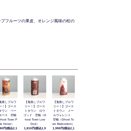
ープフルーツの果皮、オレンジ風味の松の
鬼推しブルワ
【鬼推しブルワ
【鬼推しブルワ
ー！】ゴース
リー！】ゴース
リー！】ゴース
タウン ペー
トタウン ロウ
トタウン メー
ホース 空輸
ゴッド 空輸（G
ルヴォレント
host Town P
host Town Low
空輸（Ghost To
le Horse）
God）
wn Malevolent）
990円(税込2,1
1,810円(税込1,9
1,990円(税込2,1