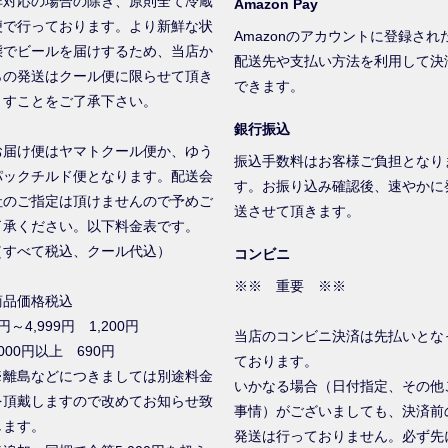
非対応の場合の除き、原則全て冷蔵
Amazon Pay
便で行っております。より新鮮な状
Amazonのアカウントに登録され
態でビールを届けするため、当店か
配送先や支払い方法を利用して決
らの発送はクール便に限らせて頂き
できます。
ますことをご了承下さい。
銀行振込
お届け便はヤマトクール便か、ゆう
振込手数料はお客様ご負担となり
パックチルド便となります。配送会
す。お振り込み確認後、速やかに
社のご指定は頂けませんので予めご
送させて頂きます。
了承ください。以下料金表です。
（すべて税込、クール代込）
コンビニ
※※ 重要 ※※
商品価格税込
円～4,999円 1,200円
当店のコンビニ決済は先払いとな
000円以上 690円
ております。
※離島などにつきましては別途料金
いかなる場合（日付指定、その他
を頂戴しますので改めてお知らせ致
事情）がございましても、決済前
します。
発送は行っておりません。必ず先