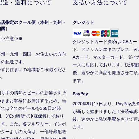
配送・送料について
支払い方法について
当店指定のクール便（本州・九州・
クレジット
四国）
※※注意※※
クレジットカード決済はJCBカー
ド、アメリカンエキスプレス、VI
本州・九州・四国 お住まいの方向
Aカード、マスターカード、ダイ
けの配送です。
ースに対応しております。決済確
必ずお住まいの地域をご確認くださ
後、速やかに商品を発送させて頂
い。
ます。
創り手の情熱とビールの新鮮さをそ
PayPay
のままお客様にお届けするため、当
2020年9月17日より、PayPay決
店では全てのビールを365日24時
が新しく始まりました！決済確認
間、3℃の暗所で冷蔵保管しており
後、速やかに発送手配をさせて頂
ます。また、各ブルワリー、インポ
ます。
ーターよりの入荷は、一部冷蔵配送