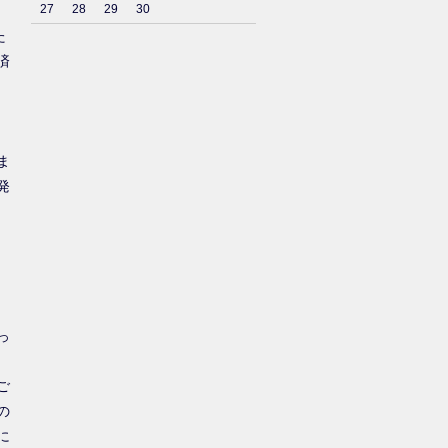
27
28
29
30
た
済
ま
発
っ
ご
の
に