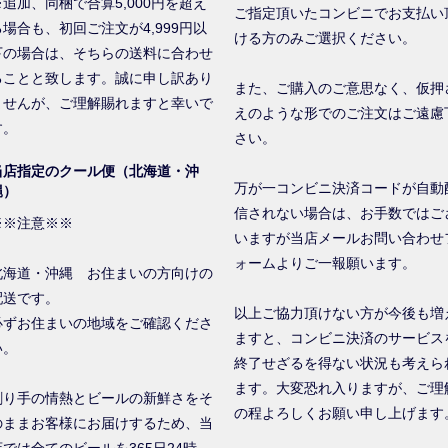
※追加、同梱で合算5,000円を超え
ご指定頂いたコンビニでお支払い
る場合も、初回ご注文が4,999円以
ける方のみご選択ください。
下の場合は、そちらの送料に合わせ
ることと致します。誠に申し訳あり
また、ご購入のご意思なく、仮押
ませんが、ご理解賜れますと幸いで
えのような形でのご注文はご遠慮
す。
さい。
当店指定のクール便（北海道・沖
万が一コンビニ決済コードが自動
縄）
信されない場合は、お手数ではご
※※注意※※
いますが当店メールお問い合わせ
ォームよりご一報願います。
北海道・沖縄 お住まいの方向けの
配送です。
以上ご協力頂けない方が今後も増
必ずお住まいの地域をご確認くださ
ますと、コンビニ決済のサービス
い。
終了せざるを得ない状況も考えら
ます。大変恐れ入りますが、ご理
創り手の情熱とビールの新鮮さをそ
の程よろしくお願い申し上げます
のままお客様にお届けするため、当
店では全てのビールを365日24時