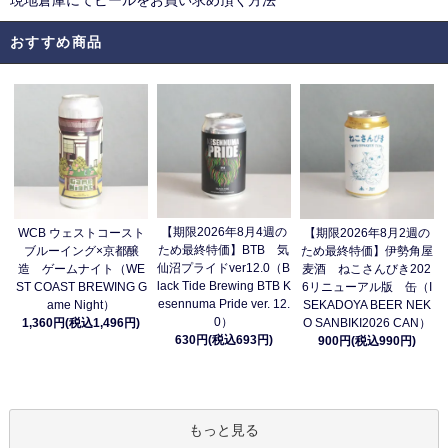
現地倉庫にてビールをお買い求め頂く方法
おすすめ商品
【期限2026年8月4週の
WCB ウェストコースト
【期限2026年8月2週の
ため最終特価】BTB 気
ブルーイング×京都醸
ため最終特価】伊勢角屋
仙沼プライドver12.0（B
造 ゲームナイト（WE
麦酒 ねこさんびき202
lack Tide Brewing BTB K
ST COAST BREWING G
6リニューアル版 缶（I
esennuma Pride ver. 12.
ame Night）
SEKADOYA BEER NEK
0）
1,360円(税込1,496円)
O SANBIKI2026 CAN）
630円(税込693円)
900円(税込990円)
もっと見る