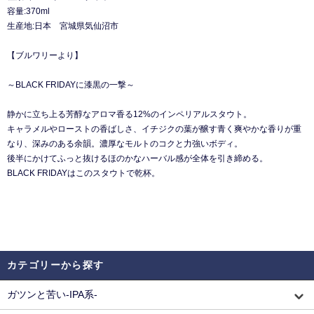
容量:370ml
生産地:日本 宮城県気仙沼市
【ブルワリーより】
～BLACK FRIDAYに漆黒の一撃～
静かに立ち上る芳醇なアロマ香る12%のインペリアルスタウト。
キャラメルやローストの香ばしさ、イチジクの葉が醸す青く爽やかな香りが重
なり、深みのある余韻。濃厚なモルトのコクと力強いボディ。
後半にかけてふっと抜けるほのかなハーバル感が全体を引き締める。
BLACK FRIDAYはこのスタウトで乾杯。
カテゴリーから探す
ガツンと苦い-IPA系-