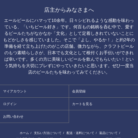
店主からみなさまへ
エールビールにハマって10余年。日々シビれるような感動を味わっ
ている、「いちビール好き」です。何百もの銘柄を呑む中で、愛す
るビールたちがなかなか「文化」として定着しきれていないことに
もどかしさを感じていました。そこで「よし、やるか！」と約2年の
準備を経て立ち上げたのがこの店舗。微力ながら、クラフトビール
のもつ素晴らしさが、日本でも文化として根付くお手伝いができれ
ば幸いです。多くの方に美味しいビールを飲んでもらいたい！とい
う気持ちを大切にブレずにやっていきたいと思います。ぜひ一度当
店のビールたちを味わってみてください。
マイアカウント
会員登録
ログイン
カートを見る
お問い合わせ
ホーム
/
支払い方法について
/
配送・送料について
/
返品について
/