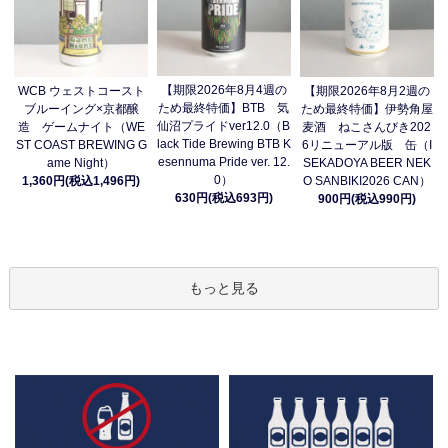
【期限2026年8月4週の
WCB ウェストコースト
【期限2026年8月2週の
ため最終特価】BTB 気
ブルーイング×京都醸
ため最終特価】伊勢角屋
仙沼プライドver12.0（B
造 ゲームナイト（WE
麦酒 ねこさんびき202
lack Tide Brewing BTB K
ST COAST BREWING G
6リニューアル版 缶（I
esennuma Pride ver. 12.
ame Night）
SEKADOYA BEER NEK
0）
1,360円(税込1,496円)
O SANBIKI2026 CAN）
630円(税込693円)
900円(税込990円)
もっと見る