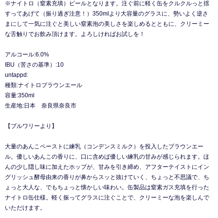
※ナイトロ（窒素充填）ビールとなります。注ぐ前に軽く缶をクルクルっと揺
すってあげて（振り過ぎ注意！）350mlより大容量のグラスに、勢いよく逆さ
まにして一気に注ぐと美しい窒素泡の美しさを楽しめるとともに、クリーミー
な舌触りでお飲み頂けます。よろしければお試しを！
アルコール:6.0%
IBU（苦さの基準）:10
untappd:
種類:ナイトロブラウンエール
容量:350ml
生産地:日本 奈良県奈良市
【ブルワリーより】
大量のあんこペーストに練乳（コンデンスミルク）を投入したブラウンエー
ル。優しいあんこの香りに、口に含めば優しい練乳の甘みが感じられます。ほ
んの少し隠し味に加えたホップが、甘みを引き締め、アフターテイストにイン
グリッシュ酵母由来の香りが鼻からスッと抜けていく、ちょっと不思議で、ち
ょっと大人な、でもちょっと懐かしい味わい。缶製品は窒素ガス充填を行った
ナイトロ缶仕様。軽く振ってグラスに注ぐことで、クリーミーな泡を楽しんで
いただけます。