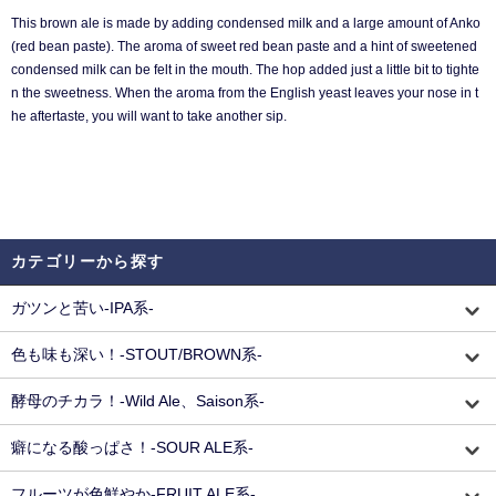
This brown ale is made by adding condensed milk and a large amount of Anko
(red bean paste). The aroma of sweet red bean paste and a hint of sweetened
condensed milk can be felt in the mouth. The hop added just a little bit to tighte
n the sweetness. When the aroma from the English yeast leaves your nose in t
he aftertaste, you will want to take another sip.
カテゴリーから探す
ガツンと苦い-IPA系-
色も味も深い！-STOUT/BROWN系-
酵母のチカラ！-Wild Ale、Saison系-
癖になる酸っぱさ！-SOUR ALE系-
フルーツが色鮮やか-FRUIT ALE系-