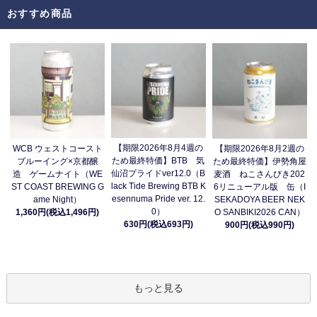
おすすめ商品
【期限2026年8月4週の
WCB ウェストコースト
【期限2026年8月2週の
ため最終特価】BTB 気
ブルーイング×京都醸
ため最終特価】伊勢角屋
仙沼プライドver12.0（B
造 ゲームナイト（WE
麦酒 ねこさんびき202
lack Tide Brewing BTB K
ST COAST BREWING G
6リニューアル版 缶（I
esennuma Pride ver. 12.
ame Night）
SEKADOYA BEER NEK
0）
1,360円(税込1,496円)
O SANBIKI2026 CAN）
630円(税込693円)
900円(税込990円)
もっと見る