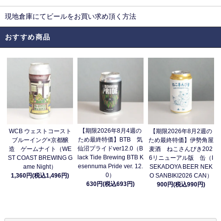
現地倉庫にてビールをお買い求め頂く方法
おすすめ商品
【期限2026年8月4週の
WCB ウェストコースト
【期限2026年8月2週の
ため最終特価】BTB 気
ブルーイング×京都醸
ため最終特価】伊勢角屋
仙沼プライドver12.0（B
造 ゲームナイト（WE
麦酒 ねこさんびき202
lack Tide Brewing BTB K
ST COAST BREWING G
6リニューアル版 缶（I
esennuma Pride ver. 12.
ame Night）
SEKADOYA BEER NEK
0）
1,360円(税込1,496円)
O SANBIKI2026 CAN）
630円(税込693円)
900円(税込990円)