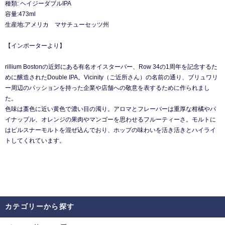
種類: ヘイジーダブルIPA
容量:473ml
生産地:アメリカ マサチューセッツ州
【インポーターより】
rillium Bostonの近郊にある有名オイスターバー、Row 34の1周年を記念するた
めに醸造されたDouble IPA。Vicinity（ご近所さん）の名前の通り、ブリュワリ
ー周辺のパッションを持った企業や店舗への敬意を表するために作られまし
た。
色味は藁色に近い黄色で濃い目の濁り。アロマとフレーバーは重厚な柑橘やパ
イナップル、オレンジの果肉やマンゴーを思わせるフルーティーさ。モルトに
はピルスナーモルトを混ぜ込んでおり、ホップの味わいを活き活きとハイライ
トしてくれています。
カテゴリーから探す