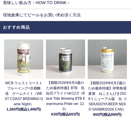
美味しい飲み方－HOW TO DRINK－
現地倉庫にてビールをお買い求め頂く方法
おすすめ商品
【期限2026年8月4週の
WCB ウェストコースト
【期限2026年8月2週の
ため最終特価】BTB 気
ブルーイング×京都醸
ため最終特価】伊勢角屋
仙沼プライドver12.0（B
造 ゲームナイト（WE
麦酒 ねこさんびき202
lack Tide Brewing BTB K
ST COAST BREWING G
6リニューアル版 缶（I
esennuma Pride ver. 12.
ame Night）
SEKADOYA BEER NEK
0）
1,360円(税込1,496円)
O SANBIKI2026 CAN）
630円(税込693円)
900円(税込990円)