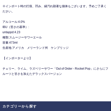
※インポート時の打痕、凹み、縁汚れ顕著な個体もございます。予めご了承く
ださい。
アルコール:4.0%
IBU（苦さの基準）:
untappd:4.23
種類:スムージーサワーエール
容量:473ml
生産地:アメリカ メリーランド州 ケンブリッジ
【インポーターより】
チェリー、ライム、ラズベリーサワー「Out of Order - Rocket Pop」にさらにフ
ルーツと甘さを加えたデラックスバージョン
カテゴリーから探す