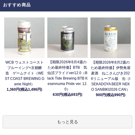
おすすめ商品
【期限2026年8月4週の
WCB ウェストコースト
【期限2026年8月2週の
ため最終特価】BTB 気
ブルーイング×京都醸
ため最終特価】伊勢角屋
仙沼プライドver12.0（B
造 ゲームナイト（WE
麦酒 ねこさんびき202
lack Tide Brewing BTB K
ST COAST BREWING G
6リニューアル版 缶（I
esennuma Pride ver. 12.
ame Night）
SEKADOYA BEER NEK
0）
1,360円(税込1,496円)
O SANBIKI2026 CAN）
630円(税込693円)
900円(税込990円)
もっと見る