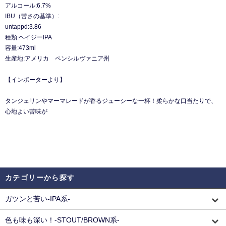
アルコール:6.7%
IBU（苦さの基準）:
untappd:3.86
種類:ヘイジーIPA
容量:473ml
生産地:アメリカ ペンシルヴァニア州
【インポーターより】
タンジェリンやマーマレードが香るジューシーな一杯！柔らかな口当たりで、
心地よい苦味が
カテゴリーから探す
ガツンと苦い-IPA系-
色も味も深い！-STOUT/BROWN系-