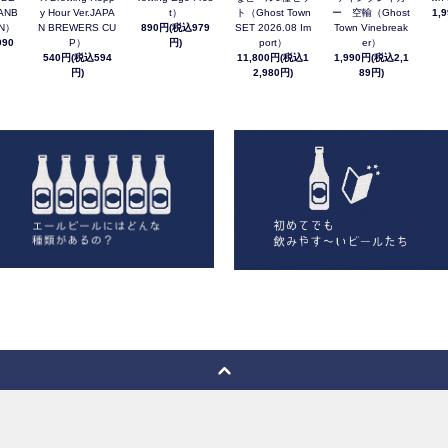
ANB
y Hour Ver.JAPA
t）
ト（Ghost Town
ー 空輸（Ghost
1,
AN）
N BREWERS CU
890円(税込979
SET 2026.08 Im
Town Vinebreak
90
P）
円)
port）
er）
540円(税込594
11,800円(税込1
1,990円(税込2,1
円)
2,980円)
89円)