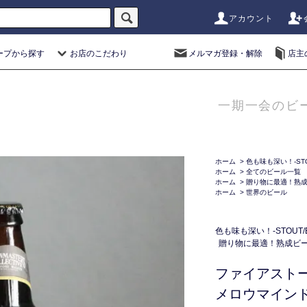
アカウント
ープから探す
お店のこだわり
メルマガ登録・解除
店主
一期一会のビ
ホーム
>
色も味も深い！-STO
ホーム
>
全てのビール一覧
ホーム
>
贈り物に最適！熟
ホーム
>
世界のビール
色も味も深い！-STOUT/
贈り物に最適！熟成ビ
ファイアスト
メロウマインドコ