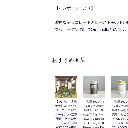
【インポーターより】
濃厚なチョコレートとローストモルトの
スウェーデンの巨匠Omnipolloとのコラ
おすすめ商品
【8/7（金）入荷
【期限2026年8
【期限2026
予定】WCB ウェ
月4週のため最終
月2週のため
ストコーストブ
特価】BTB 気
特価】伊勢
ルーイング×京都
仙沼プライドver
麦酒 ねこ
醸造 ゲームナ
12.0（Black Tid
びき2026リ
イト（WEST CO
e Brewing BTB
ーアル版 缶
AST BREWING
Kesennuma Prid
SEKADOYA