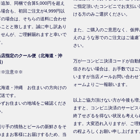
※追加、同梱で合算5,000円を超え
ご指定頂いたコンビニでお支払い
る場合も、初回ご注文が4,999円以
ける方のみご選択ください。
下の場合は、そちらの送料に合わせ
ることと致します。誠に申し訳あり
また、ご購入のご意思なく、仮押
ませんが、ご理解賜れますと幸いで
えのような形でのご注文はご遠慮
す。
さい。
当店指定のクール便（北海道・沖
万が一コンビニ決済コードが自動
縄）
信されない場合は、お手数ではご
※※注意※※
いますが当店メールお問い合わせ
ォームよりご一報願います。
北海道・沖縄 お住まいの方向けの
配送です。
以上ご協力頂けない方が今後も増
必ずお住まいの地域をご確認くださ
ますと、コンビニ決済のサービス
い。
終了せざるを得ない状況も考えら
ます。大変恐れ入りますが、ご理
創り手の情熱とビールの新鮮さをそ
の程よろしくお願い申し上げます
のままお客様にお届けするため、当