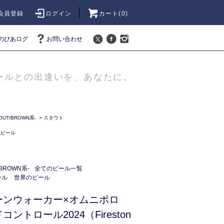
会員登録
ログイン
カート(
0
)
のびあログ
お問い合わせ
ールとの出逢いを、あなたに。
UT/BROWN系-
>
スタウト
成ビール
BROWN系-
全てのビール一覧
ール
世界のビール
ーンウォーカー×オムニポロ
ントロール2024（Fireston