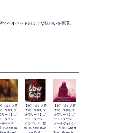
密でベルベットのような味わいを実現。
8/7（金）入荷
【8/7（金）入荷
【8/7（金）入荷
定・鬼推しブ
予定・鬼推しブ
予定・鬼推しブ
ワリー！】ゴ
ルワリー！】ゴ
ルワリー！】ゴ
ストタウン
ーストタウン
ーストタウン
ールホース
ロウゴッド 空
メールヴォレン
（Ghost To
輸（Ghost Town
ト 空輸（Ghost
Pale Horse）
Low God）
Town Malevolen