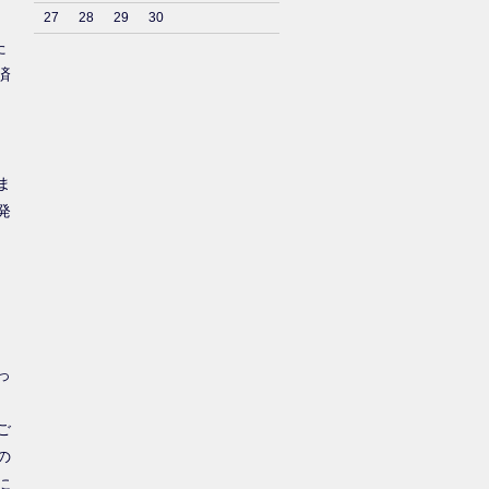
27
28
29
30
た
済
ま
発
っ
ご
の
に