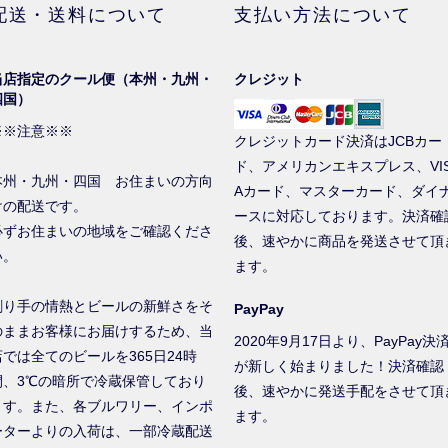
配送・送料について
支払い方法について
当店指定のクール便（本州・九州・
クレジット
四国）
※※注意※※
クレジットカード決済はJCBカー
ド、アメリカンエキスプレス、VI
本州・九州・四国 お住まいの方向
Aカード、マスターカード、ダイ
けの配送です。
ースに対応しております。決済確
必ずお住まいの地域をご確認くださ
後、速やかに商品を発送させて頂
い。
ます。
創り手の情熱とビールの新鮮さをそ
PayPay
のままお客様にお届けするため、当
2020年9月17日より、PayPay決
店では全てのビールを365日24時
が新しく始まりました！決済確認
間、3℃の暗所で冷蔵保管しており
後、速やかに発送手配をさせて頂
ます。また、各ブルワリー、インポ
ます。
ーターよりの入荷は、一部冷蔵配送