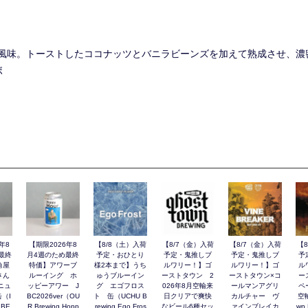
風味。トーストしたココナッツとバニラビーンズを加えて熟成させ、濃
ボ
年8
【期限2026年8
【8/8（土）入荷
【8/7（金）入荷
【8/7（金）入荷
【
最終
月4週のため最終
予定・おひとり
予定・鬼推しブ
予定・鬼推しブ
予
角屋
特価】アワーブ
様2本まで】うち
ルワリー！】ゴ
ルワリー！】ゴ
ル
さん
ルーイング ホ
ゅうブルーイン
ーストタウン 2
ーストタウン×コ
ー
ニュ
ッピーアワー J
グ エゴフロス
026年8月空輸来
ールマンアグリ
ペ
（I
BC2026ver（OU
ト 缶（UCHU B
日クリアで爽快
カルチャー ヴ
空輸
 BE
R Brewing Hopp
rewing Ego Fros
なビール6種セッ
ァインブレイカ
wn 