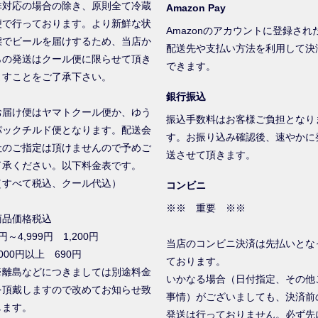
非対応の場合の除き、原則全て冷蔵
Amazon Pay
便で行っております。より新鮮な状
Amazonのアカウントに登録され
態でビールを届けするため、当店か
配送先や支払い方法を利用して決
らの発送はクール便に限らせて頂き
できます。
ますことをご了承下さい。
銀行振込
お届け便はヤマトクール便か、ゆう
振込手数料はお客様ご負担となり
パックチルド便となります。配送会
す。お振り込み確認後、速やかに
社のご指定は頂けませんので予めご
送させて頂きます。
了承ください。以下料金表です。
（すべて税込、クール代込）
コンビニ
※※ 重要 ※※
商品価格税込
円～4,999円 1,200円
当店のコンビニ決済は先払いとな
000円以上 690円
ております。
※離島などにつきましては別途料金
いかなる場合（日付指定、その他
を頂戴しますので改めてお知らせ致
事情）がございましても、決済前
します。
発送は行っておりません。必ず先