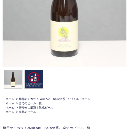
ホーム
>
酵母のチカラ！-Wild Ale、Saison系-
>
ワイルドエール
ホーム
>
全てのビール一覧
ホーム
>
贈り物に最適！熟成ビール
ホーム
>
世界のビール
酵母のチカラ！-Wild Ale、Saison系-
全てのビール一覧