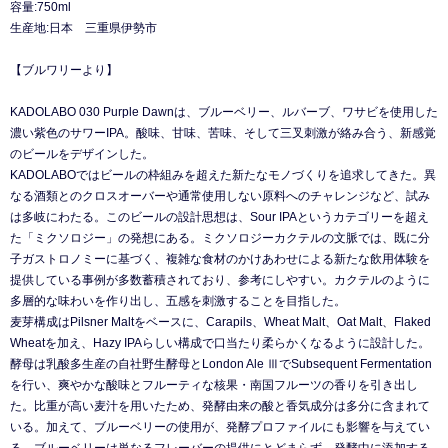
容量:750ml
生産地:日本 三重県伊勢市
【ブルワリーより】
KADOLABO 030 Purple Dawnは、ブルーベリー、ルバーブ、ワサビを使用した
濃い紫色のサワーIPA。酸味、甘味、苦味、そして三叉刺激が絡み合う、新感覚
のビールをデザインした。
KADOLABOではビールの枠組みを超えた新たなモノづくりを追求してきた。異
なる酒類とのクロスオーバーや通常使用しない原料へのチャレンジなど、試み
は多岐にわたる。このビールの設計思想は、Sour IPAというカテゴリーを超え
た「ミクソロジー」の発想にある。ミクソロジーカクテルの文脈では、既に分
子ガストロノミーに基づく、複雑な食材のかけあわせによる新たな飲用体験を
提供している事例が多数蓄積されており、参考にしやすい。カクテルのように
多層的な味わいを作り出し、五感を刺激することを目指した。
麦芽構成はPilsner Maltをベースに、Carapils、Wheat Malt、Oat Malt、Flaked
Wheatを加え、Hazy IPAらしい構成で口当たり柔らかくなるように設計した。
酵母は乳酸多生産の自社野生酵母とLondon Ale ⅢでSubsequent Fermentation
を行い、爽やかな酸味とフルーティな核果・南国フルーツの香りを引き出し
た。比重が高い麦汁を用いたため、発酵由来の酸と香気成分は多分に含まれて
いる。加えて、ブルーベリーの使用が、発酵プロファイルにも影響を与えてい