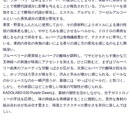
る。ブルーベリーは単なるフレーバーの提供にとどまらず、発酵中に添加する
ことで発酵代謝成分に影響を与えることが報告されている。ブルーベリーを添
加することで酵母の代謝が変化し、エステル、アルデヒド、フーゼルアルコー
ルといった香気成分の濃度が変化する。
果実・野菜をふんだんに使用しており、その原材料によりボトルによる液の性
状の個体差も激しい。ややとろみを感じさせるレベルから、ドロドロの果肉を
感じるものまで存在する。ルバーブは食物繊維豊かで、テクスチャに寄与して
いる。果肉の存在の有無の違いによる香りの感じ方の変化を感じるのもまた興
味深い。
ブルーベリーの果実味とルバーブの酸味が調和し、ワサビがもたらす微かな三
叉神経への刺激が味覚にアクセントを加える。ひと口飲むと、まずはブルーベ
リー由来のフルーティな甘酸っぱさが広がる。次第にルバーブの酸味が顔を出
し、ホップのほろ苦さが後を引く。渋みと辛みが微かに感じられる。ビールな
のかジュースなのか一瞬戸惑うが、最後には「やっぱりビールだ」と気づく。
しかし、その余韻にはどこか新しい味覚の可能性が感じられる。
KADOLABO 030 Purple Dawnは、素材の個性を活かしながら、分子ガストロノ
ミーの手法を応用し、味の枠組みを再構築することに挑戦した。意外な食材の
組み合わせが生み出す驚きと、味覚とテクスチャの豊かさを存分に楽しんでほ
しい。