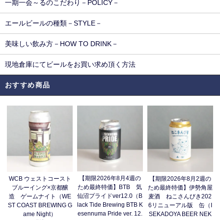
一期一会～るのこだわり－POLICY－
エールビールの種類－STYLE－
美味しい飲み方－HOW TO DRINK－
現地倉庫にてビールをお買い求め頂く方法
おすすめ商品
【期限2026年8月4週の
WCB ウェストコースト
【期限2026年8月2週の
ため最終特価】BTB 気
ブルーイング×京都醸
ため最終特価】伊勢角屋
仙沼プライドver12.0（B
造 ゲームナイト（WE
麦酒 ねこさんびき202
lack Tide Brewing BTB K
ST COAST BREWING G
6リニューアル版 缶（I
esennuma Pride ver. 12.
ame Night）
SEKADOYA BEER NEK