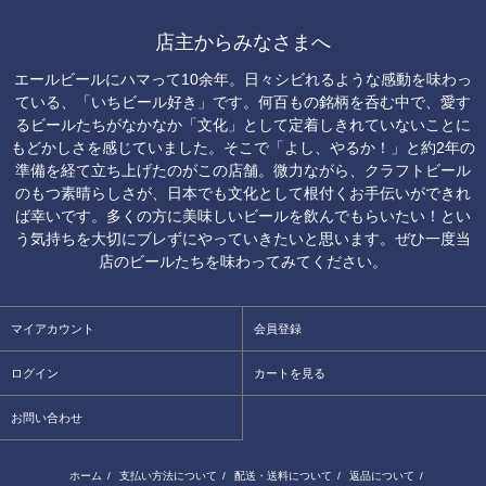
店主からみなさまへ
エールビールにハマって10余年。日々シビれるような感動を味わっ
ている、「いちビール好き」です。何百もの銘柄を呑む中で、愛す
るビールたちがなかなか「文化」として定着しきれていないことに
もどかしさを感じていました。そこで「よし、やるか！」と約2年の
準備を経て立ち上げたのがこの店舗。微力ながら、クラフトビール
のもつ素晴らしさが、日本でも文化として根付くお手伝いができれ
ば幸いです。多くの方に美味しいビールを飲んでもらいたい！とい
う気持ちを大切にブレずにやっていきたいと思います。ぜひ一度当
店のビールたちを味わってみてください。
マイアカウント
会員登録
ログイン
カートを見る
お問い合わせ
ホーム
/
支払い方法について
/
配送・送料について
/
返品について
/