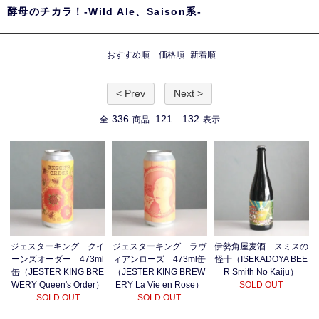
酵母のチカラ！-Wild Ale、Saison系-
おすすめ順
価格順
新着順
< Prev
Next >
336
121
132
全
商品
-
表示
ジェスターキング クイ
ジェスターキング ラヴ
伊勢角屋麦酒 スミスの
ーンズオーダー 473ml
ィアンローズ 473ml缶
怪十（ISEKADOYA BEE
缶（JESTER KING BRE
（JESTER KING BREW
R Smith No Kaiju）
WERY Queen's Order）
ERY La Vie en Rose）
SOLD OUT
SOLD OUT
SOLD OUT