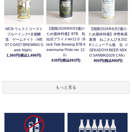
【期限2026年8月4週の
WCB ウェストコースト
【期限2026年8月2週の
ため最終特価】BTB 気
ブルーイング×京都醸
ため最終特価】伊勢角屋
仙沼プライドver12.0（B
造 ゲームナイト（WE
麦酒 ねこさんびき202
lack Tide Brewing BTB K
ST COAST BREWING G
6リニューアル版 缶（I
esennuma Pride ver. 12.
ame Night）
SEKADOYA BEER NEK
0）
1,360円(税込1,496円)
O SANBIKI2026 CAN）
630円(税込693円)
900円(税込990円)
もっと見る