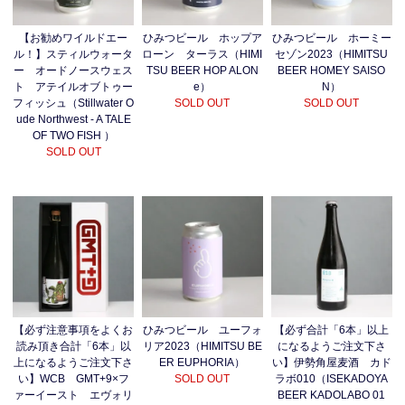
【お勧めワイルドエー
ひみつビール ホップア
ひみつビール ホーミー
ル！】スティルウォータ
ローン ターラス（HIMI
セゾン2023（HIMITSU
ー オードノースウェス
TSU BEER HOP ALON
BEER HOMEY SAISO
ト アテイルオブトゥー
e）
N）
フィッシュ（Stillwater O
SOLD OUT
SOLD OUT
ude Northwest - A TALE
OF TWO FISH ）
SOLD OUT
【必ず注意事項をよくお
ひみつビール ユーフォ
【必ず合計「6本」以上
読み頂き合計「6本」以
リア2023（HIMITSU BE
になるようご注文下さ
上になるようご注文下さ
ER EUPHORIA）
い】伊勢角屋麦酒 カド
い】WCB GMT+9×フ
SOLD OUT
ラボ010（ISEKADOYA
ァーイースト エヴォリ
BEER KADOLABO 01