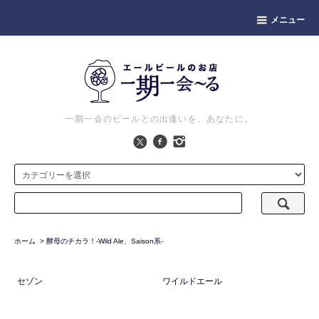
メニュー
一期一会のビールとの出逢いを、あなたに。
ホーム
>
酵母のチカラ！-Wild Ale、Saison系-
セゾン
ワイルドエール