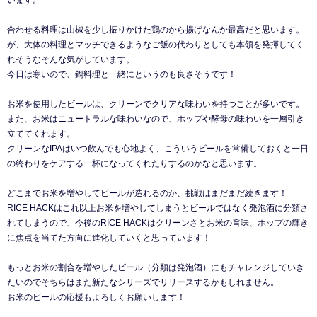
います。
合わせる料理は山椒を少し振りかけた鶏のから揚げなんか最高だと思います。
が、大体の料理とマッチできるようなご飯の代わりとしても本領を発揮してく
れそうなそんな気がしています。
今日は寒いので、鍋料理と一緒にというのも良さそうです！
お米を使用したビールは、クリーンでクリアな味わいを持つことが多いです。
また、お米はニュートラルな味わいなので、ホップや酵母の味わいを一層引き
立ててくれます。
クリーンなIPAはいつ飲んでも心地よく、こういうビールを常備しておくと一日
の終わりをケアする一杯になってくれたりするのかなと思います。
どこまでお米を増やしてビールが造れるのか、挑戦はまだまだ続きます！
RICE HACKはこれ以上お米を増やしてしまうとビールではなく発泡酒に分類さ
れてしまうので、今後のRICE HACKはクリーンさとお米の旨味、ホップの輝き
に焦点を当てた方向に進化していくと思っています！
もっとお米の割合を増やしたビール（分類は発泡酒）にもチャレンジしていき
たいのでそちらはまた新たなシリーズでリリースするかもしれません。
お米のビールの応援もよろしくお願いします！