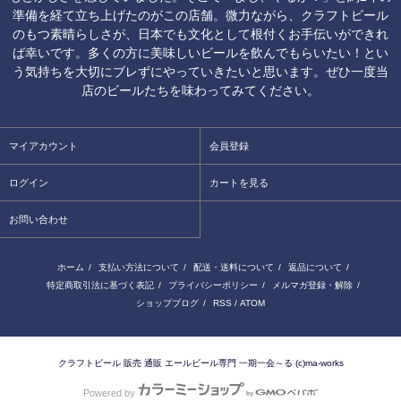
準備を経て立ち上げたのがこの店舗。微力ながら、クラフトビール
のもつ素晴らしさが、日本でも文化として根付くお手伝いができれ
ば幸いです。多くの方に美味しいビールを飲んでもらいたい！とい
う気持ちを大切にブレずにやっていきたいと思います。ぜひ一度当
店のビールたちを味わってみてください。
マイアカウント
会員登録
ログイン
カートを見る
お問い合わせ
ホーム
/
支払い方法について
/
配送・送料について
/
返品について
/
特定商取引法に基づく表記
/
プライバシーポリシー
/
メルマガ登録・解除
/
ショップブログ
/
RSS
/
ATOM
クラフトビール 販売 通販 エールビール専門 一期一会～る (c)ma-works
Powered by