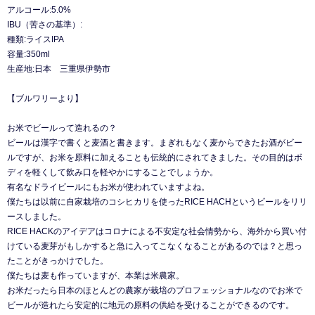
アルコール:5.0%
IBU（苦さの基準）:
種類:ライスIPA
容量:350ml
生産地:日本 三重県伊勢市
【ブルワリーより】
お米でビールって造れるの？
ビールは漢字で書くと麦酒と書きます。まぎれもなく麦からできたお酒がビー
ルですが、お米を原料に加えることも伝統的にされてきました。その目的はボ
ディを軽くして飲み口を軽やかにすることでしょうか。
有名なドライビールにもお米が使われていますよね。
僕たちは以前に自家栽培のコシヒカリを使ったRICE HACHというビールをリリ
ースしました。
RICE HACKのアイデアはコロナによる不安定な社会情勢から、海外から買い付
けている麦芽がもしかすると急に入ってこなくなることがあるのでは？と思っ
たことがきっかけでした。
僕たちは麦も作っていますが、本業は米農家。
お米だったら日本のほとんどの農家が栽培のプロフェッショナルなのでお米で
ビールが造れたら安定的に地元の原料の供給を受けることができるのです。