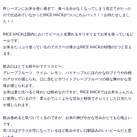
昨シーズンにお米を使い過ぎて、食べる分がなくなってしまう見立てがたった
ので仕込めていなかったRICE HACKがついにカムバック！！お待たせしまし
た！！
RICE HACKは国内においてビールと名乗れるギリギリまでお米を使っているビ
ールです。
お米をたっぷり使っているのでカラーの薄さはRICE HACKの特徴の1つと言え
ます。
飲み口はとても軽やかでクリスピー。
グレープフルーツ、ライム、レモン、パイナップルにほのかな白ブドウや白桃
のアロマが感じられ、口に含むとホワイトグレープフルーツの様な爽やかな苦
味が感じられます。
お米は麦と比べると味わいは軽めなのですが、RICE HACKではお米をふんだん
に使用しているので、柔らかでふくよかな甘みと軽快でさらりとした口当たり
が感じられます。
飲み進めると気づいてくるのですが、お米の伸びやかな甘みがとても心地よい
です。
気づけばグラスが空になっているほど飲みやすい口馴染みのいいビールだと思