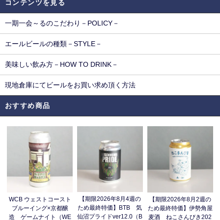
コンテンツを見る
一期一会～るのこだわり－POLICY－
エールビールの種類－STYLE－
美味しい飲み方－HOW TO DRINK－
現地倉庫にてビールをお買い求め頂く方法
おすすめ商品
【期限2026年8月4週の
WCB ウェストコースト
【期限2026年8月2週の
ため最終特価】BTB 気
ブルーイング×京都醸
ため最終特価】伊勢角屋
仙沼プライドver12.0（B
造 ゲームナイト（WE
麦酒 ねこさんびき202