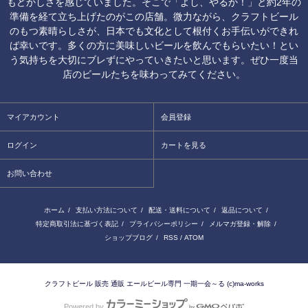
もどかしさを感じていました。そこで「よし、やるか！」と約2年の
準備を経て立ち上げたのがこの店舗。微力ながら、クラフトビール
のもつ素晴らしさが、日本でも文化として根付くお手伝いができれ
ば幸いです。多くの方に美味しいビールを飲んでもらいたい！とい
う気持ちを大切にブレずにやっていきたいと思います。ぜひ一度当
店のビールたちを味わってみてください。
マイアカウント
会員登録
ログイン
カートを見る
お問い合わせ
ホーム
/
支払い方法について
/
配送・送料について
/
返品について
/
特定商取引法に基づく表記
/
プライバシーポリシー
/
メルマガ登録・解除
/
ショップブログ
/
RSS
/
ATOM
クラフトビール 販売 通販 エールビール専門 一期一会～る (c)ma-works
Powered by