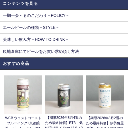
コンテンツを見る
一期一会～るのこだわり－POLICY－
エールビールの種類－STYLE－
美味しい飲み方－HOW TO DRINK－
現地倉庫にてビールをお買い求め頂く方法
おすすめ商品
【期限2026年8月4週の
WCB ウェストコースト
【期限2026年8月2週の
ため最終特価】BTB 気
ブルーイング×京都醸
ため最終特価】伊勢角屋
仙沼プライドver12.0（B