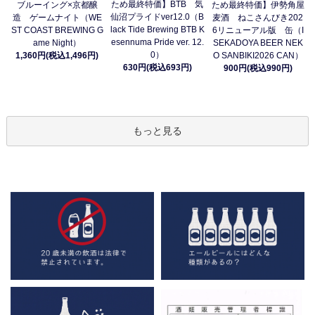
ため最終特価】BTB 気
ブルーイング×京都醸
ため最終特価】伊勢角屋
仙沼プライドver12.0（B
造 ゲームナイト（WE
麦酒 ねこさんびき202
lack Tide Brewing BTB K
ST COAST BREWING G
6リニューアル版 缶（I
esennuma Pride ver. 12.
ame Night）
SEKADOYA BEER NEK
0）
1,360円(税込1,496円)
O SANBIKI2026 CAN）
630円(税込693円)
900円(税込990円)
もっと見る