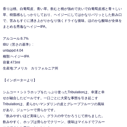
香りは桃、白葡萄皮、青い草。飲むと桃が強めで次いで白葡萄皮感と青々しい
草、樹脂感もしっかりしており、ヘイジーにしてはかなりパリッとした飲み口
で、苦みもすぐに湧き上がりかなり強くドライな後味。ほのかな酸味が全体を
まとめる秀逸なヘイジーIPA。
アルコール:6.7%
IBU（苦さの基準）:
untappd:4.04
種類:ヘイジーIPA
容量:473ml
生産地:アメリカ カリフォルニア州
【インポーターより】
シムコー + シトラホップをたっぷり使ったTribulationは、幸運と幸
せが融合したビールです。⼀⼝ごとに⼤変な事態を引き起こす
Tribulationは、柔らかいマンダリンの⽪とグレープフルーツの⾵味
があり、ジューシーで滑らかです。
「飲みやすいほど美味しい。グラスの中でかろうじて持ちました。
飲みやすく、ホップは滑らかでクリーン、後味はマイルドでフルー