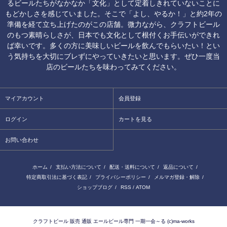
るビールたちがなかなか「文化」として定着しきれていないことに
もどかしさを感じていました。そこで「よし、やるか！」と約2年の
準備を経て立ち上げたのがこの店舗。微力ながら、クラフトビール
のもつ素晴らしさが、日本でも文化として根付くお手伝いができれ
ば幸いです。多くの方に美味しいビールを飲んでもらいたい！とい
う気持ちを大切にブレずにやっていきたいと思います。ぜひ一度当
店のビールたちを味わってみてください。
マイアカウント
会員登録
ログイン
カートを見る
お問い合わせ
ホーム
/
支払い方法について
/
配送・送料について
/
返品について
/
特定商取引法に基づく表記
/
プライバシーポリシー
/
メルマガ登録・解除
/
ショップブログ
/
RSS
/
ATOM
クラフトビール 販売 通販 エールビール専門 一期一会～る (c)ma-works