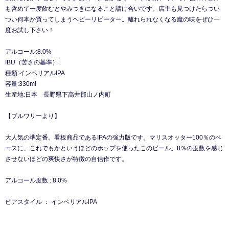
も含めて一度飲むとやみつきになること請け合いです。店主も見つけたらつい
つい何本か買ってしまうヘビーリピーター。離れられなくなる魔の味をぜひ一
度お試し下さい！
アルコール:8.0%
IBU（苦さの基準）:
種類:インペリアルIPA
容量:330ml
生産地:日本 長野県下高井郡山ノ内町
【ブルワリーより】
大人気の準定番。看板商品であるIPAの強力版です。マリスオッター100％のベ
ースに、これでもかというほどのホップを使ったこのビール。8％の度数を感じ
させないほどの爽快さが特徴の自信作です。
アルコール度数 : 8.0%
ビアスタイル ： インペリアルIPA