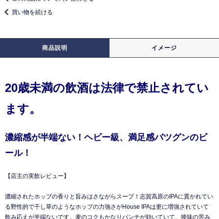
買い物を続ける
商品説明
イメージ
20歳未満の飲酒は法律で禁止されてい
ます。
濃縮感が半端ない！ヘビー級、満足感バツグンのビ
ール！
【店主の実飲レビュー】
濃縮されたホップの香りと旨みはさながらスープ！志賀高原のIPAに貫かれてい
る野性的で干し草のようなホップの力強さがHouse IPAは更に増強されていて
飲み応えが半端ないです。麦のコクもかなりパンチが効いていて、後味の苦み