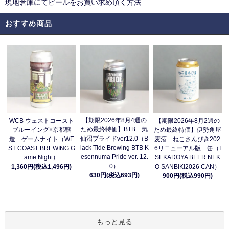
現地倉庫にてビールをお買い求め頂く方法
おすすめ商品
【期限2026年8月4週の
WCB ウェストコースト
【期限2026年8月2週の
ため最終特価】BTB 気
ブルーイング×京都醸
ため最終特価】伊勢角屋
仙沼プライドver12.0（B
造 ゲームナイト（WE
麦酒 ねこさんびき202
lack Tide Brewing BTB K
ST COAST BREWING G
6リニューアル版 缶（I
esennuma Pride ver. 12.
ame Night）
SEKADOYA BEER NEK
0）
1,360円(税込1,496円)
O SANBIKI2026 CAN）
630円(税込693円)
900円(税込990円)
もっと見る