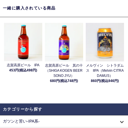
一緒に購入されている商品
志賀高原ビール IPA
志賀高原ビール 其の十
メルヴィン シトラダム
453円(税込498円)
（SHIGA KOGEN BEER
ス IIPA（Melvin CITRA
SONO JYU）
DAMUS）
680円(税込748円)
860円(税込946円)
カテゴリーから探す
ガツンと苦い-IPA系-