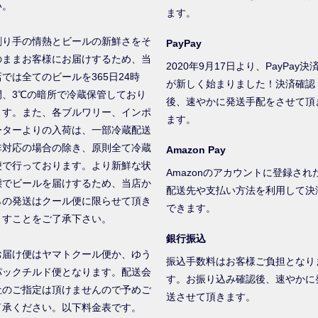
い。
ます。
創り手の情熱とビールの新鮮さをそ
PayPay
のままお客様にお届けするため、当
2020年9月17日より、PayPay決
店では全てのビールを365日24時
が新しく始まりました！決済確認
間、3℃の暗所で冷蔵保管しており
後、速やかに発送手配をさせて頂
ます。また、各ブルワリー、インポ
ます。
ーターよりの入荷は、一部冷蔵配送
非対応の場合の除き、原則全て冷蔵
Amazon Pay
便で行っております。より新鮮な状
Amazonのアカウントに登録され
態でビールを届けするため、当店か
配送先や支払い方法を利用して決
らの発送はクール便に限らせて頂き
できます。
ますことをご了承下さい。
銀行振込
お届け便はヤマトクール便か、ゆう
振込手数料はお客様ご負担となり
パックチルド便となります。配送会
す。お振り込み確認後、速やかに
社のご指定は頂けませんので予めご
送させて頂きます。
了承ください。以下料金表です。