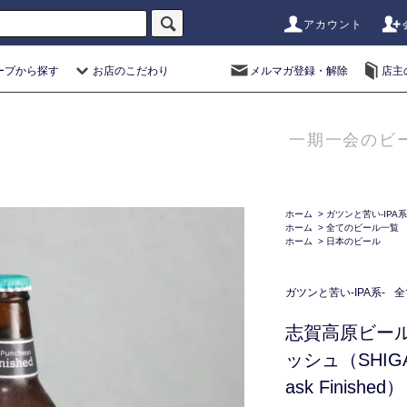
アカウント
ープから探す
お店のこだわり
メルマガ登録・解除
店主
一期一会のビ
ホーム
>
ガツンと苦い-IPA系
ホーム
>
全てのビール一覧
ホーム
>
日本のビール
ガツンと苦い-IPA系-
全
志賀高原ビール
ッシュ（SHIGA 
ask Finished）