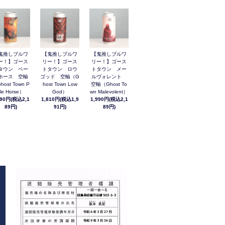
鬼推しブルワ
【鬼推しブルワ
【鬼推しブルワ
ー！】ゴース
リー！】ゴース
リー！】ゴース
タウン ペー
トタウン ロウ
トタウン メー
ホース 空輸
ゴッド 空輸（G
ルヴォレント
host Town P
host Town Low
空輸（Ghost To
le Horse）
God）
wn Malevolent）
990円(税込2,1
1,810円(税込1,9
1,990円(税込2,1
89円)
91円)
89円)