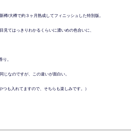
00Lの新樽/大樽で約３ヶ月熟成してフィニッシュした特別版。
すが、一目見てはっきりわかるくらいに濃いめの色合いに、
香り。
と全く同じなのですが、この違いが面白い。
やつも入れてますので、そちらも楽しみです。）