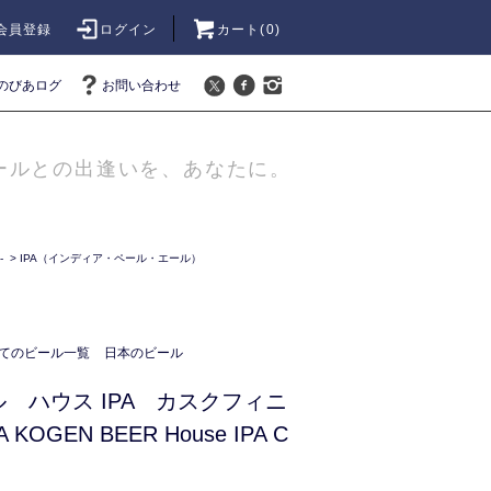
会員登録
ログイン
カート(
0
)
のびあログ
お問い合わせ
ールとの出逢いを、あなたに。
-
>
IPA（インディア・ペール・エール）
てのビール一覧
日本のビール
 ハウス IPA カスクフィニ
KOGEN BEER House IPA C