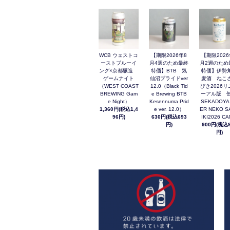
WCB ウェストコ
【期限2026年8
【期限2026
ーストブルーイ
月4週のため最終
月2週のため
ング×京都醸造
特価】BTB 気
特価】伊勢
ゲームナイト
仙沼プライドver
麦酒 ねこ
（WEST COAST
12.0（Black Tid
びき2026リ
BREWING Gam
e Brewing BTB
ーアル版 缶
e Night）
Kesennuma Prid
SEKADOYA
1,360円(税込1,4
e ver. 12.0）
ER NEKO S
96円)
630円(税込693
IKI2026 C
円)
900円(税込9
円)