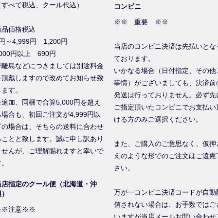
（すべて税込、クール代込）
コンビニ
※※ 重要 ※※
商品価格税込
円～4,999円 1,200円
当店のコンビニ決済は先払いとな
000円以上 690円
ております。
※離島などにつきましては別途料金
いかなる場合（日付指定、その他
を頂戴しますので改めてお知らせ致
事情）がございましても、決済前
します。
発送は行っておりません。必ず先
※追加、同梱で合算5,000円を超え
ご指定頂いたコンビニでお支払い
る場合も、初回ご注文が4,999円以
ける方のみご選択ください。
下の場合は、そちらの送料に合わせ
ることと致します。誠に申し訳あり
また、ご購入のご意思なく、仮押
ませんが、ご理解賜れますと幸いで
えのような形でのご注文はご遠慮
す。
さい。
当店指定のクール便（北海道・沖
万が一コンビニ決済コードが自動
縄）
信されない場合は、お手数ではご
※※注意※※
いますが当店メールお問い合わせ