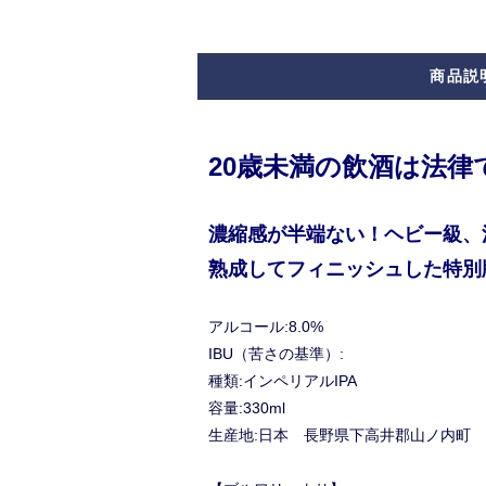
商品説
20歳未満の飲酒は法
濃縮感が半端ない！ヘビー級、満足
熟成してフィニッシュした特別
アルコール:8.0%
IBU（苦さの基準）:
種類:インペリアルIPA
容量:330ml
生産地:日本 長野県下高井郡山ノ内町