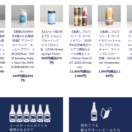
年8
【期限2026年8
【おひとり様2本
【鬼推しブルワ
【鬼推しブルワ
【
最終
月4週のため最終
まで】うちゅう
リー！】ゴース
リー！】ゴース
リ
角屋
特価】アワーブ
ブルーイング
トタウン 2026
トタウン×コール
ト
さん
ルーイング ホ
エゴフロスト
年8月空輸来日ク
マンアグリカル
ル
ニュ
ッピーアワー J
缶（UCHU Brewi
リアで爽快なビ
チャー ヴァイ
（G
（I
BC2026ver（OU
ng Ego Frost）
ール6種セット
ンブレイカー
a
 BE
R Brewing Hopp
890円(税込979
（Ghost Town S
空輸（Ghost To
1,
ANB
y Hour Ver.JAPA
円)
ET 2026.08 Imp
wn Vinebreake
AN）
N BREWERS CU
ort）
r）
90
P）
11,800円(税込1
1,990円(税込2,1
540円(税込594
2,980円)
89円)
円)