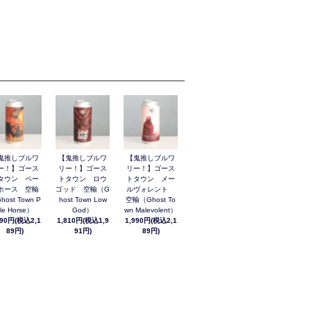
鬼推しブルワ
【鬼推しブルワ
【鬼推しブルワ
ー！】ゴース
リー！】ゴース
リー！】ゴース
タウン ペー
トタウン ロウ
トタウン メー
ホース 空輸
ゴッド 空輸（G
ルヴォレント
host Town P
host Town Low
空輸（Ghost To
le Horse）
God）
wn Malevolent）
990円(税込2,1
1,810円(税込1,9
1,990円(税込2,1
89円)
91円)
89円)