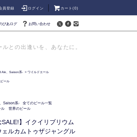
会員登録
ログイン
カート(
0
)
のびあログ
お問い合わせ
ールとの出逢いを、あなたに。
Ale、Saison系-
>
ワイルドエール
成ビール
、Saison系-
全てのビール一覧
ール
世界のビール
SALE!】イクイリブリウム
ウェルカムトゥザジャングル