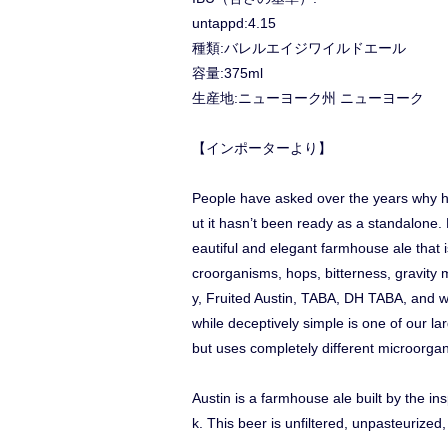
untappd:4.15
種類:バレルエイジワイルドエール
容量:375ml
生産地:ニューヨーク州 ニューヨーク
【インポーターより】
People have asked over the years why has
ut it hasn’t been ready as a standalone.
eautiful and elegant farmhouse ale that is
croorganisms, hops, bitterness, gravity 
y, Fruited Austin, TABA, DH TABA, and we
while deceptively simple is one of our la
but uses completely different microorgan
Austin is a farmhouse ale built by the ins
k. This beer is unfiltered, unpasteurized,