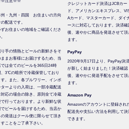
※※注意※※
クレジットカード決済はJCBカー
ド、アメリカンエキスプレス、VI
本州・九州・四国 お住まいの方向
Aカード、マスターカード、ダイ
けの配送です。
ースに対応しております。決済確
必ずお住まいの地域をご確認くださ
後、速やかに商品を発送させて頂
い。
ます。
創り手の情熱とビールの新鮮さをそ
PayPay
のままお客様にお届けするため、当
2020年9月17日より、PayPay決
店では全てのビールを365日24時
が新しく始まりました！決済確認
間、3℃の暗所で冷蔵保管しており
後、速やかに発送手配をさせて頂
ます。また、各ブルワリー、インポ
ます。
ーターよりの入荷は、一部冷蔵配送
非対応の場合の除き、原則全て冷蔵
Amazon Pay
便で行っております。より新鮮な状
Amazonのアカウントに登録され
態でビールを届けするため、当店か
配送先や支払い方法を利用して決
らの発送はクール便に限らせて頂き
できます。
ますことをご了承下さい。