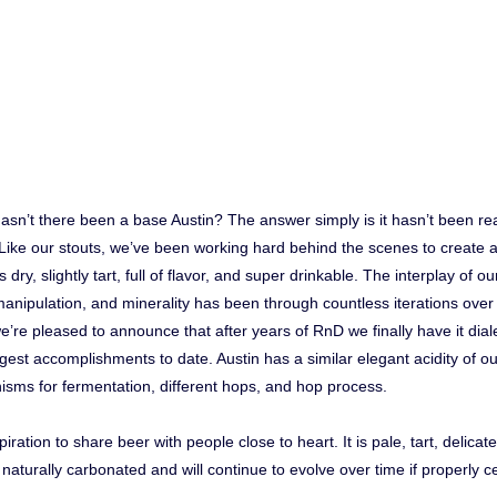
n’t there been a base Austin? The answer simply is it hasn’t been ready 
 Like our stouts, we’ve been working hard behind the scenes to create 
 dry, slightly tart, full of flavor, and super drinkable. The interplay of o
manipulation, and minerality has been through countless iterations over
’re pleased to announce that after years of RnD we finally have it diale
rgest accomplishments to date. Austin has a similar elegant acidity of ou
isms for fermentation, different hops, and hop process.
piration to share beer with people close to heart. It is pale, tart, delica
 naturally carbonated and will continue to evolve over time if properly c