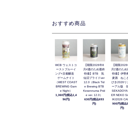
おすすめ商品
WCB ウェストコ
【期限2026年8
【期限2026
ーストブルーイ
月4週のため最終
月2週のため
ング×京都醸造
特価】BTB 気
特価】伊勢
ゲームナイト
仙沼プライドver
麦酒 ねこ
（WEST COAST
12.0（Black Tid
びき2026リ
BREWING Gam
e Brewing BTB
ーアル版 缶
e Night）
Kesennuma Prid
SEKADOYA
1,360円(税込1,4
e ver. 12.0）
ER NEKO S
96円)
630円(税込693
IKI2026 C
円)
900円(税込9
円)