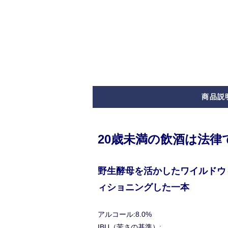
商品説
20歳未満の飲酒は法
野生酵母を活かしたワイルドウ
ィショニングした一本
アルコール:8.0%
IBU（苦さの基準）: