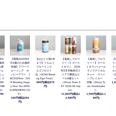
年8
【期限2026年8
【おひとり様2本
【鬼推しブルワ
【鬼推しブルワ
【
最終
月4週のため最終
まで】うちゅう
リー！】ゴース
リー！】ゴース
リ
角屋
特価】アワーブ
ブルーイング
トタウン 2026
トタウン×コール
ト
さん
ルーイング ホ
エゴフロスト
年8月空輸来日ク
マンアグリカル
ル
ニュ
ッピーアワー J
缶（UCHU Brewi
リアで爽快なビ
チャー ヴァイ
（G
（I
BC2026ver（OU
ng Ego Frost）
ール6種セット
ンブレイカー
a
 BE
R Brewing Hopp
890円(税込979
（Ghost Town S
空輸（Ghost To
1,
ANB
y Hour Ver.JAPA
円)
ET 2026.08 Imp
wn Vinebreake
AN）
N BREWERS CU
ort）
r）
90
P）
11,800円(税込1
1,990円(税込2,1
540円(税込594
2,980円)
89円)
円)