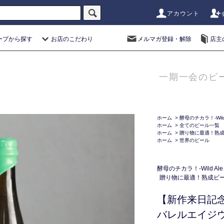
アカウント
ープから探す
お店のこだわり
メルマガ登録・解除
店主
一期一会のビ
ホーム
>
酵母のチカラ！-Wild 
ホーム
>
全てのビール一覧
ホーム
>
贈り物に最適！熟
ホーム
>
世界のビール
酵母のチカラ！-Wild Ale
贈り物に最適！熟成ビ
【新作来日記念
バレルエイジ