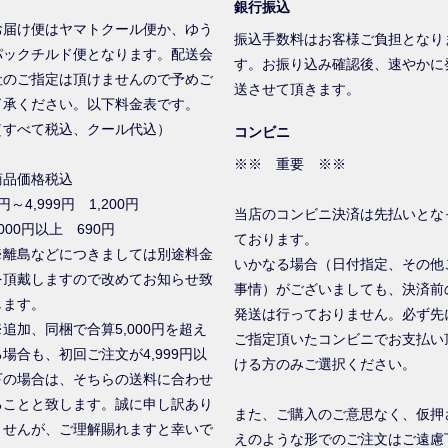
銀行振込
お届け便はヤマトクール便か、ゆう
振込手数料はお客様ご負担となり
パックチルド便となります。配送会
す。お振り込み確認後、速やかに
社のご指定は頂けませんので予めご
送させて頂きます。
了承ください。以下料金表です。
（すべて税込、クール代込）
コンビニ
※※ 重要 ※※
商品価格税込
円～4,999円 1,200円
当店のコンビニ決済は先払いとな
000円以上 690円
ております。
※離島などにつきましては別途料金
いかなる場合（日付指定、その他
を頂戴しますので改めてお知らせ致
事情）がございましても、決済前
します。
発送は行っておりません。必ず先
※追加、同梱で合算5,000円を超え
ご指定頂いたコンビニでお支払い
る場合も、初回ご注文が4,999円以
ける方のみご選択ください。
下の場合は、そちらの送料に合わせ
ることと致します。誠に申し訳あり
また、ご購入のご意思なく、仮押
ませんが、ご理解賜れますと幸いで
えのような形でのご注文はご遠慮