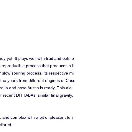
yet. It plays well with fruit and oak, b
a reproducible process that produces a b
ur slow souring process, its respective mi
 the years from different engines of Case
d in and base Austin is ready. This ale
r recent DH TABAs, similar final gravity,
te, and complex with a bit of pleasant fun
ellared