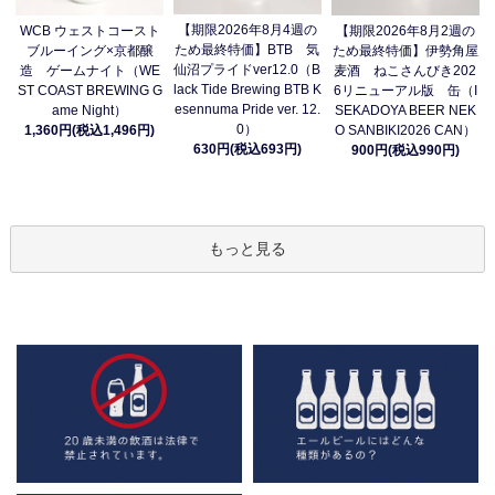
【期限2026年8月4週の
WCB ウェストコースト
【期限2026年8月2週の
ため最終特価】BTB 気
ブルーイング×京都醸
ため最終特価】伊勢角屋
仙沼プライドver12.0（B
造 ゲームナイト（WE
麦酒 ねこさんびき202
lack Tide Brewing BTB K
ST COAST BREWING G
6リニューアル版 缶（I
esennuma Pride ver. 12.
ame Night）
SEKADOYA BEER NEK
0）
1,360円(税込1,496円)
O SANBIKI2026 CAN）
630円(税込693円)
900円(税込990円)
もっと見る