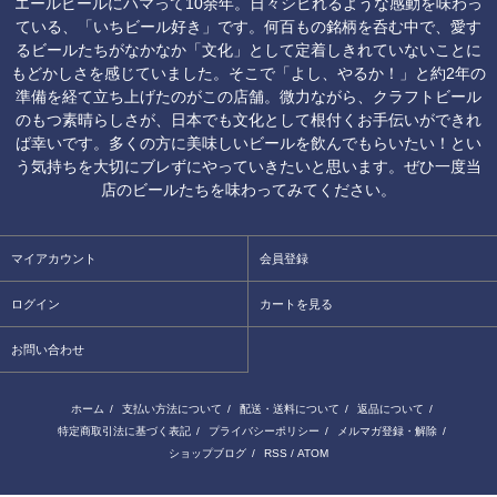
エールビールにハマって10余年。日々シビれるような感動を味わっ
ている、「いちビール好き」です。何百もの銘柄を呑む中で、愛す
るビールたちがなかなか「文化」として定着しきれていないことに
もどかしさを感じていました。そこで「よし、やるか！」と約2年の
準備を経て立ち上げたのがこの店舗。微力ながら、クラフトビール
のもつ素晴らしさが、日本でも文化として根付くお手伝いができれ
ば幸いです。多くの方に美味しいビールを飲んでもらいたい！とい
う気持ちを大切にブレずにやっていきたいと思います。ぜひ一度当
店のビールたちを味わってみてください。
マイアカウント
会員登録
ログイン
カートを見る
お問い合わせ
ホーム
/
支払い方法について
/
配送・送料について
/
返品について
/
特定商取引法に基づく表記
/
プライバシーポリシー
/
メルマガ登録・解除
/
ショップブログ
/
RSS
/
ATOM