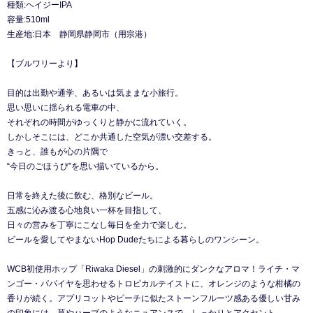
種類:ヘイジーIPA
容量:510ml
生産地:日本 静岡県静岡市（用宗港）
【ブルワリーより】
目的は出勤や通学、あるいは気ままな小旅行。
思い思いに揺られる電車の中、
それぞれの時間がゆっくりと静かに流れていく。
しかしそこには、どこか共通した空気が漂い交差する。
きっと、誰もが心の片隅で
“今日のごほうび”を思い描いているから。
日常を終えた後に飲む、格別なビール。
五感に沁み渡る心地良い一杯を目指して、
日々の営みを丁寧にこなし毎日を全力で楽しむ。
ビールを愛してやまないHop Dudeたちによる暮らしのワンシーン。
WCB初使用ホップ「Riwaka Diesel」の刺激的にダンクなアロマ！ライチ・マ
ンゴー・パパイヤを思わせるトロピカルテイストに、オレンジのような柑橘の
香りが続く。アプリコットやピーチに似たストーンフルーツ感ある優しい甘み