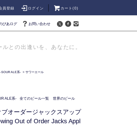
会員登録
ログイン
カート(
0
)
のびあログ
お問い合わせ
ールとの出逢いを、あなたに。
OUR ALE系-
>
サワーエール
 ALE系-
全てのビール一覧
世界のビール
オブオーダージャックスアップ
ng Out of Order Jacks Appl