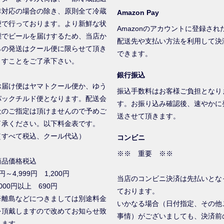
非対応の場合の除き、原則全て冷蔵
Amazon Pay
便で行っております。より新鮮な状
Amazonのアカウントに登録され
態でビールを届けするため、当店か
配送先や支払い方法を利用して決
らの発送はクール便に限らせて頂き
できます。
ますことをご了承下さい。
銀行振込
お届け便はヤマトクール便か、ゆう
振込手数料はお客様ご負担となり
パックチルド便となります。配送会
す。お振り込み確認後、速やかに
社のご指定は頂けませんので予めご
送させて頂きます。
了承ください。以下料金表です。
（すべて税込、クール代込）
コンビニ
※※ 重要 ※※
商品価格税込
円～4,999円 1,200円
当店のコンビニ決済は先払いとな
000円以上 690円
ております。
※離島などにつきましては別途料金
いかなる場合（日付指定、その他
を頂戴しますので改めてお知らせ致
事情）がございましても、決済前
します。