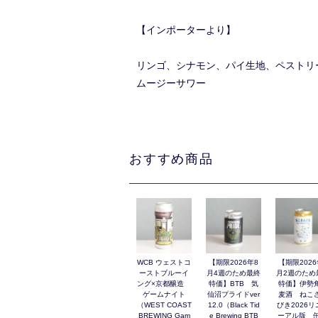
【インポーターより】
リンゴ、シナモン、パイ生地、ペストリ
ムージーサワー
おすすめ商品
WCB ウェストコ
【期限2026年8
【期限2026
ーストブルーイ
月4週のため最終
月2週のため
ング×京都醸造
特価】BTB 気
特価】伊勢
ゲームナイト
仙沼プライドver
麦酒 ねこ
（WEST COAST
12.0（Black Tid
びき2026リ
BREWING Gam
e Brewing BTB
ーアル版 缶