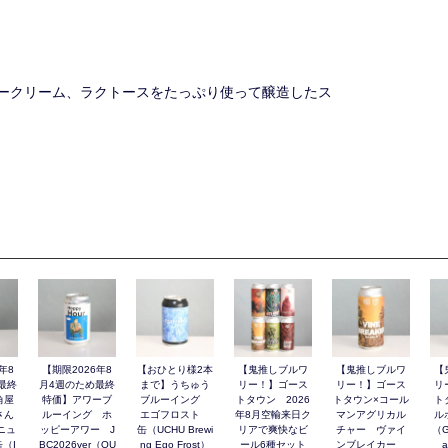
ークリーム、ラクトースをたっぷり使って醸造したス
年8
【期限2026年8
【おひとり様2本
【鬼推しブルワ
【鬼推しブルワ
【
最終
月4週のため最終
まで】うちゅう
リー！】ゴース
リー！】ゴース
リ
角屋
特価】アワーブ
ブルーイング
トタウン 2026
トタウン×コール
ト
さん
ルーイング ホ
エゴフロスト
年8月空輸来日ク
マンアグリカル
ル
ニュ
ッピーアワー J
缶（UCHU Brewi
リアで爽快なビ
チャー ヴァイ
（G
（I
BC2026ver（OU
ng Ego Frost）
ール6種セット
ンブレイカー
a