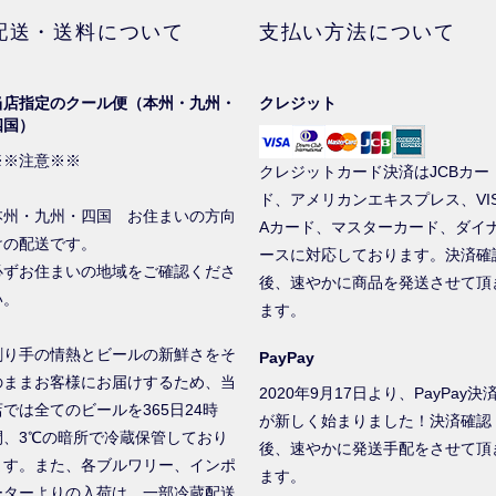
配送・送料について
支払い方法について
当店指定のクール便（本州・九州・
クレジット
四国）
※※注意※※
クレジットカード決済はJCBカー
ド、アメリカンエキスプレス、VI
本州・九州・四国 お住まいの方向
Aカード、マスターカード、ダイ
けの配送です。
ースに対応しております。決済確
必ずお住まいの地域をご確認くださ
後、速やかに商品を発送させて頂
い。
ます。
創り手の情熱とビールの新鮮さをそ
PayPay
のままお客様にお届けするため、当
2020年9月17日より、PayPay決
店では全てのビールを365日24時
が新しく始まりました！決済確認
間、3℃の暗所で冷蔵保管しており
後、速やかに発送手配をさせて頂
ます。また、各ブルワリー、インポ
ます。
ーターよりの入荷は、一部冷蔵配送