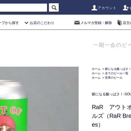
アカウント
ープから探す
お店のこだわり
メルマガ登録・解除
店主
一期一会のビ
ホーム
>
癖になる酸っぱさ！-S
ホーム
>
全てのビール一覧
ホーム
>
世界のビール
癖になる酸っぱさ！-SOUR
RaR アウト
ルズ（RaR Brewi
es）