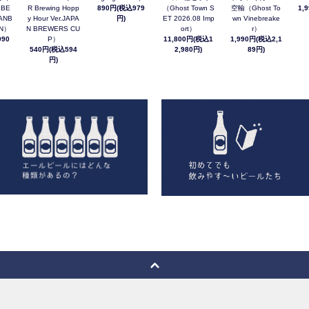
 BE
R Brewing Hopp
890円(税込979
（Ghost Town S
空輸（Ghost To
1,
ANB
y Hour Ver.JAPA
円)
ET 2026.08 Imp
wn Vinebreake
AN）
N BREWERS CU
ort）
r）
90
P）
11,800円(税込1
1,990円(税込2,1
540円(税込594
2,980円)
89円)
円)