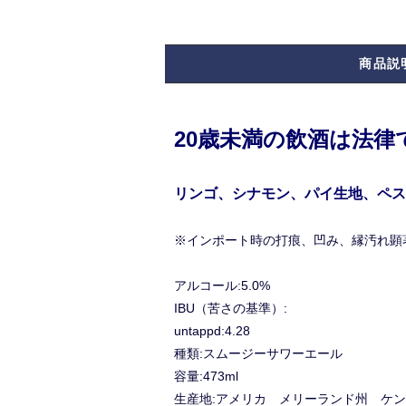
商品説
20歳未満の飲酒は法
リンゴ、シナモン、パイ生地、ペス
※インポート時の打痕、凹み、縁汚れ顕
アルコール:5.0%
IBU（苦さの基準）:
untappd:4.28
種類:スムージーサワーエール
容量:473ml
生産地:アメリカ メリーランド州 ケ