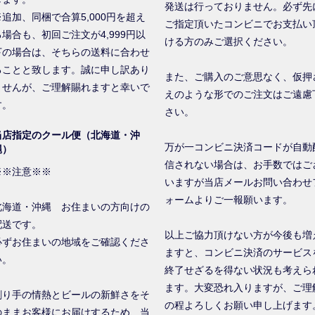
発送は行っておりません。必ず先
※追加、同梱で合算5,000円を超え
ご指定頂いたコンビニでお支払い
る場合も、初回ご注文が4,999円以
ける方のみご選択ください。
下の場合は、そちらの送料に合わせ
ることと致します。誠に申し訳あり
また、ご購入のご意思なく、仮押
ませんが、ご理解賜れますと幸いで
えのような形でのご注文はご遠慮
す。
さい。
当店指定のクール便（北海道・沖
万が一コンビニ決済コードが自動
縄）
信されない場合は、お手数ではご
※※注意※※
いますが当店メールお問い合わせ
ォームよりご一報願います。
北海道・沖縄 お住まいの方向けの
配送です。
以上ご協力頂けない方が今後も増
必ずお住まいの地域をご確認くださ
ますと、コンビニ決済のサービス
い。
終了せざるを得ない状況も考えら
ます。大変恐れ入りますが、ご理
創り手の情熱とビールの新鮮さをそ
の程よろしくお願い申し上げます
のままお客様にお届けするため、当