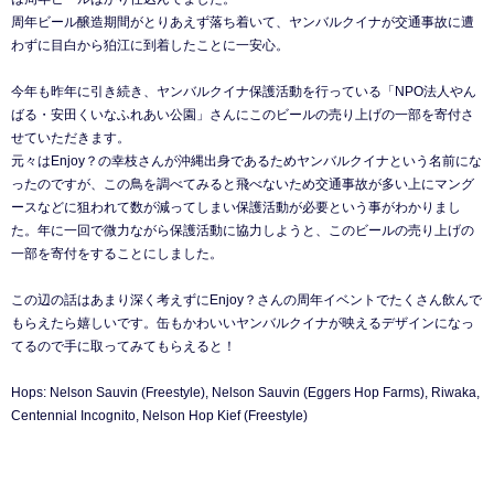
周年ビール醸造期間がとりあえず落ち着いて、ヤンバルクイナが交通事故に遭
わずに目白から狛江に到着したことに一安心。
今年も昨年に引き続き、ヤンバルクイナ保護活動を行っている「NPO法人やん
ばる・安田くいなふれあい公園」さんにこのビールの売り上げの一部を寄付さ
せていただきます。
元々はEnjoy？の幸枝さんが沖縄出身であるためヤンバルクイナという名前にな
ったのですが、この鳥を調べてみると飛べないため交通事故が多い上にマング
ースなどに狙われて数が減ってしまい保護活動が必要という事がわかりまし
た。年に一回で微力ながら保護活動に協力しようと、このビールの売り上げの
一部を寄付をすることにしました。
この辺の話はあまり深く考えずにEnjoy？さんの周年イベントでたくさん飲んで
もらえたら嬉しいです。缶もかわいいヤンバルクイナが映えるデザインになっ
てるので手に取ってみてもらえると！
Hops: Nelson Sauvin (Freestyle), Nelson Sauvin (Eggers Hop Farms), Riwaka,
Centennial Incognito, Nelson Hop Kief (Freestyle)