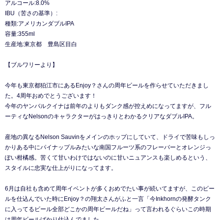
アルコール:8.0%
IBU（苦さの基準）:
種類:アメリカンダブルIPA
容量:355ml
生産地:東京都 豊島区目白
【ブルワリーより】
今年も東京都狛江市にあるEnjoy？さんの周年ビールを作らせていただきまし
た。4周年おめでとうございます！
今年のヤンバルクイナは前年のよりもダンク感が控えめになってますが、フル
ーティなNelsonのキャラクターがはっきりとわかるクリアなダブルIPA。
産地の異なるNelson Sauvinをメインのホップにしていて、ドライで苦味もしっ
かりある中にパイナップルみたいな南国フルーツ系のフレーバーとオレンジっ
ぽい柑橘感。苦くて甘いわけではないのに甘いニュアンスも楽しめるという、
スタイルに忠実な仕上がりになってます。
6月は自社も含めて周年イベントが多くおめでたい事が続いてますが、このビー
ルを仕込んでいた時にEnjoy？の翔太さんがふと一言「今Inkhornの発酵タンク
に入ってるビール全部どこかの周年ビールだね」って言われるぐらいこの時期
は周年ビールばかり仕込んでました。