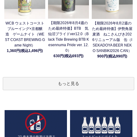
【期限2026年8月4週の
WCB ウェストコースト
【期限2026年8月2週の
ため最終特価】BTB 気
ブルーイング×京都醸
ため最終特価】伊勢角屋
仙沼プライドver12.0（B
造 ゲームナイト（WE
麦酒 ねこさんびき202
lack Tide Brewing BTB K
ST COAST BREWING G
6リニューアル版 缶（I
esennuma Pride ver. 12.
ame Night）
SEKADOYA BEER NEK
0）
1,360円(税込1,496円)
O SANBIKI2026 CAN）
630円(税込693円)
900円(税込990円)
もっと見る