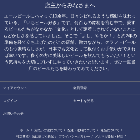
店主からみなさまへ
エールビールにハマって10余年。日々シビれるような感動を味わっ
ている、「いちビール好き」です。何百もの銘柄を呑む中で、愛す
るビールたちがなかなか「文化」として定着しきれていないことに
もどかしさを感じていました。そこで「よし、やるか！」と約2年の
準備を経て立ち上げたのがこの店舗。微力ながら、クラフトビール
のもつ素晴らしさが、日本でも文化として根付くお手伝いができれ
ば幸いです。多くの方に美味しいビールを飲んでもらいたい！とい
う気持ちを大切にブレずにやっていきたいと思います。ぜひ一度当
店のビールたちを味わってみてください。
マイアカウント
会員登録
ログイン
カートを見る
お問い合わせ
ホーム
/
支払い方法について
/
配送・送料について
/
返品について
/
特定商取引法に基づく表記
/
プライバシーポリシー
/
メルマガ登録・解除
/