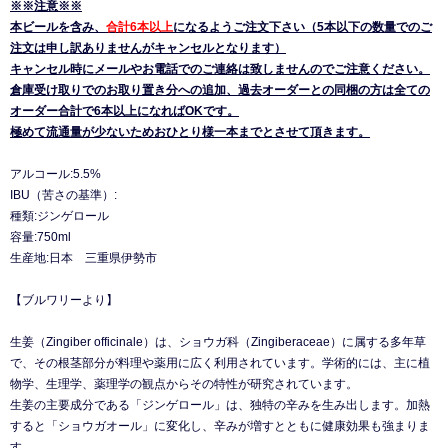
※※注意※※
本ビールを含み、
合計6本以上
になるようご注文下さい（5本以下の数量でのご
注文は申し訳ありませんがキャンセルとなります）
キャンセル時にメールやお電話でのご連絡は致しませんのでご注意ください。
倉庫受け取りでのお取り置き分への追加、過去オーダーとの同梱の方は全ての
オーダー合計で6本以上になればOKです。
極めて流通量が少ないためおひとり様一本までとさせて頂きます。
アルコール:5.5%
IBU（苦さの基準）:
種類:ジンゲロール
容量:750ml
生産地:日本 三重県伊勢市
【ブルワリーより】
生姜（Zingiber officinale）は、ショウガ科（Zingiberaceae）に属する多年草
で、その根茎部分が料理や薬用に広く利用されています。学術的には、主に植
物学、生理学、薬理学の観点からその特性が研究されています。
生姜の主要成分である「ジンゲロール」は、独特の辛みを生み出します。加熱
すると「ショウガオール」に変化し、辛みが増すとともに健康効果も強まりま
す。