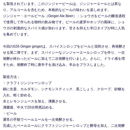
も製造されています。このジンジャービールは、ジンジャーエールとは異な
り、アルコールを含むため、本格的なビールの味わいを楽しめます。
ジンジャー・エールビール（Ginger Ale Beer）：ショウガをビールの醸造過程
で使用して作られる独特の飲み物です。ビールの麦芽やホップの風味に、ショ
ウガの刺激的なスパイス感が加わります。甘さを抑えた辛口タイプが特に人気
を集めています。
今回の026 Ginger gingerは、スパイスシロップをビールと混和させ、再発酵さ
せる第二弾です。まず、スパイシーなジンジャーエールシロップを作り、一次
発酵が終わったビールに加えて二次発酵を行いました。さらに、ドライ感を増
すため、発酵終了時に唐辛子を漬け込み、辛みをプラスしました。
製造方法：
・クラフトジンジャーシロップ
鍋に生姜、カルダモン、シナモンスティック、黒こしょう、クローブ、砂糖を
入れ、軽く炒める。
水とレモンジュースを加え、沸騰させる。
沸騰後、中火で20分間煮詰める。
・ビール
通常の手順でペールエールを一次発酵させる。
完成したペールエールにクラフトジンジャーシロップと酵母を加え、二次発酵