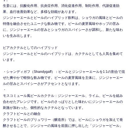
生姜には、抗酸化作用、抗炎症作用、消化促進作用、制吐作用、代謝促進効
果、血行改善効果など、多様な効能があります。
ジンジャーエールとビールのハイブリッド飲料は、ショウガの風味とビールの
特徴を融合させたユニークな飲み物です。ビールの麦芽風味やホップの苦み
に、ジンジャーエールの甘みとショウガのスパイシーさが調和し、新たな味わ
いを生み出します。
ビアカクテルとしてのハイブリッド
ジンジャーエールとビールのハイブリッドは、カクテルとしても人気を集めて
います。
・シャンディガフ（Shandygaff）：ビールとジンジャーエールを1:1の割合で混
ぜた爽やかで軽快な飲み物です。ビールの麦芽風味を主体に、ジンジャーエー
ルの甘みとスパイシーさがアクセントとなります。
・
モスコミュール風ビールカクテル：ジンジャーエール、ライム、ビールを組み
合わせたアレンジです。ビールのさっぱりとした味わいにジンジャーエールの
刺激が加わった、個性的なカクテルとなっています。
クラフトビールとの融合
クラフトビールのブリュワリー（醸造所）では、ビールにショウガを加えて発
酵させることで、ジンジャーの風味を前面に押し出した「ジンジャービール」