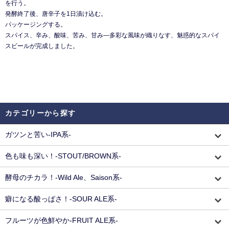
を行う。
発酵終了後、唐辛子を1日漬け込む。
パッケージングする。
スパイス、辛み、酸味、苦み、甘み—多彩な風味が織りなす、魅惑的なスパイ
スビールが完成しました。
カテゴリーから探す
ガツンと苦い-IPA系-
色も味も深い！-STOUT/BROWN系-
酵母のチカラ！-Wild Ale、Saison系-
癖になる酸っぱさ！-SOUR ALE系-
フルーツが色鮮やか-FRUIT ALE系-