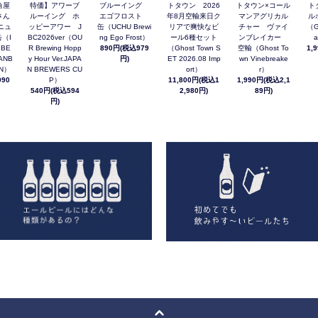
角屋
特価】アワーブ
ブルーイング
トタウン 2026
トタウン×コール
ト
さん
ルーイング ホ
エゴフロスト
年8月空輸来日ク
マンアグリカル
ル
ニュ
ッピーアワー J
缶（UCHU Brewi
リアで爽快なビ
チャー ヴァイ
（G
（I
BC2026ver（OU
ng Ego Frost）
ール6種セット
ンブレイカー
a
 BE
R Brewing Hopp
890円(税込979
（Ghost Town S
空輸（Ghost To
1,
ANB
y Hour Ver.JAPA
円)
ET 2026.08 Imp
wn Vinebreake
AN）
N BREWERS CU
ort）
r）
90
P）
11,800円(税込1
1,990円(税込2,1
540円(税込594
2,980円)
89円)
円)