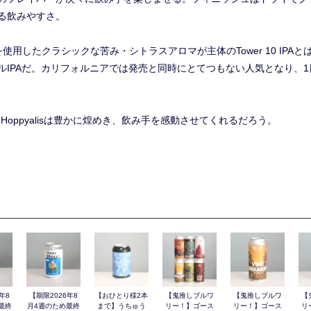
る飲みやすさ。
nialホップを使用したクラシックな苦み・シトラスアロマが主体のTower 10 
ルIPAだ。カリフォルニアでは発売と同時にとてつもない人気となり、1
 Hoppyalisは豊かに煌めき、飲み手を感動させてくれるだろう。
年8
【期限2026年8
【おひとり様2本
【鬼推しブルワ
【鬼推しブルワ
【
最終
月4週のため最終
まで】うちゅう
リー！】ゴース
リー！】ゴース
リ