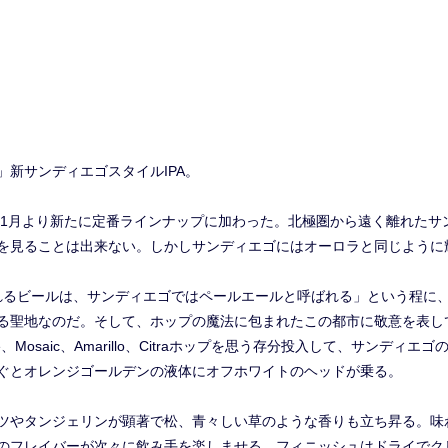
新サンディエゴスタイルIPA。
6年1月より新たに定番ラインナップに加わった。北極圏から遠く離れた
ealis）を見ることは出来ない。しかしサンディエゴにはオーロラと同じよう
ばれるビールは、サンディエゴではペールエールと呼ばれる」という程に
地なのだ。そして、ホップの魔法に包まれたこの都市に敬意を表して醸造された
Mosaic、Amarillo、Citraホップを思う存分投入して、サンディ
ぐとオレンジゴールデンの液体にオフホワイトのヘッドが乗る。
ツやタンジェリンが顕著で松、青々しい草のような香りも立ち昇る。味
のフレイバーが次々に飲み手を楽しませる。フィニッシュはドライでク