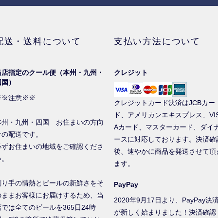
配送・送料について
支払い方法について
当店指定のクール便（本州・九州・
クレジット
四国）
※※注意※※
クレジットカード決済はJCBカー
ド、アメリカンエキスプレス、VI
本州・九州・四国 お住まいの方向
Aカード、マスターカード、ダイ
けの配送です。
ースに対応しております。決済確
必ずお住まいの地域をご確認くださ
後、速やかに商品を発送させて頂
い。
ます。
創り手の情熱とビールの新鮮さをそ
PayPay
のままお客様にお届けするため、当
2020年9月17日より、PayPay決
店では全てのビールを365日24時
が新しく始まりました！決済確認