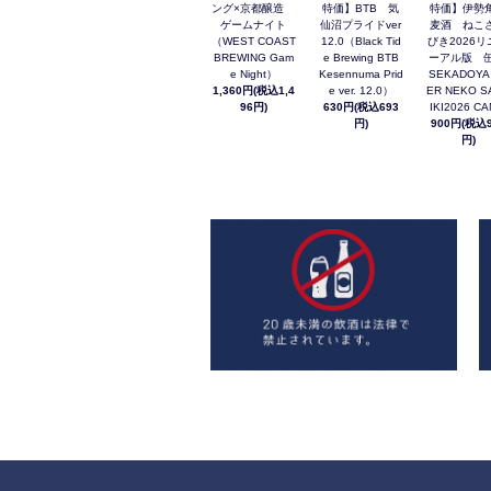
ング×京都醸造
特価】BTB 気
特価】伊勢
ゲームナイト
仙沼プライドver
麦酒 ねこ
（WEST COAST
12.0（Black Tid
びき2026リ
BREWING Gam
e Brewing BTB
ーアル版 缶
e Night）
Kesennuma Prid
SEKADOYA
1,360円(税込1,4
e ver. 12.0）
ER NEKO S
96円)
630円(税込693
IKI2026 C
円)
900円(税込9
円)