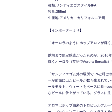
種類:サンディエゴスタイルIPA
容量:355ml
生産地:アメリカ カリフォルニア州
【インポーターより】
「オーロラのようにホップアロマが輝く」
以前まで限定醸造だったものが、201
輝くオーロラ（英語でAurora Bor
「サンディエゴ以外の場所でIPAと呼
ーが前面に出たビールが数々生まれている聖
ールモルト、ウィートをベースにSimcoe、
なビールに仕上がっている。グラスに注
アロマはホップ由来のトロピカルフルー
ー、パッションフルーツ、シトラスと松