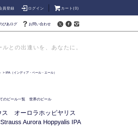
会員登録
ログイン
カート(
0
)
のびあログ
お問い合わせ
ールとの出逢いを、あなたに。
-
>
IPA（インディア・ペール・エール）
てのビール一覧
世界のビール
ウス オーロラホッピヤリス
trauss Aurora Hoppyalis IPA