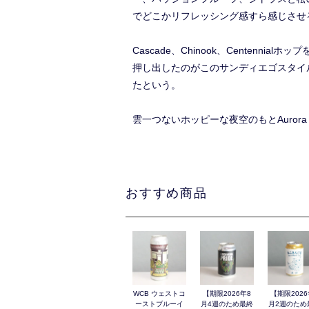
でどこかリフレッシング感すら感じさせ
Cascade、Chinook、Centen
押し出したのがこのサンディエゴスタイ
たという。
雲一つないホッピーな夜空のもとAurora
おすすめ商品
WCB ウェストコ
【期限2026年8
【期限2026
ーストブルーイ
月4週のため最終
月2週のため