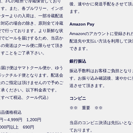
間、3℃の暗所で冷蔵保管しており
後、速やかに発送手配をさせて頂
ます。また、各ブルワリー、インポ
ます。
ーターよりの入荷は、一部冷蔵配送
非対応の場合の除き、原則全て冷蔵
Amazon Pay
便で行っております。より新鮮な状
Amazonのアカウントに登録され
態でビールを届けするため、当店か
配送先や支払い方法を利用して決
らの発送はクール便に限らせて頂き
できます。
ますことをご了承下さい。
銀行振込
お届け便はヤマトクール便か、ゆう
振込手数料はお客様ご負担となり
パックチルド便となります。配送会
す。お振り込み確認後、速やかに
社のご指定は頂けませんので予めご
送させて頂きます。
了承ください。以下料金表です。
（すべて税込、クール代込）
コンビニ
※※ 重要 ※※
商品価格税込
円～4,999円 1,200円
当店のコンビニ決済は先払いとな
000円以上 690円
ております。