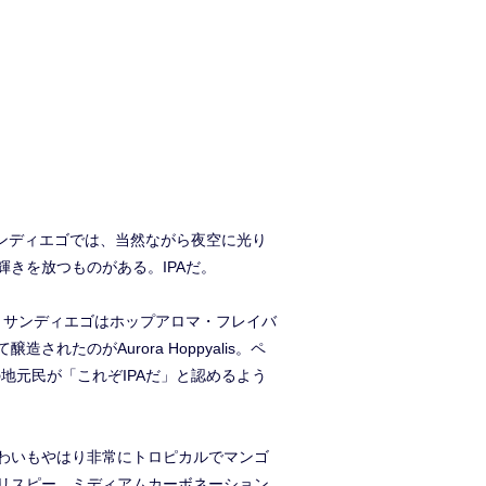
サンディエゴでは、当然ながら夜空に光り
に輝きを放つものがある。IPAだ。
、サンディエゴはホップアロマ・フレイバ
のがAurora Hoppyalis。ペ
エゴの地元民が「これぞIPAだ」と認めるよう
わいもやはり非常にトロピカルでマンゴ
リスピー。ミディアムカーボネーション