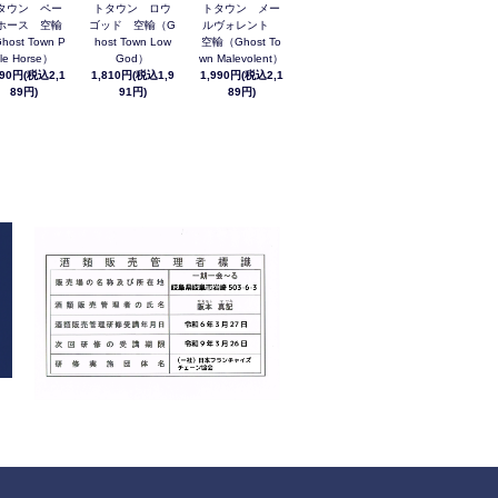
タウン ペー
トタウン ロウ
トタウン メー
ホース 空輸
ゴッド 空輸（G
ルヴォレント
host Town P
host Town Low
空輸（Ghost To
le Horse）
God）
wn Malevolent）
990円(税込2,1
1,810円(税込1,9
1,990円(税込2,1
89円)
91円)
89円)