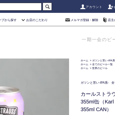
アカウント
ープから探す
お店のこだわり
メルマガ登録・解除
店主
一期一会のビ
ホーム
>
ガツンと苦い-IPA系
ホーム
>
全てのビール一覧
ホーム
>
世界のビール
ガツンと苦い-IPA系-
全
カールストラ
355ml缶（Karl S
355ml CAN）