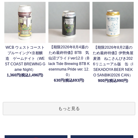
【期限2026年8月4週の
WCB ウェストコースト
【期限2026年8月2週の
ため最終特価】BTB 気
ブルーイング×京都醸
ため最終特価】伊勢角屋
仙沼プライドver12.0（B
造 ゲームナイト（WE
麦酒 ねこさんびき202
lack Tide Brewing BTB K
ST COAST BREWING G
6リニューアル版 缶（I
esennuma Pride ver. 12.
ame Night）
SEKADOYA BEER NEK
0）
1,360円(税込1,496円)
O SANBIKI2026 CAN）
630円(税込693円)
900円(税込990円)
もっと見る