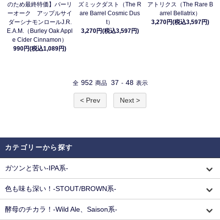
のため最終特価】バーリ
ズミックダスト（The R
アトリクス（The Rare B
ーオーク アップルサイ
are Barrel Cosmic Dus
arrel Bellatrix）
ダーシナモンロールJ.R.
t）
3,270円(税込3,597円)
E.A.M.（Burley Oak Appl
3,270円(税込3,597円)
e Cider Cinnamon）
990円(税込1,089円)
952
37
48
全
商品
-
表示
< Prev
Next >
カテゴリーから探す
ガツンと苦い-IPA系-
色も味も深い！-STOUT/BROWN系-
酵母のチカラ！-Wild Ale、Saison系-