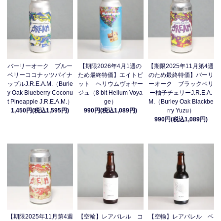
バーリーオーク ブルー
【期限2026年4月1週の
【期限2025年11月第4週
ベリーココナッツパイナ
ため最終特価】エイトビ
のため最終特価】バーリ
ップルJ.R.E.A.M.（Burle
ット ヘリウムヴォヤー
ーオーク ブラックベリ
y Oak Blueberry Coconu
ジュ（8 bit Helium Voya
ー柚子チェリーJ.R.E.A.
t Pineapple J.R.E.A.M.）
ge）
M.（Burley Oak Blackbe
1,450円(税込1,595円)
990円(税込1,089円)
rry Yuzu）
990円(税込1,089円)
【期限2025年11月第4週
【空輸】レアバレル コ
【空輸】レアバレル ベ