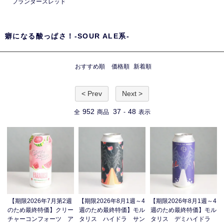
フランダースレッド
癖になる酸っぱさ！-SOUR ALE系-
おすすめ順
価格順
新着順
< Prev
Next >
952
37
48
全
商品
-
表示
【期限2026年7月第2週
【期限2026年8月1週～4
【期限2026年8月1週～4
のため最終特価】クリー
週のため最終特価】モル
週のため最終特価】モル
チャーコンフォーツ ア
タリス ハイドラ サン
タリス デミハイドラ