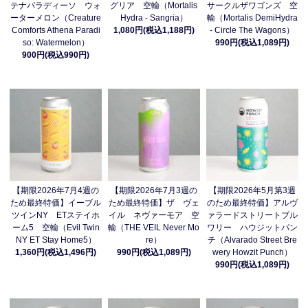
テナパラディーソ ウォ
グリア 空輸（Mortalis
サークルザワゴンズ 空
ーターメロン（Creature
Hydra - Sangria）
輸（Mortalis DemiHydra
Comforts Athena Paradi
1,080円(税込1,188円)
- Circle The Wagons）
so: Watermelon）
990円(税込1,089円)
900円(税込990円)
【期限2026年7月4週の
【期限2026年7月3週の
【期限2026年5月第3週
ため最終特価】イーブル
ため最終特価】ザ ヴェ
のため最終特価】アルヴ
ツインNY ETステイホ
イル ネヴァーモア 空
ァラードストリートブル
ーム5 空輸（Evil Twin
輸（THE VEIL Never Mo
ワリー ハウジットパン
NY ET Stay Home5）
re）
チ（Alvarado Street Bre
1,360円(税込1,496円)
990円(税込1,089円)
wery Howzit Punch）
990円(税込1,089円)