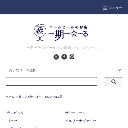
メニュー
一期一会のビールとの出逢いを、あなたに。
ホーム
>
癖になる酸っぱさ！-SOUR ALE系-
ランビック
サワーエール
ゴーゼ
ベルリーナヴァイセ