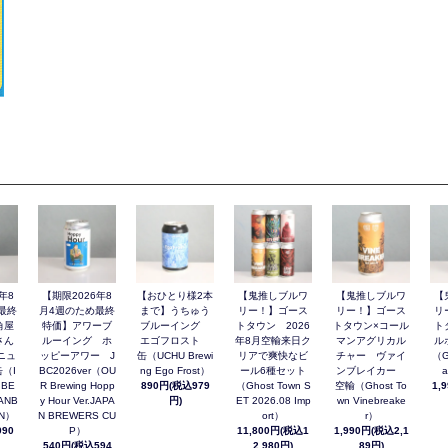
年8
【期限2026年8
【おひとり様2本
【鬼推しブルワ
【鬼推しブルワ
【
最終
月4週のため最終
まで】うちゅう
リー！】ゴース
リー！】ゴース
リ
角屋
特価】アワーブ
ブルーイング
トタウン 2026
トタウン×コール
ト
さん
ルーイング ホ
エゴフロスト
年8月空輸来日ク
マンアグリカル
ル
ニュ
ッピーアワー J
缶（UCHU Brewi
リアで爽快なビ
チャー ヴァイ
（G
（I
BC2026ver（OU
ng Ego Frost）
ール6種セット
ンブレイカー
a
 BE
R Brewing Hopp
890円(税込979
（Ghost Town S
空輸（Ghost To
1,
ANB
y Hour Ver.JAPA
円)
ET 2026.08 Imp
wn Vinebreake
AN）
N BREWERS CU
ort）
r）
90
P）
11,800円(税込1
1,990円(税込2,1
540円(税込594
2,980円)
89円)