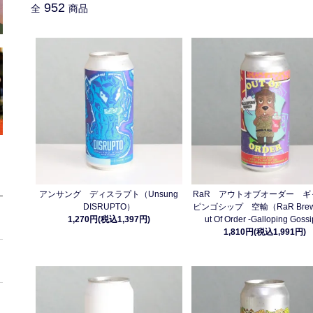
952
全
商品
アンサング ディスラプト（Unsung
RaR アウトオブオーダー ギ
DISRUPTO）
ピンゴシップ 空輸（RaR Brewi
1,270円(税込1,397円)
ut Of Order -Galloping Goss
1,810円(税込1,991円)