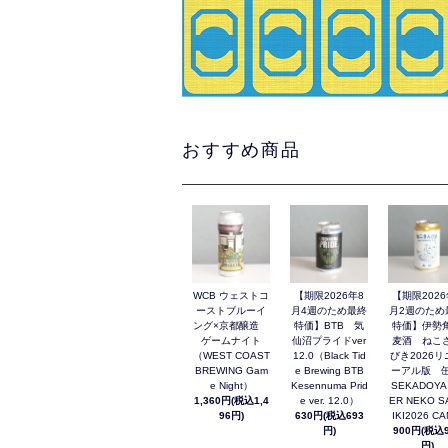
おすすめ商品
WCB ウェストコ
【期限2026年8
【期限2026
ーストブルーイ
月4週のため最終
月2週のため
ング×京都醸造
特価】BTB 気
特価】伊勢
ゲームナイト
仙沼プライドver
麦酒 ねこ
（WEST COAST
12.0（Black Tid
びき2026リ
BREWING Gam
e Brewing BTB
ーアル版 缶
e Night）
Kesennuma Prid
SEKADOYA
1,360円(税込1,4
e ver. 12.0）
ER NEKO S
96円)
630円(税込693
IKI2026 C
円)
900円(税込9
円)