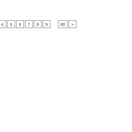
...
4
5
6
7
8
9
80
>