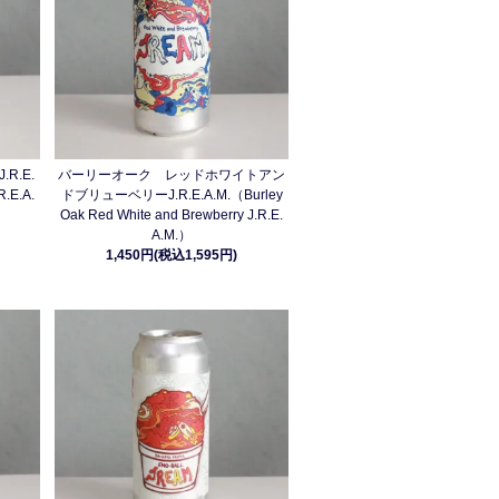
R.E.
バーリーオーク レッドホワイトアン
R.E.A.
ドブリューベリーJ.R.E.A.M.（Burley
Oak Red White and Brewberry J.R.E.
A.M.）
1,450円(税込1,595円)