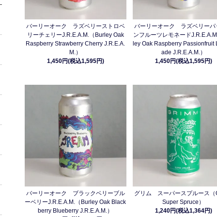
バーリーオーク ラズベリーストロベ
バーリーオーク ラズベリーパ
リーチェリーJ.R.E.A.M.（Burley Oak
ンフルーツレモネードJ.R.E.A.M.
Raspberry Strawberry Cherry J.R.E.A.
ley Oak Raspberry Passionfrui
M.）
ade J.R.E.A.M.）
1,450円(税込1,595円)
1,450円(税込1,595円)
バーリーオーク ブラックベリーブル
グリム スーパースプルース（G
ーベリーJ.R.E.A.M.（Burley Oak Black
Super Spruce）
berry Blueberry J.R.E.A.M.）
1,240円(税込1,364円)