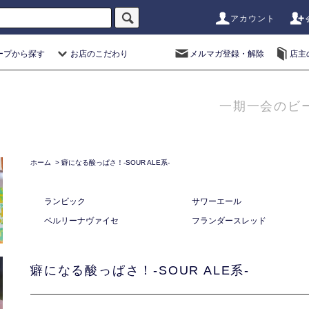
アカウント
ープから探す
お店のこだわり
メルマガ登録・解除
店主
一期一会のビ
ホーム
>
癖になる酸っぱさ！-SOUR ALE系-
ランビック
サワーエール
ベルリーナヴァイセ
フランダースレッド
癖になる酸っぱさ！-SOUR ALE系-