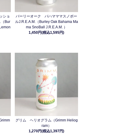
ッショ
バーリーオーク バハマママスノボー
（Bur
ルJ.R.E.A.M.（Burley Oak Bahama Ma
t Lemon
ma SnoBall J.R.E.A.M. ）
1,450円(税込1,595円)
rimm
グリム ヘリオグラム（Grimm Heliog
ram）
1,270円(税込1,397円)