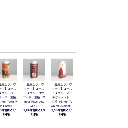
鬼推しブルワ
【鬼推しブルワ
【鬼推しブルワ
ー！】ゴース
リー！】ゴース
リー！】ゴース
タウン ペー
トタウン ロウ
トタウン メー
ホース 空輸
ゴッド 空輸（G
ルヴォレント
host Town P
host Town Low
空輸（Ghost To
le Horse）
God）
wn Malevolent）
990円(税込2,1
1,810円(税込1,9
1,990円(税込2,1
89円)
91円)
89円)