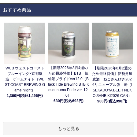
おすすめ商品
【期限2026年8月4週の
WCB ウェストコースト
【期限2026年8月2週の
ため最終特価】BTB 気
ブルーイング×京都醸
ため最終特価】伊勢角屋
仙沼プライドver12.0（B
造 ゲームナイト（WE
麦酒 ねこさんびき202
lack Tide Brewing BTB K
ST COAST BREWING G
6リニューアル版 缶（I
esennuma Pride ver. 12.
ame Night）
SEKADOYA BEER NEK
0）
1,360円(税込1,496円)
O SANBIKI2026 CAN）
630円(税込693円)
900円(税込990円)
もっと見る