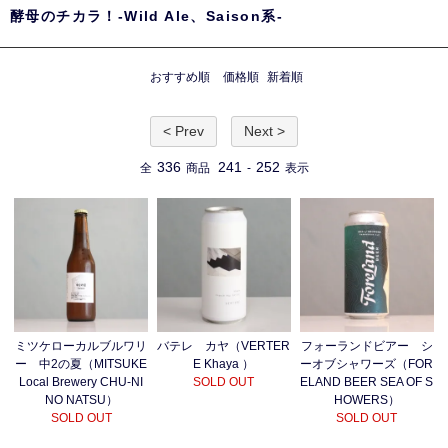
酵母のチカラ！-Wild Ale、Saison系-
おすすめ順
価格順
新着順
< Prev
Next >
336
241
252
全
商品
-
表示
ミツケローカルブルワリ
バテレ カヤ（VERTER
フォーランドビアー シ
ー 中2の夏（MITSUKE
E Khaya ）
ーオブシャワーズ（FOR
Local Brewery CHU-NI
SOLD OUT
ELAND BEER SEA OF S
NO NATSU）
HOWERS）
SOLD OUT
SOLD OUT