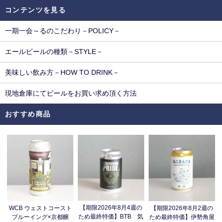
コンテンツを見る
一期一会～るのこだわり－POLICY－
エールビールの種類－STYLE－
美味しい飲み方－HOW TO DRINK－
現地倉庫にてビールをお買い求め頂く方法
おすすめ商品
【期限2026年8月4週の
WCB ウェストコースト
【期限2026年8月2週の
ため最終特価】BTB 気
ブルーイング×京都醸
ため最終特価】伊勢角屋