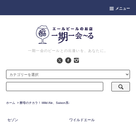
メニュー
一期一会のビールとの出逢いを、あなたに。
ホーム
>
酵母のチカラ！-Wild Ale、Saison系-
セゾン
ワイルドエール