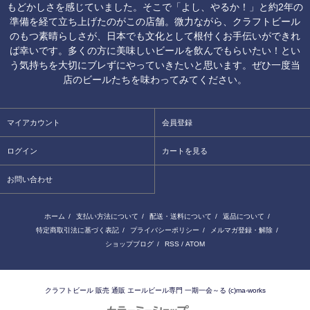
もどかしさを感じていました。そこで「よし、やるか！」と約2年の
準備を経て立ち上げたのがこの店舗。微力ながら、クラフトビール
のもつ素晴らしさが、日本でも文化として根付くお手伝いができれ
ば幸いです。多くの方に美味しいビールを飲んでもらいたい！とい
う気持ちを大切にブレずにやっていきたいと思います。ぜひ一度当
店のビールたちを味わってみてください。
マイアカウント
会員登録
ログイン
カートを見る
お問い合わせ
ホーム
/
支払い方法について
/
配送・送料について
/
返品について
/
特定商取引法に基づく表記
/
プライバシーポリシー
/
メルマガ登録・解除
/
ショップブログ
/
RSS
/
ATOM
クラフトビール 販売 通販 エールビール専門 一期一会～る (c)ma-works