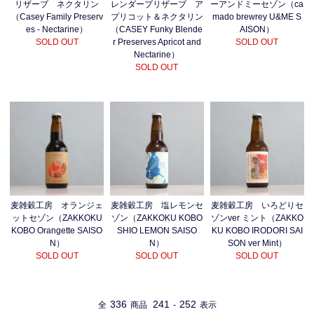
ーアンドミーセゾン（ca
リザーブ ネクタリン
レンダープリザーブ ア
mado brewrey U&ME S
（Casey Family Preserv
プリコット＆ネクタリン
AISON）
es - Nectarine）
（CASEY Funky Blende
SOLD OUT
SOLD OUT
r Preserves Apricot and
Nectarine）
SOLD OUT
麦雑穀工房 塩レモンセ
麦雑穀工房 オランジェ
麦雑穀工房 いろどりセ
ゾン（ZAKKOKU KOBO
ットセゾン（ZAKKOKU
ゾンver ミント（ZAKKO
SHIO LEMON SAISO
KOBO Orangette SAISO
KU KOBO IRODORI SAI
N）
N）
SON ver Mint）
SOLD OUT
SOLD OUT
SOLD OUT
336
241
252
全
商品
-
表示